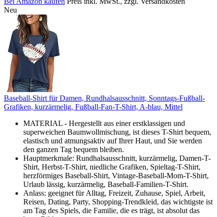
Bei Amazon kaufen
Preis inkl. MwSt., zzgl. Versandkosten
Neu
Baseball-Shirt für Damen, Rundhalsausschnitt, Sonntags-Fußball-
Grafiken, kurzärmelig, Fußball-Fan-T-Shirt, A-blau, Mittel
️MATERIAL - Hergestellt aus einer erstklassigen und
superweichen Baumwollmischung, ist dieses T-Shirt bequem,
elastisch und atmungsaktiv auf Ihrer Haut, und Sie werden
den ganzen Tag bequem bleiben.
Hauptmerkmale: Rundhalsausschnitt, kurzärmelig, Damen-T-
Shirt, Herbst-T-Shirt, niedliche Grafiken, Spieltag-T-Shirt,
herzförmiges Baseball-Shirt, Vintage-Baseball-Mom-T-Shirt,
Urlaub lässig, kurzärmelig, Baseball-Familien-T-Shirt.
Anlass: geeignet für Alltag, Freizeit, Zuhause, Spiel, Arbeit,
Reisen, Dating, Party, Shopping-Trendkleid, das wichtigste ist
am Tag des Spiels, die Familie, die es trägt, ist absolut das