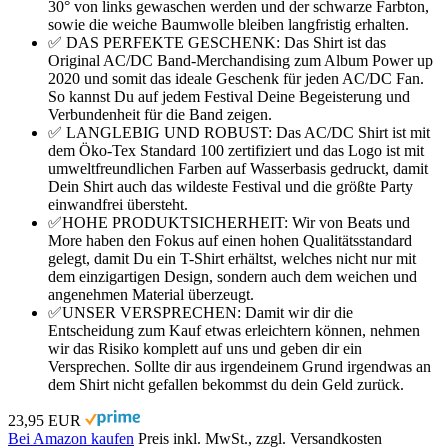
30° von links gewaschen werden und der schwarze Farbton,
sowie die weiche Baumwolle bleiben langfristig erhalten.
✅ DAS PERFEKTE GESCHENK: Das Shirt ist das
Original AC/DC Band-Merchandising zum Album Power up
2020 und somit das ideale Geschenk für jeden AC/DC Fan.
So kannst Du auf jedem Festival Deine Begeisterung und
Verbundenheit für die Band zeigen.
✅ LANGLEBIG UND ROBUST: Das AC/DC Shirt ist mit
dem Öko-Tex Standard 100 zertifiziert und das Logo ist mit
umweltfreundlichen Farben auf Wasserbasis gedruckt, damit
Dein Shirt auch das wildeste Festival und die größte Party
einwandfrei übersteht.
✅HOHE PRODUKTSICHERHEIT: Wir von Beats und
More haben den Fokus auf einen hohen Qualitätsstandard
gelegt, damit Du ein T-Shirt erhältst, welches nicht nur mit
dem einzigartigen Design, sondern auch dem weichen und
angenehmen Material überzeugt.
✅UNSER VERSPRECHEN: Damit wir dir die
Entscheidung zum Kauf etwas erleichtern können, nehmen
wir das Risiko komplett auf uns und geben dir ein
Versprechen. Sollte dir aus irgendeinem Grund irgendwas an
dem Shirt nicht gefallen bekommst du dein Geld zurück.
23,95 EUR
Bei Amazon kaufen
Preis inkl. MwSt., zzgl. Versandkosten