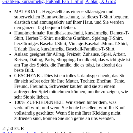
Grafiken, kurzärmelig, Fußball-Fan-T-Shirt, A-blau, X-Groß
️MATERIAL - Hergestellt aus einer erstklassigen und
superweichen Baumwollmischung, ist dieses T-Shirt bequem,
elastisch und atmungsaktiv auf Ihrer Haut, und Sie werden
den ganzen Tag bequem bleiben.
Hauptmerkmale: Rundhalsausschnitt, kurzärmelig, Damen-T-
Shirt, Herbst-T-Shirt, niedliche Grafiken, Spieltag-T-Shirt,
herzförmiges Baseball-Shirt, Vintage-Baseball-Mom-T-Shirt,
Urlaub lässig, kurzärmelig, Baseball-Familien-T-Shirt.
Anlass: geeignet für Alltag, Freizeit, Zuhause, Spiel, Arbeit,
Reisen, Dating, Party, Shopping-Trendkleid, das wichtigste ist
am Tag des Spiels, die Familie, die es trägt, ist absolut das
beste Bild.
GESCHENK - Dies ist ein tolles Urlaubsgeschenk, das Sie
für sich selbst oder für Ihre Mutter, Tochter, Ehefrau, Tante,
Freund, Freundin, Schwester kaufen und sie zu einem
aufregenden Spiel mitnehmen können, um ihr zu zeigen, wie
sehr Sie sie lieben.
100% ZUFRIEDENHEIT Wir stehen hinter dem, was
verkauft wird, und wenn Sie heute bestellen, wird Ihr Kauf
vollständig geschützt. Wenn Sie mit Ihrer Kleidung nicht
zufrieden sind, können Sie sich gerne an uns wenden.
21,50 EUR