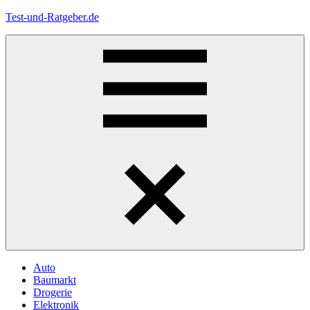
Zum
Test-und-Ratgeber.de
Inhalt
springen
Menü
Auto
Baumarkt
Drogerie
Elektronik