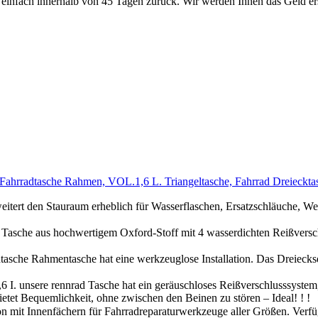
s einfach innerhalb von 45 Tagen zurück. Wir werden Ihnen das Geld er
ahrradtasche Rahmen, VOL.1,6 L. Triangeltasche, Fahrrad Dreieckta
 den Stauraum erheblich für Wasserflaschen, Ersatzschläuche, Werkz
 hochwertigem Oxford-Stoff mit 4 wasserdichten Reißverschlüssen
ntasche hat eine werkzeuglose Installation. Das Dreiecksdesign 
e rennrad Tasche hat ein geräuschloses Reißverschlusssystem, das
etet Bequemlichkeit, ohne zwischen den Beinen zu stören – Ideal! ! !
nnenfächern für Fahrradreparaturwerkzeuge aller Größen. Verfügt ü