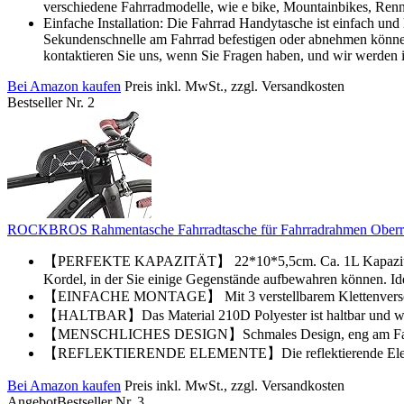
verschiedene Fahrradmodelle, wie e bike, Mountainbikes, Renn
Einfache Installation: Die Fahrrad Handytasche ist einfach und 
Sekundenschnelle am Fahrrad befestigen oder abnehmen können.
kontaktieren Sie uns, wenn Sie Fragen haben, und wir werden 
Bei Amazon kaufen
Preis inkl. MwSt., zzgl. Versandkosten
Bestseller Nr. 2
ROCKBROS Rahmentasche Fahrradtasche für Fahrradrahmen Oberroh
【PERFEKTE KAPAZITÄT】 22*10*5,5cm. Ca. 1L Kapazität. Diese 
Kordel, in der Sie einige Gegenstände aufbewahren können. Ide
【EINFACHE MONTAGE】 Mit 3 verstellbarem Klettenverschluss
【HALTBAR】Das Material 210D Polyester ist haltbar und wass
【MENSCHLICHES DESIGN】Schmales Design, eng am Fahrradrah
【REFLEKTIERENDE ELEMENTE】Die reflektierende Element e
Bei Amazon kaufen
Preis inkl. MwSt., zzgl. Versandkosten
Angebot
Bestseller Nr. 3