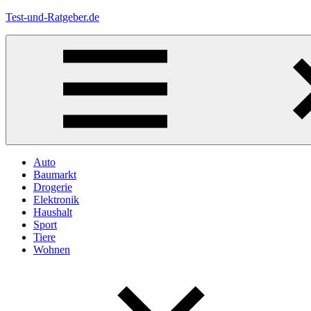
Zum
Test-und-Ratgeber.de
Inhalt
springen
Menü
Auto
Baumarkt
Drogerie
Elektronik
Haushalt
Sport
Tiere
Wohnen