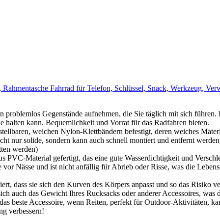
ahmentasche Fahrrad für Telefon, Schlüssel, Snack, Werkzeug, Verwe
n problemlos Gegenstände aufnehmen, die Sie täglich mit sich führen
halten kann. Bequemlichkeit und Vorrat für das Radfahren bieten.
rstellbaren, weichen Nylon-Klettbändern befestigt, deren weiches Mate
ht nur solide, sondern kann auch schnell montiert und entfernt werden
tten werden)
aus PVC-Material gefertigt, das eine gute Wasserdichtigkeit und Versch
e vor Nässe und ist nicht anfällig für Abrieb oder Risse, was die Leben
iert, dass sie sich den Kurven des Körpers anpasst und so das Risiko v
 sich auch das Gewicht Ihres Rucksacks oder anderer Accessoires, was 
 das beste Accessoire, wenn Reiten, perfekt für Outdoor-Aktivitäten, k
ng verbessern!