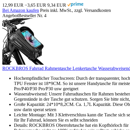
12,99 EUR
−3,65 EUR
9,34 EUR
Bei Amazon kaufen
Preis inkl. MwSt., zzgl. Versandkosten
Angebot
Bestseller Nr. 4
ROCKBROS Fahrrad Rahmentasche Lenkertasche Wasserabweisend Han
Hochempfindlicher Touchscreen: Durch der transparenter, ho
TPU Fenster ist 18*9CM. So ist unsere Handytasche für meist
Pro/P40/P30 Pro/P30 usw geeignet
Wasserabweisend: Unsere Fahrradtaschen für Rahmen bestehen a
Gegenstände in der Tasche gut schutzen. Sorgen Sie bitte nich
Große Kapazität: 24*10*8,2CM. Ca. 1,7L Kapazität. Diese Ober
usw darin sperat setzen
Leichte Montage: Mit 3 Klettverschluss kann die Tasche sich se
für Ihr Fahrrad, können Sie es selbt schneiden
Details: ROCKBROS Oberrohrtasche hat ein Kopfhörloch für M