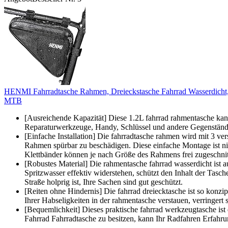
HENMI Fahrradtasche Rahmen, Dreieckstasche Fahrrad Wasserdicht, R
MTB
[Ausreichende Kapazität] Diese 1.2L fahrrad rahmentasche kan
Reparaturwerkzeuge, Handy, Schlüssel und andere Gegenstände 
[Einfache Installation] Die fahrradtasche rahmen wird mit 3 ve
Rahmen spürbar zu beschädigen. Diese einfache Montage ist nic
Klettbänder können je nach Größe des Rahmens frei zugeschni
[Robustes Material] Die rahmentasche fahrrad wasserdicht ist 
Spritzwasser effektiv widerstehen, schützt den Inhalt der Tasch
Straße holprig ist, Ihre Sachen sind gut geschützt.
[Reiten ohne Hindernis] Die fahrrad dreiecktasche ist so konzip
Ihrer Habseligkeiten in der rahmentasche verstauen, verringert
[Bequemlichkeit] Dieses praktische fahrrad werkzeugtasche ist
Fahrrad Fahrradtasche zu besitzen, kann Ihr Radfahren Erfahru