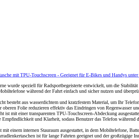
tasche mit TPU-Touchscreen - Geeignet für E-Bikes und Handys unter 
 wurde speziell für Radsportbegeisterte entwickelt, um die Stabilität
biltelefone während der Fahrt einfach und sicher nutzen und überprüfe
ht besteht aus wasserdichtem und kratzfestem Material, um Ihr Telefo
r oberen Folie reduzieren effektiv das Eindringen von Regenwasser und
cht ist mit einer transparenten TPU-Touchscreen-Abdeckung ausgestatt
 Empfindlichkeit und Klarheit, sodass Benutzer das Telefon während 
 mit einem internen Stauraum ausgestattet, in dem Mobiltelefone, Batter
adlenkertaschen ist für lange Fahrten geeignet und der großzügige In