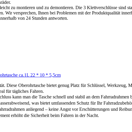
räder.
leicht zu montieren und zu demontieren. Die 3 Klettverschlüsse sind stab
 Wir versprechen, Ihnen bei Problemen mit der Produktqualität inner
innerhalb von 24 Stunden antworten.
rtasche ca.1L 22 * 10 * 5,5cm
Oberohrtasche bietet genug Platz für Schlüssel, Werkzeug, Minipum
al für tägliches Fahren.
 kann man die Tasche schnell und stabil an dem Fahrradrahmen b
erabweisend, was bietet umfassenden Schutz für Ihr Fahrradzubehör
men anliegend – keine Angst vor Erschütterungen und Reibung au
rhöht die Sicherheit beim Fahren in der Nacht.