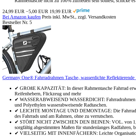
Rahmentasche nicht zu 100% zufrieden sein solltest, schicke e
24,99 EUR
−5,00 EUR
19,99 EUR
Bei Amazon kaufen
Preis inkl. MwSt., zzgl. Versandkosten
Bestseller Nr. 5
Germany One® Fahrradrahmen Tasche, wasserdichte Reflektierende F
✔ GROßE KAPAZITÄT: In dieser Rahmentasche Fahrrad erweitert
Reifenhebern, Flickzeug und mehr
✔ WASSERABWEISEND WASSERDICHT: Fahrradrahmen Tasche aus
und Polyethylen wasserabweisende Radtaschen.
✔ LEICHTE MONTAGE UND DEMONTAGE: Die Fahrradtasche Rahme
des Fahrrads und am Rahmen, ohne zu verrutschen.
✔ STÖRT NICHT ZWISCHEN DEN BEINEN: VOL. von 1,6 I. unser
sorgfältig abgestimmten Maßen für stundenlanges Radfahren, bi
✔ VIELSEITIG MIT INNENFÄCHERN: Leichte Organisation mit I