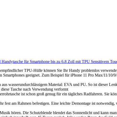
dytasche für Smartphone bis zu 6.8 Zoll mit TPU Sensitivem Touch
chempfindlicher TPU-Hülle können Sie Ihr Handy problemlos verwend
en Smartphones geeignet. Zum Beispiel für iPhone 11 Pro Max/11/10/
us wasserundurchlässigem Material: EVA und PU. So ist dieser Lenkert
t, diese Tasche nach Verwendung verformt
rohrtasche ist schon groß genug für ein tägliches Radfahrren. Sie k
hr fest am Rahmen befestigen. Eine leichte Demontage ist notwendig, w
usik hören. Die Schutzblende blendet das Sonnenlicht und kann man 