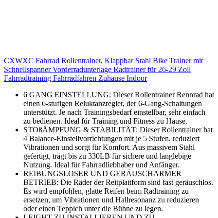
CXWXC Fahrrad Rollentrainer, Klappbar Stahl Bike Trainer mit
Schnellspanner Vorderradunterlage Radtrainer für 26-29 Zoll
Fahrradtraining Fahrradfahren Zuhause Indoor
6 GANG EINSTELLUNG: Dieser Rollentrainer Rennrad hat
einen 6-stufigen Reluktanzregler, der 6-Gang-Schaltungen
unterstützt. Je nach Trainingsbedarf einstellbar, sehr einfach
zu bedienen. Ideal für Training und Fitness zu Hause.
STOßÄMPFUNG & STABILITÄT: Dieser Rollentrainer hat
4 Balance-Einstellvorrichtungen mit je 5 Stufen, reduziert
Vibrationen und sorgt für Komfort. Aus massivem Stahl
gefertigt, trägt bis zu 330LB für sichere und langlebige
Nutzung. Ideal für Fahrradliebhaber und Anfänger.
REIBUNGSLOSER UND GERÄUSCHARMER
BETRIEB: Die Räder der Reitplattform sind fast geräuschlos.
Es wird empfohlen, glatte Reifen beim Radtraining zu
ersetzen, um Vibrationen und Hallresonanz zu reduzieren
oder einen Teppich unter die Bühne zu legen.
LEIGHT ZU INSTALLIEREN UND ZU