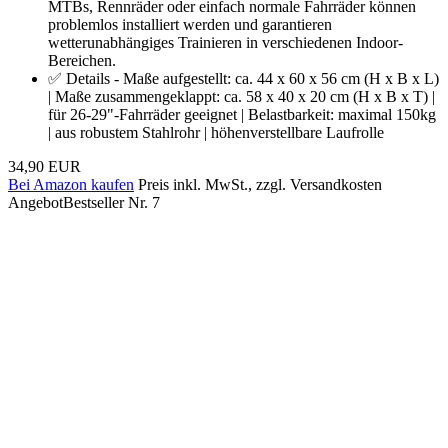
MTBs, Rennräder oder einfach normale Fahrräder können
problemlos installiert werden und garantieren
wetterunabhängiges Trainieren in verschiedenen Indoor-
Bereichen.
✅ Details - Maße aufgestellt: ca. 44 x 60 x 56 cm (H x B x L)
| Maße zusammengeklappt: ca. 58 x 40 x 20 cm (H x B x T) |
für 26-29"-Fahrräder geeignet | Belastbarkeit: maximal 150kg
| aus robustem Stahlrohr | höhenverstellbare Laufrolle
34,90 EUR
Bei Amazon kaufen
Preis inkl. MwSt., zzgl. Versandkosten
Angebot
Bestseller Nr. 7