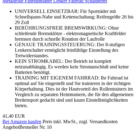
Metallrolle Fahrradtrainer Lenker Fahrrad Schalthebel
UNIVERSELL EINSETZBAR: Für Sporträder mit
Schnellspann-Nabe und Kettenschaltung; Reifengröße 26 bis
29 Zoll
BERÜHRUNGSFREIE BREMSWIRKUNG: Ohne
schleifende Bremsklötze - elektromagnetische Kraftfelder
bremsen durch schnelle Rotation der Laufrolle
GENAUE TRAININGSSTEUERUNG: Der 8-stufigen
Lenkerschalter ermöglicht feinfühlige Einstellung des
Tretwiderstandes.
KEIN STROMKABEL: Der Betrieb ist komplett
netzunabhängig. Es werden kein Stromanschluß und keine
Batterien benötigt.
TRAINING MIT EIGENEM FAHRRAD: Ihr Fahrrad ist
optimal auf Sie eingestellt und Sie trainieren in der richtigen
Körperhaltung. Dies ist der Hautvorteil des Rollentrainers im
Vergleich zu separaten Heimtrainern, die für den allgemeinen
Breitensport gedacht sind und kaum Einstellmöglichkeiten
bieten.
41,40 EUR
Bei Amazon kaufen
Preis inkl. MwSt., zzgl. Versandkosten
Angebot
Bestseller Nr. 10