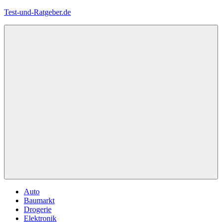
Zum
Test-und-Ratgeber.de
Inhalt
springen
Menü
Auto
Baumarkt
Drogerie
Elektronik