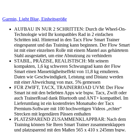
Garmin, Light Blue, Einheitsgröße
AUFBAU IN NUR 2 SCHRITTEN: Durch die Wheel-On-
Technologie wird Ihr kompatibles Rad in 2 einfachen
Schritten inkl. Hinterrad in den Tacx Flow Smart Trainer
eingespannt und das Training kann beginnen. Der Flow Smart
ist mit einer einzelnen Rolle mit einem Mantel aus gehärtetem
Stahl ausgestattet, um eine Abnutzung zu verhindern
STABIL, PRÄZISE, REALISTISCH: Mit seinem
kompakten, 1,6 kg schweren Schwungrad kann der Flow
Smart einen Masseträgheitseffekt von 11,8 kg emulieren.
Daten wie Geschwindigkeit, Leistung und Distanz werden
mit einer Abweichung von max. 5% gemessen
FÜR ZWIFT, TACX, TRAINERROAD UVM: Der Flow
Smart ist mit den beliebten Apps wie bspw. Tacx, Zwift oder
auch TrainerRoad dank Bluetooth und ANT+ kompatibel. Im
Lieferumfang ist ein kostenfreies Monatsabo der Tacx
Premium-Software mit 100 hochwertigen Videos „echter“
Strecken mit legendären Pässen enthalten
PLATZSPAREND ZUSAMMENKLAPPBAR: Nach dem
Training können Sie Ihren Smart Trainer zusammenklappen
und platzsparend mit den Maßen 565 x 410 x 245mm bspw.