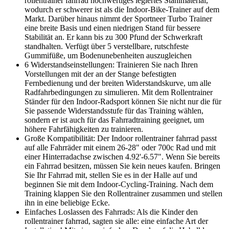
rollentrainer fahrrad hochwertiges legiertes Stahlmaterial,
wodurch er schwerer ist als die Indoor-Bike-Trainer auf dem
Markt. Darüber hinaus nimmt der Sportneer Turbo Trainer
eine breite Basis und einen niedrigen Stand für bessere
Stabilität an. Er kann bis zu 300 Pfund der Schwerkraft
standhalten. Verfügt über 5 verstellbare, rutschfeste
Gummifüße, um Bodenunebenheiten auszugleichen
6 Widerstandseinstellungen: Trainieren Sie nach Ihren
Vorstellungen mit der an der Stange befestigten
Fernbedienung und der breiten Widerstandskurve, um alle
Radfahrbedingungen zu simulieren. Mit dem Rollentrainer
Ständer für den Indoor-Radsport können Sie nicht nur die für
Sie passende Widerstandsstufe für das Training wählen,
sondern er ist auch für das Fahrradtraining geeignet, um
höhere Fahrfähigkeiten zu trainieren.
Große Kompatibilität: Der Indoor rollentrainer fahrrad passt
auf alle Fahrräder mit einem 26-28" oder 700c Rad und mit
einer Hinterradachse zwischen 4.92'-6.57". Wenn Sie bereits
ein Fahrrad besitzen, müssen Sie kein neues kaufen. Bringen
Sie Ihr Fahrrad mit, stellen Sie es in der Halle auf und
beginnen Sie mit dem Indoor-Cycling-Training. Nach dem
Training klappen Sie den Rollentrainer zusammen und stellen
ihn in eine beliebige Ecke.
Einfaches Loslassen des Fahrrads: Als die Kinder den
rollentrainer fahrrad, sagten sie alle: eine einfache Art der