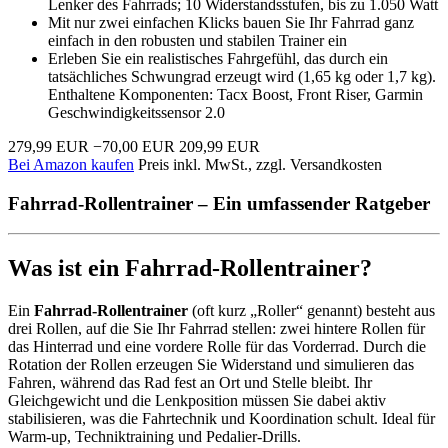
Lenker des Fahrrads; 10 Widerstandsstufen, bis zu 1.050 Watt
Mit nur zwei einfachen Klicks bauen Sie Ihr Fahrrad ganz
einfach in den robusten und stabilen Trainer ein
Erleben Sie ein realistisches Fahrgefühl, das durch ein
tatsächliches Schwungrad erzeugt wird (1,65 kg oder 1,7 kg).
Enthaltene Komponenten: Tacx Boost, Front Riser, Garmin
Geschwindigkeitssensor 2.0
279,99 EUR
−70,00 EUR
209,99 EUR
Bei Amazon kaufen
Preis inkl. MwSt., zzgl. Versandkosten
Fahrrad-Rollentrainer – Ein umfassender Ratgeber
Was ist ein Fahrrad-Rollentrainer?
Ein
Fahrrad-Rollentrainer
(oft kurz „Roller“ genannt) besteht aus
drei Rollen, auf die Sie Ihr Fahrrad stellen: zwei hintere Rollen für
das Hinterrad und eine vordere Rolle für das Vorderrad. Durch die
Rotation der Rollen erzeugen Sie Widerstand und simulieren das
Fahren, während das Rad fest an Ort und Stelle bleibt. Ihr
Gleichgewicht und die Lenkposition müssen Sie dabei aktiv
stabilisieren, was die Fahrtechnik und Koordination schult. Ideal für
Warm‑up, Techniktraining und Pedalier-Drills.