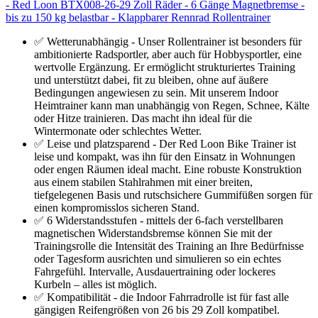
- Red Loon BTX008-26-29 Zoll Räder - 6 Gänge Magnetbremse -
bis zu 150 kg belastbar - Klappbarer Rennrad Rollentrainer
✅ Wetterunabhängig - Unser Rollentrainer ist besonders für
ambitionierte Radsportler, aber auch für Hobbysportler, eine
wertvolle Ergänzung. Er ermöglicht strukturiertes Training
und unterstützt dabei, fit zu bleiben, ohne auf äußere
Bedingungen angewiesen zu sein. Mit unserem Indoor
Heimtrainer kann man unabhängig von Regen, Schnee, Kälte
oder Hitze trainieren. Das macht ihn ideal für die
Wintermonate oder schlechtes Wetter.
✅ Leise und platzsparend - Der Red Loon Bike Trainer ist
leise und kompakt, was ihn für den Einsatz in Wohnungen
oder engen Räumen ideal macht. Eine robuste Konstruktion
aus einem stabilen Stahlrahmen mit einer breiten,
tiefgelegenen Basis und rutschsichere Gummifüßen sorgen für
einen kompromisslos sicheren Stand.
✅ 6 Widerstandsstufen - mittels der 6-fach verstellbaren
magnetischen Widerstandsbremse können Sie mit der
Trainingsrolle die Intensität des Training an Ihre Bedürfnisse
oder Tagesform ausrichten und simulieren so ein echtes
Fahrgefühl. Intervalle, Ausdauertraining oder lockeres
Kurbeln – alles ist möglich.
✅ Kompatibilität - die Indoor Fahrradrolle ist für fast alle
gängigen Reifengrößen von 26 bis 29 Zoll kompatibel.