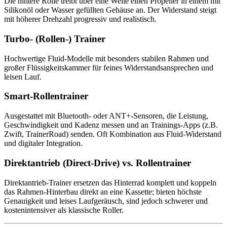
Die hintere Rolle treibt über eine Welle einen Propeller in einem mit
Silikonöl oder Wasser gefüllten Gehäuse an. Der Widerstand steigt
mit höherer Drehzahl progressiv und realistisch.
Turbo- (Rollen-) Trainer
Hochwertige Fluid-Modelle mit besonders stabilen Rahmen und
großer Flüssigkeitskammer für feines Widerstandsansprechen und
leisen Lauf.
Smart-Rollentrainer
Ausgestattet mit Bluetooth- oder ANT+-Sensoren, die Leistung,
Geschwindigkeit und Kadenz messen und an Trainings-Apps (z.B.
Zwift, TrainerRoad) senden. Oft Kombination aus Fluid-Widerstand
und digitaler Integration.
Direktantrieb (Direct-Drive) vs. Rollentrainer
Direktantrieb-Trainer ersetzen das Hinterrad komplett und koppeln
das Rahmen-Hinterbau direkt an eine Kassette; bieten höchste
Genauigkeit und leises Laufgeräusch, sind jedoch schwerer und
kostenintensiver als klassische Roller.