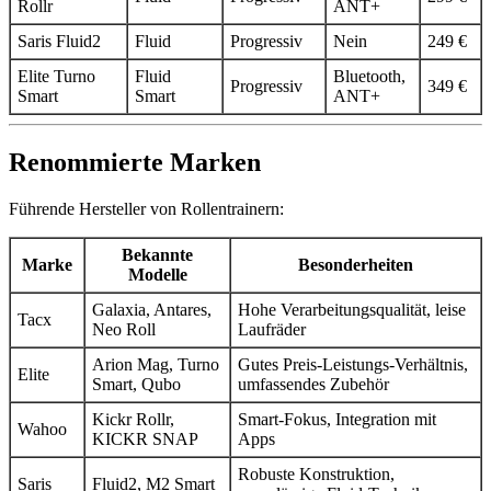
Rollr
ANT+
Saris Fluid2
Fluid
Progressiv
Nein
249 €
Elite Turno
Fluid
Bluetooth,
Progressiv
349 €
Smart
Smart
ANT+
Renommierte Marken
Führende Hersteller von Rollentrainern:
Bekannte
Marke
Besonderheiten
Modelle
Galaxia, Antares,
Hohe Verarbeitungsqualität, leise
Tacx
Neo Roll
Laufräder
Arion Mag, Turno
Gutes Preis-Leistungs-Verhältnis,
Elite
Smart, Qubo
umfassendes Zubehör
Kickr Rollr,
Smart-Fokus, Integration mit
Wahoo
KICKR SNAP
Apps
Robuste Konstruktion,
Saris
Fluid2, M2 Smart