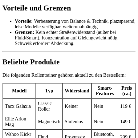
Vorteile und Grenzen
Vorteile:
Verbesserung von Balance & Technik, platzsparend,
leise Modelle verfügbar, wetterunabhängig.
Grenzen:
Kein echter Straßenwiderstand (außer bei
Fluid/Smart), Konzentration auf Gleichgewicht nötig,
Schweiß erfordert Abdeckung.
Beliebte Produkte
Die folgenden Rollentrainer gehören aktuell zu den Bestsellern:
Smart-
Preis
Modell
Typ
Widerstand
Features
(ca.)
Classic
Tacx Galaxia
Keiner
Nein
119 €
Roller
Elite Arion
Magnetisch
Stufenlos
Nein
149 €
Mag
Wahoo Kickr
Bluetooth,
Fluid
Progressiv
299 €