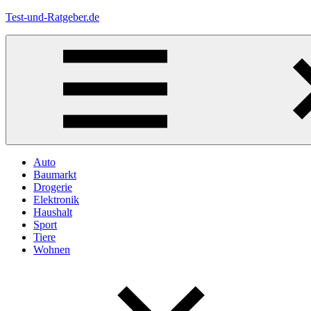
Zum
Test-und-Ratgeber.de
Inhalt
springen
Menü
Auto
Baumarkt
Drogerie
Elektronik
Haushalt
Sport
Tiere
Wohnen