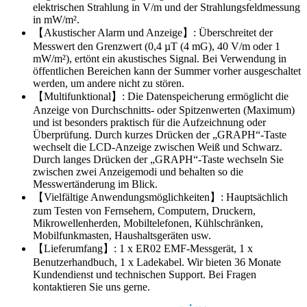
elektrischen Strahlung in V/m und der Strahlungsfeldmessung
in mW/m².
【Akustischer Alarm und Anzeige】: Überschreitet der
Messwert den Grenzwert (0,4 µT (4 mG), 40 V/m oder 1
mW/m²), ertönt ein akustisches Signal. Bei Verwendung in
öffentlichen Bereichen kann der Summer vorher ausgeschaltet
werden, um andere nicht zu stören.
【Multifunktional】: Die Datenspeicherung ermöglicht die
Anzeige von Durchschnitts- oder Spitzenwerten (Maximum)
und ist besonders praktisch für die Aufzeichnung oder
Überprüfung. Durch kurzes Drücken der „GRAPH“-Taste
wechselt die LCD-Anzeige zwischen Weiß und Schwarz.
Durch langes Drücken der „GRAPH“-Taste wechseln Sie
zwischen zwei Anzeigemodi und behalten so die
Messwertänderung im Blick.
【Vielfältige Anwendungsmöglichkeiten】: Hauptsächlich
zum Testen von Fernsehern, Computern, Druckern,
Mikrowellenherden, Mobiltelefonen, Kühlschränken,
Mobilfunkmasten, Haushaltsgeräten usw.
【Lieferumfang】: 1 x ER02 EMF-Messgerät, 1 x
Benutzerhandbuch, 1 x Ladekabel. Wir bieten 36 Monate
Kundendienst und technischen Support. Bei Fragen
kontaktieren Sie uns gerne.