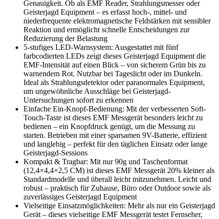
Genauigkeit. Ob als EMF Reader, Strahlungsmesser oder
Geisterjagd Equipment – es erfasst hoch-, mittel- und
niederfrequente elektromagnetische Feldstärken mit sensibler
Reaktion und ermöglicht schnelle Entscheidungen zur
Reduzierung der Belastung
5-stufiges LED-Warnsystem: Ausgestattet mit fünf
farbcodierten LEDs zeigt dieses Geisterjagd Equipment die
EMF-Intensität auf einen Blick – von sicherem Grün bis zu
warnendem Rot. Nutzbar bei Tageslicht oder im Dunkeln.
Ideal als Strahlungsdetektor oder paranormales Equipment,
um ungewöhnliche Ausschläge bei Geisterjagd-
Untersuchungen sofort zu erkennen
Einfache Ein-Knopf-Bedienung: Mit der verbesserten Soft-
Touch-Taste ist dieses EMF Messgerät besonders leicht zu
bedienen – ein Knopfdruck genügt, um die Messung zu
starten. Betrieben mit einer sparsamen 9V-Batterie, effizient
und langlebig – perfekt für den täglichen Einsatz oder lange
Geisterjagd-Sessions
Kompakt & Tragbar: Mit nur 90g und Taschenformat
(12,4×4,4×2,5 CM) ist dieses EMF Messgerät 20% kleiner als
Standardmodelle und überall leicht mitzunehmen. Leicht und
robust – praktisch für Zuhause, Büro oder Outdoor sowie als
zuverlässiges Geisterjagd Equipment
Vielseitige Einsatzmöglichkeiten: Mehr als nur ein Geisterjagd
Gerät – dieses vielseitige EMF Messgerät testet Fernseher,