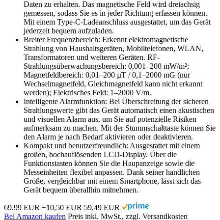
Daten zu erhalten. Das magnetische Feld wird dreiachsig
gemessen, sodass Sie es in jeder Richtung erfassen können.
Mit einem Type-C-Ladeanschluss ausgestattet, um das Gerät
jederzeit bequem aufzuladen.
Breiter Frequenzbereich: Erkennt elektromagnetische
Strahlung von Haushaltsgeräten, Mobiltelefonen, WLAN,
Transformatoren und weiteren Geräten. RF-
Strahlungsüberwachungsbereich: 0,001–200 mW/m²;
Magnetfeldbereich: 0,01–200 µT / 0,1–2000 mG (nur
Wechselmagnetfeld, Gleichmagnetfeld kann nicht erkannt
werden); Elektrisches Feld: 1–2000 V/m.
Intelligente Alarmfunktion: Bei Überschreitung der sicheren
Strahlungswerte gibt das Gerät automatisch einen akustischen
und visuellen Alarm aus, um Sie auf potenzielle Risiken
aufmerksam zu machen. Mit der Stummschalttaste können Sie
den Alarm je nach Bedarf aktivieren oder deaktivieren.
Kompakt und benutzerfreundlich: Ausgestattet mit einem
großen, hochauflösenden LCD-Display. Über die
Funktionstasten können Sie die Haupanzeige sowie die
Messeinheiten flexibel anpassen. Dank seiner handlichen
Größe, vergleichbar mit einem Smartphone, lässt sich das
Gerät bequem überallhin mitnehmen.
69,99 EUR
−10,50 EUR
59,49 EUR
Bei Amazon kaufen
Preis inkl. MwSt., zzgl. Versandkosten