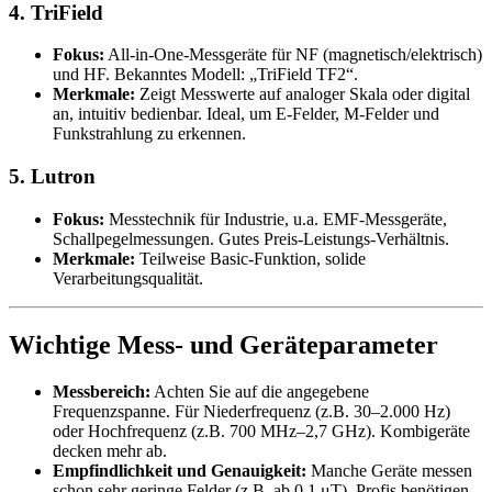
4. TriField
Fokus:
All-in-One-Messgeräte für NF (magnetisch/elektrisch)
und HF. Bekanntes Modell: „TriField TF2“.
Merkmale:
Zeigt Messwerte auf analoger Skala oder digital
an, intuitiv bedienbar. Ideal, um E-Felder, M-Felder und
Funkstrahlung zu erkennen.
5. Lutron
Fokus:
Messtechnik für Industrie, u.a. EMF-Messgeräte,
Schallpegelmessungen. Gutes Preis-Leistungs-Verhältnis.
Merkmale:
Teilweise Basic-Funktion, solide
Verarbeitungsqualität.
Wichtige Mess- und Geräteparameter
Messbereich:
Achten Sie auf die angegebene
Frequenzspanne. Für Niederfrequenz (z.B. 30–2.000 Hz)
oder Hochfrequenz (z.B. 700 MHz–2,7 GHz). Kombigeräte
decken mehr ab.
Empfindlichkeit und Genauigkeit:
Manche Geräte messen
schon sehr geringe Felder (z.B. ab 0,1 μT). Profis benötigen