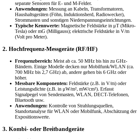
separate Sensoren für E- und M-Felder.
Anwendungen:
Messung an Kabeln, Transformatoren,
Haushaltsgeräten (Föhn, Induktionsherd, Radiowecker),
Strommasten und sonstigen Niederspannungseinrichtungen.
Typische Kennwerte:
Magnetische Feldstärke in μT (Mikro-
Tesla) oder mG (Milligauss); elektrische Feldstärke in V/m
(Volt pro Meter).
2. Hochfrequenz-Messgeräte (RF/HF)
Frequenzbereich:
Meist ab ca. 50 MHz bis hin zu GHz-
Bändern. Einige Modelle decken nur Mobilfunk/WLAN (ca.
700 MHz bis 2,7 GHz) ab, andere gehen bis 6 GHz oder
höher.
Messbare Komponenten:
Feldstärke (z.B. in V/m) oder
Leistungsdichte (z.B. in μW/m², mW/cm²). Erfasst
Signalpegel von Sendemasten, WLAN, DECT-Telefonen,
Bluetooth usw.
Anwendungen:
Kontrolle von Strahlungsquellen,
Standortanalyse für WLAN oder Mobilfunk, Abschätzung der
Expositionswerte.
3. Kombi- oder Breitbandgeräte