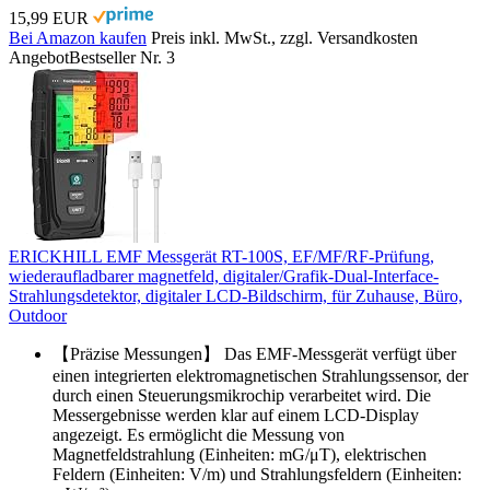
15,99 EUR
Bei Amazon kaufen
Preis inkl. MwSt., zzgl. Versandkosten
Angebot
Bestseller Nr. 3
ERICKHILL EMF Messgerät RT-100S, EF/MF/RF-Prüfung,
wiederaufladbarer magnetfeld, digitaler/Grafik-Dual-Interface-
Strahlungsdetektor, digitaler LCD-Bildschirm, für Zuhause, Büro,
Outdoor
【Präzise Messungen】 Das EMF-Messgerät verfügt über
einen integrierten elektromagnetischen Strahlungssensor, der
durch einen Steuerungsmikrochip verarbeitet wird. Die
Messergebnisse werden klar auf einem LCD-Display
angezeigt. Es ermöglicht die Messung von
Magnetfeldstrahlung (Einheiten: mG/μT), elektrischen
Feldern (Einheiten: V/m) und Strahlungsfeldern (Einheiten: