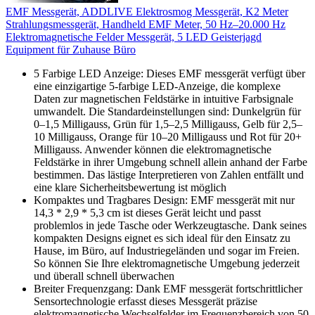
EMF Messgerät, ADDLIVE Elektrosmog Messgerät, K2 Meter
Strahlungsmessgerät, Handheld EMF Meter, 50 Hz–20.000 Hz
Elektromagnetische Felder Messgerät, 5 LED Geisterjagd
Equipment für Zuhause Büro
5 Farbige LED Anzeige: Dieses EMF messgerät verfügt über
eine einzigartige 5-farbige LED-Anzeige, die komplexe
Daten zur magnetischen Feldstärke in intuitive Farbsignale
umwandelt. Die Standardeinstellungen sind: Dunkelgrün für
0–1,5 Milligauss, Grün für 1,5–2,5 Milligauss, Gelb für 2,5–
10 Milligauss, Orange für 10–20 Milligauss und Rot für 20+
Milligauss. Anwender können die elektromagnetische
Feldstärke in ihrer Umgebung schnell allein anhand der Farbe
bestimmen. Das lästige Interpretieren von Zahlen entfällt und
eine klare Sicherheitsbewertung ist möglich
Kompaktes und Tragbares Design: EMF messgerät mit nur
14,3 * 2,9 * 5,3 cm ist dieses Gerät leicht und passt
problemlos in jede Tasche oder Werkzeugtasche. Dank seines
kompakten Designs eignet es sich ideal für den Einsatz zu
Hause, im Büro, auf Industriegeländen und sogar im Freien.
So können Sie Ihre elektromagnetische Umgebung jederzeit
und überall schnell überwachen
Breiter Frequenzgang: Dank EMF messgerät fortschrittlicher
Sensortechnologie erfasst dieses Messgerät präzise
elektromagnetische Wechselfelder im Frequenzbereich von 50