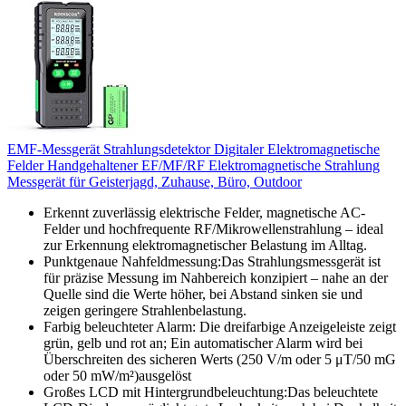
EMF-Messgerät Strahlungsdetektor Digitaler Elektromagnetische
Felder Handgehaltener EF/MF/RF Elektromagnetische Strahlung
Messgerät für Geisterjagd, Zuhause, Büro, Outdoor
Erkennt zuverlässig elektrische Felder, magnetische AC-
Felder und hochfrequente RF/Mikrowellenstrahlung – ideal
zur Erkennung elektromagnetischer Belastung im Alltag.
Punktgenaue Nahfeldmessung:Das Strahlungsmessgerät ist
für präzise Messung im Nahbereich konzipiert – nahe an der
Quelle sind die Werte höher, bei Abstand sinken sie und
zeigen geringere Strahlenbelastung.
Farbig beleuchteter Alarm: Die dreifarbige Anzeigeleiste zeigt
grün, gelb und rot an; Ein automatischer Alarm wird bei
Überschreiten des sicheren Werts (250 V/m oder 5 μT/50 mG
oder 50 mW/m²)ausgelöst
Großes LCD mit Hintergrundbeleuchtung:Das beleuchtete