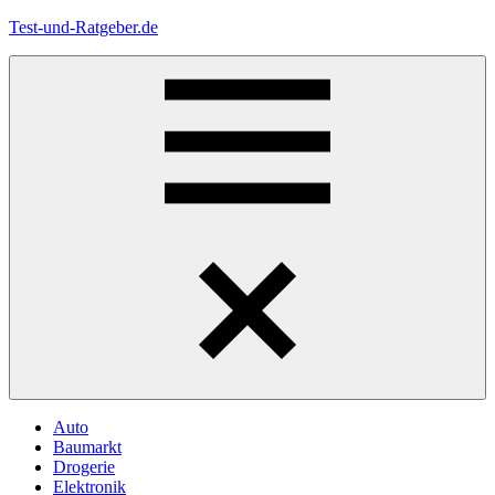
Zum
Test-und-Ratgeber.de
Inhalt
springen
Menü
Auto
Baumarkt
Drogerie
Elektronik