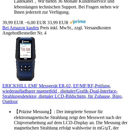
Ladekabel，Wir bieten 36 Monate Kundenservice und
lebenslangen technischen Support. Bei Fragen stehen wir
Ihnen jederzeit zur Verfügung.
39,99 EUR
−6,00 EUR
33,99 EUR
Bei Amazon kaufen
Preis inkl. MwSt., zzgl. Versandkosten
Angebot
Bestseller Nr. 4
ERICKHILL EMF Messgerät ER-02, EF/MF/RF-Prüfung,
wiederaufladbarer magnetfeld , digitaler/Grafik-Dual-Interface-
Strahlungsdetektor, digitaler LCD-Bildschirm, für Zuhause, Büro,
Outdoor
【Präzise Messung】: Der integrierte Sensor für
elektromagnetische Strahlung zeigt den Messwert nach der
Chipverarbeitung auf dem LCD-Display an. Die Messung der
magnetischen Strahlung erfolgt wahlweise in mG/µT, der