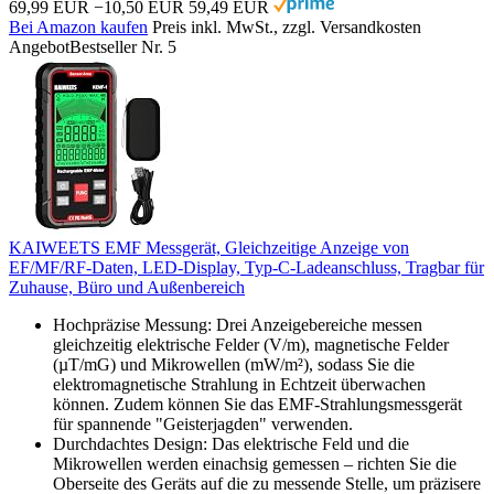
69,99 EUR
−10,50 EUR
59,49 EUR
Bei Amazon kaufen
Preis inkl. MwSt., zzgl. Versandkosten
Angebot
Bestseller Nr. 5
KAIWEETS EMF Messgerät, Gleichzeitige Anzeige von
EF/MF/RF-Daten, LED-Display, Typ-C-Ladeanschluss, Tragbar für
Zuhause, Büro und Außenbereich
Hochpräzise Messung: Drei Anzeigebereiche messen
gleichzeitig elektrische Felder (V/m), magnetische Felder
(µT/mG) und Mikrowellen (mW/m²), sodass Sie die
elektromagnetische Strahlung in Echtzeit überwachen
können. Zudem können Sie das EMF-Strahlungsmessgerät
für spannende "Geisterjagden" verwenden.
Durchdachtes Design: Das elektrische Feld und die
Mikrowellen werden einachsig gemessen – richten Sie die
Oberseite des Geräts auf die zu messende Stelle, um präzisere