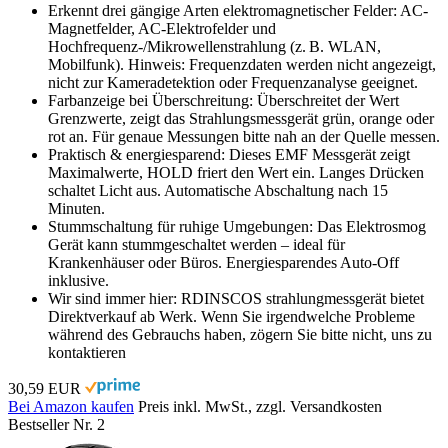
Erkennt drei gängige Arten elektromagnetischer Felder: AC-
Magnetfelder, AC-Elektrofelder und
Hochfrequenz-/Mikrowellenstrahlung (z. B. WLAN,
Mobilfunk). Hinweis: Frequenzdaten werden nicht angezeigt,
nicht zur Kameradetektion oder Frequenzanalyse geeignet.
Farbanzeige bei Überschreitung: Überschreitet der Wert
Grenzwerte, zeigt das Strahlungsmessgerät grün, orange oder
rot an. Für genaue Messungen bitte nah an der Quelle messen.
Praktisch & energiesparend: Dieses EMF Messgerät zeigt
Maximalwerte, HOLD friert den Wert ein. Langes Drücken
schaltet Licht aus. Automatische Abschaltung nach 15
Minuten.
Stummschaltung für ruhige Umgebungen: Das Elektrosmog
Gerät kann stummgeschaltet werden – ideal für
Krankenhäuser oder Büros. Energiesparendes Auto-Off
inklusive.
Wir sind immer hier: RDINSCOS strahlungmessgerät bietet
Direktverkauf ab Werk. Wenn Sie irgendwelche Probleme
während des Gebrauchs haben, zögern Sie bitte nicht, uns zu
kontaktieren
30,59 EUR
Bei Amazon kaufen
Preis inkl. MwSt., zzgl. Versandkosten
Bestseller Nr. 2