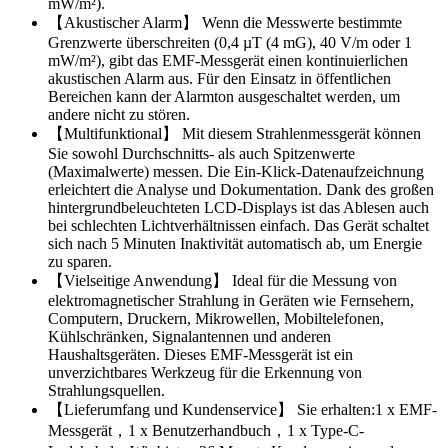
mW/m²).
【Akustischer Alarm】 Wenn die Messwerte bestimmte
Grenzwerte überschreiten (0,4 µT (4 mG), 40 V/m oder 1
mW/m²), gibt das EMF-Messgerät einen kontinuierlichen
akustischen Alarm aus. Für den Einsatz in öffentlichen
Bereichen kann der Alarmton ausgeschaltet werden, um
andere nicht zu stören.
【Multifunktional】 Mit diesem Strahlenmessgerät können
Sie sowohl Durchschnitts- als auch Spitzenwerte
(Maximalwerte) messen. Die Ein-Klick-Datenaufzeichnung
erleichtert die Analyse und Dokumentation. Dank des großen
hintergrundbeleuchteten LCD-Displays ist das Ablesen auch
bei schlechten Lichtverhältnissen einfach. Das Gerät schaltet
sich nach 5 Minuten Inaktivität automatisch ab, um Energie
zu sparen.
【Vielseitige Anwendung】 Ideal für die Messung von
elektromagnetischer Strahlung in Geräten wie Fernsehern,
Computern, Druckern, Mikrowellen, Mobiltelefonen,
Kühlschränken, Signalantennen und anderen
Haushaltsgeräten. Dieses EMF-Messgerät ist ein
unverzichtbares Werkzeug für die Erkennung von
Strahlungsquellen.
【Lieferumfang und Kundenservice】 Sie erhalten:1 x EMF-
Messgerät，1 x Benutzerhandbuch，1 x Type-C-