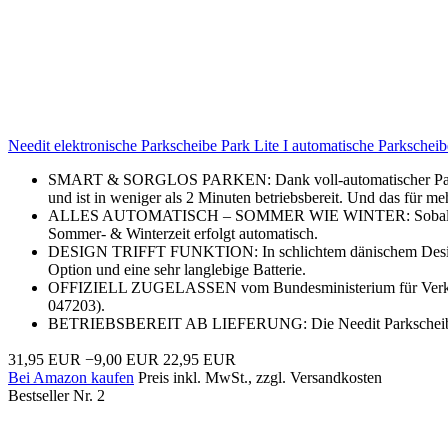
Needit elektronische Parkscheibe Park Lite I automatische Parkscheib
SMART & SORGLOS PARKEN: Dank voll-automatischer Parkzeite
und ist in weniger als 2 Minuten betriebsbereit. Und das für me
ALLES AUTOMATISCH – SOMMER WIE WINTER: Sobald Ihr Fahrze
Sommer- & Winterzeit erfolgt automatisch.
DESIGN TRIFFT FUNKTION: In schlichtem dänischem Design präs
Option und eine sehr langlebige Batterie.
OFFIZIELL ZUGELASSEN vom Bundesministerium für Verkehr 
047203).
BETRIEBSBEREIT AB LIEFERUNG: Die Needit Parkscheibe 
31,95 EUR
−9,00 EUR
22,95 EUR
Bei Amazon kaufen
Preis inkl. MwSt., zzgl. Versandkosten
Bestseller Nr. 2