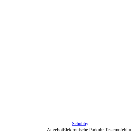
Schubby
Angebot
Elektronische Parkuhr Testempfehl