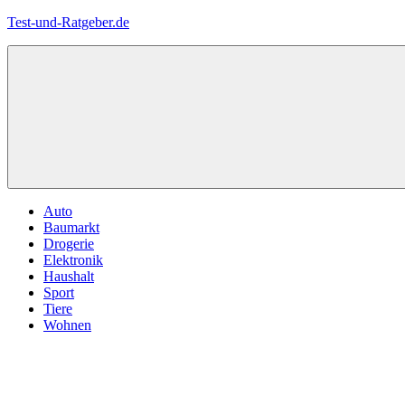
Zum
Test-und-Ratgeber.de
Inhalt
springen
Menü
Auto
Baumarkt
Drogerie
Elektronik
Haushalt
Sport
Tiere
Wohnen