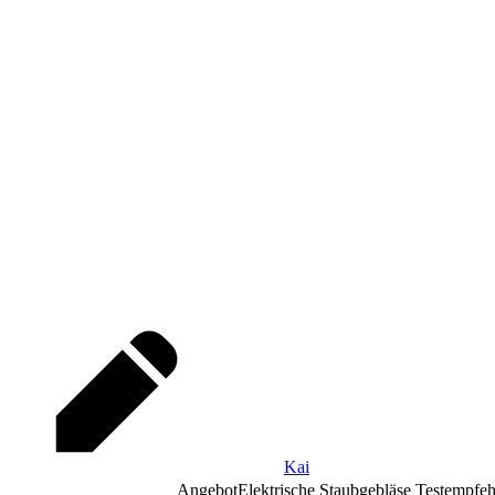
Kai
Angebot
Elektrische Staubgebläse Testempfe