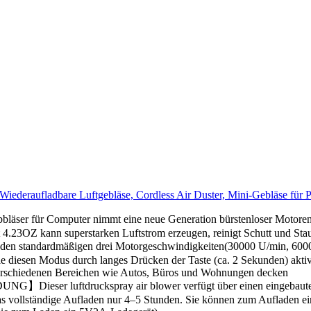
Wiederaufladbare Luftgebläse, Cordless Air Duster, Mini-Gebläse für PC
r Computer nimmt eine neue Generation bürstenloser Motoren an,
4.23OZ kann superstarken Luftstrom erzeugen, reinigt Schutt und Sta
dmäßigen drei Motorgeschwindigkeiten(30000 U/min, 60000 U/mi
e diesen Modus durch langes Drücken der Taste (ca. 2 Sekunden) akti
 verschiedenen Bereichen wie Autos, Büros und Wohnungen decken
druckspray air blower verfügt über einen eingebauten Lithiu
das vollständige Aufladen nur 4–5 Stunden. Sie können zum Aufladen e