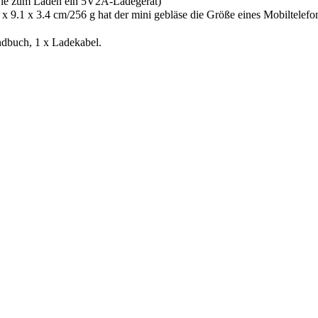
Sie zum Laden ein 5V2A-Ladegerät)
3.4 cm/256 g hat der mini gebläse die Größe eines Mobiltelefons u
dbuch, 1 x Ladekabel.