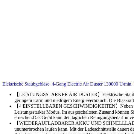
Elektrische Staubgebläse, 4-Gang Electric Air Duster 130000 U/min, 
【LEISTUNGSSTARKER AIR DUSTER】Elektrische Staubbläser fü
geringem Lärm und niedrigem Energieverbrauch. Die Blaskraft 
【4 EINSTELLBAREN GESCHWINDIGKEITEN】Neben den standar
Leistungsstarker Modus. Im ausgeschalteten Zustand können Si
erreichen.Das Gerät kann den täglichen Reinigungsbedarf in
【WIEDERAUFLADBARER AKKU UND SCHNELLLADUNG】Dieser luft
ununterbrochen laufen kann. Mit der Ladeschnittstelle dauert 