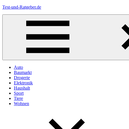
Zum
Test-und-Ratgeber.de
Inhalt
springen
Menü
Auto
Baumarkt
Drogerie
Elektronik
Haushalt
Sport
Tiere
Wohnen