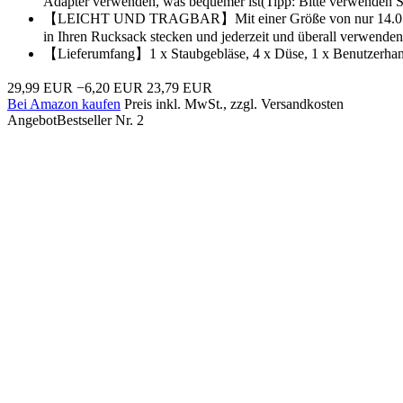
Adapter verwenden, was bequemer ist(Tipp: Bitte verwenden 
【LEICHT UND TRAGBAR】Mit einer Größe von nur 14.0 x 9.1 x 
in Ihren Rucksack stecken und jederzeit und überall verwenden
【Lieferumfang】1 x Staubgebläse, 4 x Düse, 1 x Benutzerhan
29,99 EUR
−6,20 EUR
23,79 EUR
Bei Amazon kaufen
Preis inkl. MwSt., zzgl. Versandkosten
Angebot
Bestseller Nr. 2