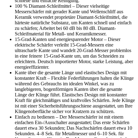
schnelle und einfache Reinigung.
100 % Diamant-Schleifmittel – Dieser vielseitige
Messerschärfer mit gerader Kante und Wellenschliff aus
Keramik verwendet proprietäre Diamant-Schleifmittel, die
härteste natürliche Substanz, um Kanten schnell und einfach
zu schärfen; Arbeitet bei 60 dB bis 80 dB. Diamant-
Schleifmaterial für Metall- und Keramikmesser.
15-Grad-Kanten und energiesparender Motor – Dieser
elektrische Schärfer verleiht 15-Grad-Messern eine
ultrascharfe Kante und wandelt 20-Grad-Messer problemlos
in eine feinere 15-Grad-Kante um, um das Schneiden zu
erleichtern. Deutsch importierter Motor, starke Leistung, aber
energieeffizienter.
Kante über die gesamte Länge und elastisches Design mit
konstanter Kraft – Flexible Federführungen halten die Klinge
während des Gebrauchs im idealen Winkel, was zu
langlebigeren, bogenförmigen Kanten über die gesamte
Länge der Klinge führt. Elastisches Design mit konstanter
Kraft für gleichmäßiges und kraftvolles Schärfen. Jede Klinge
ist mit einer Sicherheitsführungsschiene ausgestattet, um Ihre
Klingenoberfläche sicher vor Kratzern zu schützen.
Einfach zu bedienen – Der Messerschärfer ist mit einem
einfachen Ein-/Ausschalter ausgestattet; Das erste Schärfen
dauert etwa 30 Sekunden; Das Nachschärfen dauert etwa 10
Sekunden. 4–8 Sek. für Metallmesser und 6–10 Sek. für