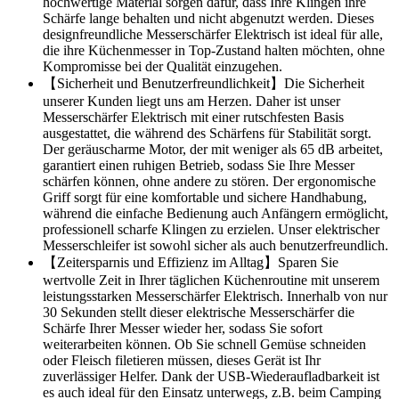
hochwertige Material sorgen dafür, dass Ihre Klingen ihre
Schärfe lange behalten und nicht abgenutzt werden. Dieses
designfreundliche Messerschärfer Elektrisch ist ideal für alle,
die ihre Küchenmesser in Top-Zustand halten möchten, ohne
Kompromisse bei der Qualität einzugehen.
【Sicherheit und Benutzerfreundlichkeit】Die Sicherheit
unserer Kunden liegt uns am Herzen. Daher ist unser
Messerschärfer Elektrisch mit einer rutschfesten Basis
ausgestattet, die während des Schärfens für Stabilität sorgt.
Der geräuscharme Motor, der mit weniger als 65 dB arbeitet,
garantiert einen ruhigen Betrieb, sodass Sie Ihre Messer
schärfen können, ohne andere zu stören. Der ergonomische
Griff sorgt für eine komfortable und sichere Handhabung,
während die einfache Bedienung auch Anfängern ermöglicht,
professionell scharfe Klingen zu erzielen. Unser elektrischer
Messerschleifer ist sowohl sicher als auch benutzerfreundlich.
【Zeitersparnis und Effizienz im Alltag】Sparen Sie
wertvolle Zeit in Ihrer täglichen Küchenroutine mit unserem
leistungsstarken Messerschärfer Elektrisch. Innerhalb von nur
30 Sekunden stellt dieser elektrische Messerschärfer die
Schärfe Ihrer Messer wieder her, sodass Sie sofort
weiterarbeiten können. Ob Sie schnell Gemüse schneiden
oder Fleisch filetieren müssen, dieses Gerät ist Ihr
zuverlässiger Helfer. Dank der USB-Wiederaufladbarkeit ist
es auch ideal für den Einsatz unterwegs, z.B. beim Camping