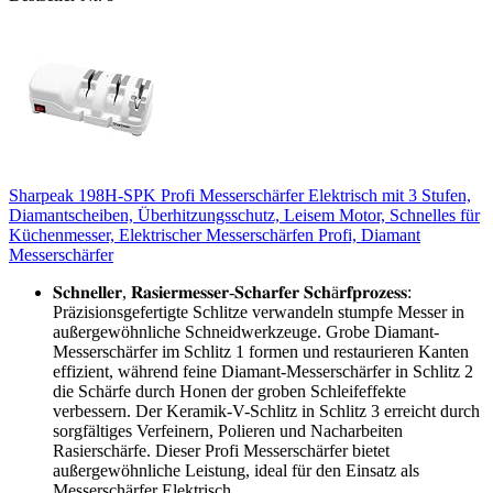
Sharpeak 198H-SPK Profi Messerschärfer Elektrisch mit 3 Stufen,
Diamantscheiben, Überhitzungsschutz, Leisem Motor, Schnelles für
Küchenmesser, Elektrischer Messerschärfen Profi, Diamant
Messerschärfer
𝐒𝐜𝐡𝐧𝐞𝐥𝐥𝐞𝐫, 𝐑𝐚𝐬𝐢𝐞𝐫𝐦𝐞𝐬𝐬𝐞𝐫-𝐒𝐜𝐡𝐚𝐫𝐟𝐞𝐫 𝐒𝐜𝐡ä𝐫𝐟𝐩𝐫𝐨𝐳𝐞𝐬𝐬:
Präzisionsgefertigte Schlitze verwandeln stumpfe Messer in
außergewöhnliche Schneidwerkzeuge. Grobe Diamant-
Messerschärfer im Schlitz 1 formen und restaurieren Kanten
effizient, während feine Diamant-Messerschärfer in Schlitz 2
die Schärfe durch Honen der groben Schleifeffekte
verbessern. Der Keramik-V-Schlitz in Schlitz 3 erreicht durch
sorgfältiges Verfeinern, Polieren und Nacharbeiten
Rasierschärfe. Dieser Profi Messerschärfer bietet
außergewöhnliche Leistung, ideal für den Einsatz als
Messerschärfer Elektrisch.