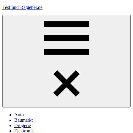
Zum
Test-und-Ratgeber.de
Inhalt
springen
Menü
Auto
Baumarkt
Drogerie
Elektronik