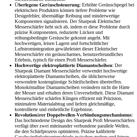
Ü𝐛𝐞𝐫𝐥𝐞𝐠𝐞𝐧𝐞 𝐆𝐞𝐫ä𝐮𝐬𝐜𝐡𝐬𝐭𝐞𝐮𝐞𝐫𝐮𝐧𝐠: Erhöhte Geräuschpegel bei
elektrischen Produkten können tiefere Probleme wie
Designfehler, übermäßige Reibung und minderwertige
Komponenten signalisieren. Der Sharpeak Elektrischer
Messerschärfer hebt sich ab, indem er diese Probleme durch
präzise Komponenten, reduzierte Lücken und
reibungsbedingte Geräusche gekonnt angeht. Mit
hochwertigen, leisen Lagern und fortschrittlicher
Luftstromintegration gewährleistet dieser Elektrischer
Messerschärfer ein geräuscharmes, benutzerfreundliches
Erlebnis, typisch für einen Profi Messerschärfer.
𝐇𝐨𝐜𝐡𝐰𝐞𝐫𝐭𝐢𝐠𝐞 𝐞𝐥𝐞𝐤𝐭𝐫𝐨𝐩𝐥𝐚𝐭𝐭𝐢𝐞𝐫𝐭𝐞 𝐃𝐢𝐚𝐦𝐚𝐧𝐭𝐬𝐜𝐡𝐞𝐢𝐛𝐞𝐧: Der
Sharpeak Diamant Messerschärfer verwendet hochwertige
elektroplattierte Diamantscheiben, die üblicherweise
verwendete kostengünstige Schleifscheiben übertreffen.
Monokristalline Diamantscheiben verändern nicht die Härte
der Messer und erhalten deren Unversehrtheit. Diese Diamant
Messerschärfer schärfen Klingen effizient mit Präzision,
minimalem Materialabtrag und liefern gleichmäßige,
kontrollierte und einheitliche Ergebnisse.
𝐑𝐞𝐯𝐨𝐥𝐮𝐭𝐢𝐨𝐧ä𝐫𝐞𝐫 𝐃𝐨𝐩𝐩𝐞𝐥𝐰𝐞𝐥𝐥𝐞𝐧-𝐕𝐞𝐫𝐛𝐢𝐧𝐝𝐮𝐧𝐠𝐬𝐦𝐞𝐜𝐡𝐚𝐧𝐢𝐬𝐦𝐮𝐬:
Das hochmoderne Design des Sharpeak Profi Messerschärfers
verfügt über zwei miteinander verbundene parallele Wellen,
die den Schärfprozess optimieren. Präzise kalibrierte
Geschwindigkeitsunterschiede zwischen groben und feinen