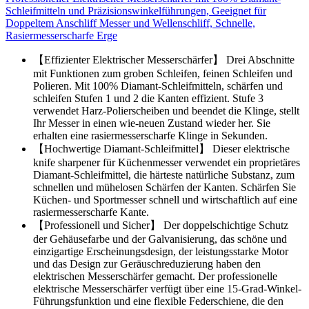
Schleifmitteln und Präzisionswinkelführungen, Geeignet für
Doppeltem Anschliff Messer und Wellenschliff, Schnelle,
Rasiermesserscharfe Erge
【Effizienter Elektrischer Messerschärfer】 Drei Abschnitte
mit Funktionen zum groben Schleifen, feinen Schleifen und
Polieren. Mit 100% Diamant-Schleifmitteln, schärfen und
schleifen Stufen 1 und 2 die Kanten effizient. Stufe 3
verwendet Harz-Polierscheiben und beendet die Klinge, stellt
Ihr Messer in einen wie-neuen Zustand wieder her. Sie
erhalten eine rasiermesserscharfe Klinge in Sekunden.
【Hochwertige Diamant-Schleifmittel】 Dieser elektrische
knife sharpener für Küchenmesser verwendet ein proprietäres
Diamant-Schleifmittel, die härteste natürliche Substanz, zum
schnellen und mühelosen Schärfen der Kanten. Schärfen Sie
Küchen- und Sportmesser schnell und wirtschaftlich auf eine
rasiermesserscharfe Kante.
【Professionell und Sicher】 Der doppelschichtige Schutz
der Gehäusefarbe und der Galvanisierung, das schöne und
einzigartige Erscheinungsdesign, der leistungsstarke Motor
und das Design zur Geräuschreduzierung haben den
elektrischen Messerschärfer gemacht. Der professionelle
elektrische Messerschärfer verfügt über eine 15-Grad-Winkel-
Führungsfunktion und eine flexible Federschiene, die den