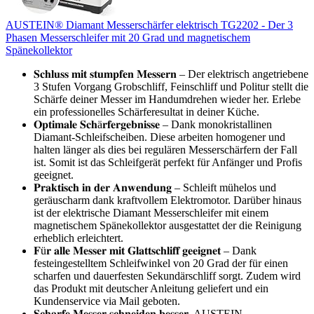
AUSTEIN® Diamant Messerschärfer elektrisch TG2202 - Der 3
Phasen Messerschleifer mit 20 Grad und magnetischem
Spänekollektor
𝐒𝐜𝐡𝐥𝐮𝐬𝐬 𝐦𝐢𝐭 𝐬𝐭𝐮𝐦𝐩𝐟𝐞𝐧 𝐌𝐞𝐬𝐬𝐞𝐫𝐧 – Der elektrisch angetriebene
3 Stufen Vorgang Grobschliff, Feinschliff und Politur stellt die
Schärfe deiner Messer im Handumdrehen wieder her. Erlebe
ein professionelles Schärferesultat in deiner Küche.
𝐎𝐩𝐭𝐢𝐦𝐚𝐥𝐞 𝐒𝐜𝐡ä𝐫𝐟𝐞𝐫𝐠𝐞𝐛𝐧𝐢𝐬𝐬𝐞 – Dank monokristallinen
Diamant-Schleifscheiben. Diese arbeiten homogener und
halten länger als dies bei regulären Messerschärfern der Fall
ist. Somit ist das Schleifgerät perfekt für Anfänger und Profis
geeignet.
𝐏𝐫𝐚𝐤𝐭𝐢𝐬𝐜𝐡 𝐢𝐧 𝐝𝐞𝐫 𝐀𝐧𝐰𝐞𝐧𝐝𝐮𝐧𝐠 – Schleift mühelos und
geräuscharm dank kraftvollem Elektromotor. Darüber hinaus
ist der elektrische Diamant Messerschleifer mit einem
magnetischem Spänekollektor ausgestattet der die Reinigung
erheblich erleichtert.
𝐅ü𝐫 𝐚𝐥𝐥𝐞 𝐌𝐞𝐬𝐬𝐞𝐫 𝐦𝐢𝐭 𝐆𝐥𝐚𝐭𝐭𝐬𝐜𝐡𝐥𝐢𝐟𝐟 𝐠𝐞𝐞𝐢𝐠𝐧𝐞𝐭 – Dank
festeingestelltem Schleifwinkel von 20 Grad der für einen
scharfen und dauerfesten Sekundärschliff sorgt. Zudem wird
das Produkt mit deutscher Anleitung geliefert und ein
Kundenservice via Mail geboten.
𝐒𝐜𝐡𝐚𝐫𝐟𝐞 𝐌𝐞𝐬𝐬𝐞𝐫 𝐬𝐜𝐡𝐧𝐞𝐢𝐝𝐞𝐧 𝐛𝐞𝐬𝐬𝐞𝐫. AUSTEIN