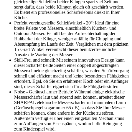
gleichzeitige Schleifen beider Klingen spart viel Zeit und
sorgt dafür, dass beide Klingen gleich oft geschärft werden.
Es bietet ein professionelles Schärferlebnis direkt in Ihrer
Küche.
Perfekt voreingestellte Schleifwinkel - 20°: Ideal für eine
breite Palette von Messern, einschließlich Küchen- und
Outdoor-Messer. Es hilft bei der Aufrechterhaltung der
Haltbarkeit der Klinge, weniger anfällig für Chipping und
Abstumpfung im Laufe der Zeit. Verglichen mit dem präzisen
15-Grad-Winkel vereinfacht dieser benutzerfreundliche
Ansatz die Wartung der Messer.
Skill-Frei und schnell: Mit seinem innovativen Design kann
dieser Schärfer beide Seiten einer doppelt abgeschrägten
Messerschneide gleichzeitig schärfen, was den Schärfvorgang
schnell und effizient macht und keine besonderen Fähigkeiten
erfordert. Egal, ob Sie ein erfahrener Koch oder ein Anfänger
sind, dieser Schärfer eignet sich für alle Fähigkeitsstufen.
Noise - Geräuscharmer Betrieb: Während einige elektrische
Messerschärfer laut und störend sein können, arbeitet dieser
SHARPAL elektrische Messerschärfer mit minimalem Lärm
(Geräuschpegel sogar unter 65 dB), so dass Sie Ihre Messer
schärfen können, ohne andere in der Küche zu stören.
Außerdem verfügt er über einen eingebauten Mechanismus
zum Auffangen von Eisenspänen, wodurch die Reinigung
zum Kinderspiel wird.