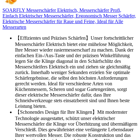
SOARFLY Messerschärfer Elektrisch, Messerschärfer Profi,
Einfach Elektrischer Messerschärfer, Ergonomisch Messer Schärfer,
Elektrische Messerschärfer für Raue und Feine, Ideal für Alle
Messerarten
【Effizientes und Präzises Schärfen】Unser fortschrittlicher
Messerschärfer Elektrisch bietet eine mühelose Möglichkeit,
Ihre Messer wieder rasiermesserscharf zu machen. Dank der
einfachen Ein-/Aus-Taste und der präzisen Winkelführung
legen Sie die Klinge diagonal in den Schärfschlitz des
Messerschleifers Elektrisch ein und ziehen sie gleichmäßig
zurück. Innerhalb weniger Sekunden erzielen Sie optimale
Schärfergebnisse, die selbst den höchsten Anforderungen
gerecht werden. Ideal für verschiedene Arten von
Küchenmessern, Scheren und sogar Gartengeräten, sorgt
dieser elektrische Messerschärfer dafür, dass Ihre
Schneidwerkzeuge stets einsatzbereit sind und Ihnen beste
Leistung bieten.
【Schonendes Design für Ihre Klingen】Mit modernster
Technologie ausgestattet, schützt unser elektrischer
Messerschärfer die Klinge vor Überhitzung und übermäßigem
Verschleiß. Dies gewährleistet eine verlängerte Lebensdauer
Ihrer wertvollen Messer. Die robuste Konstruktion und das