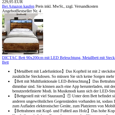
229,95 EUR
Bei Amazon kaufen
Preis inkl. MwSt., zzgl. Versandkosten
Angebot
Bestseller Nr. 4
DICTAC Bett 90x200cm mit LED Beleuchtung, Metallbett mit Steckdo
Bett
【Metallbett mit Ladefunktion】Das Kopfteil ist mit 2 steckdo
zusätzliche Steckdosen. So müssen Sie sich keine Sorgen mehr
【Bett mit Multifunktionale LED-Beleuchtung】Das Bettrahmen m
dimmbar sind. Sie können auch eine App herunterladen, mit de
benutzerdefinierte Modi. In Musikmodi kann sich der LED-Str
【Bettgestell mit viel Stauraum】① Unter dem Bett befindet s
anderen ungewöhnlichen Gegenständen vorhanden ist, sodass Ih
zum Aufladen elektronischer Geräte, zum Platzieren von Mobil
【Bettrahmen mit Kopf- und Fußteil aus Holz】Das hohe Kopf- un