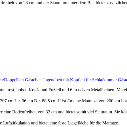
freiheit von 28 cm und der Stauraum unter dem Bett bietet zusätzlichen
ett/Doppelbett Gästebett Jugendbett mit Kopfteil für Schlafzimmer Gä
tenrost, hohen Kopf- und Fußteil und 6 massiven Metallbeinen. Mit einer
207 cm L × 96 cm B × 88,5 cm H ist für eine Matratze von 200 cm L ×
 eine Bodenfreiheit von 32 cm und bietet somit viel Stauraum. Sie k
 Luftzirkulation und bietet eine feste Liegefläche für die Matratze.