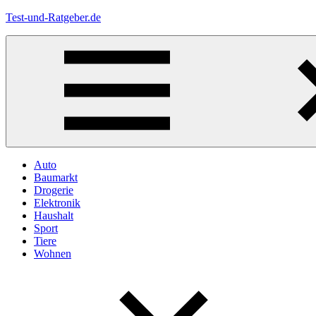
Zum
Test-und-Ratgeber.de
Inhalt
springen
Menü
Auto
Baumarkt
Drogerie
Elektronik
Haushalt
Sport
Tiere
Wohnen