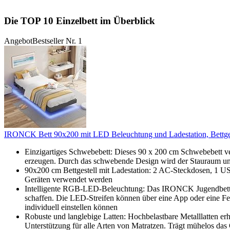
Die TOP 10 Einzelbett im Überblick
Angebot
Bestseller Nr. 1
IRONCK Bett 90x200 mit LED Beleuchtung und Ladestation, Bettgeste
Einzigartiges Schwebebett: Dieses 90 x 200 cm Schwebebett verf
erzeugen. Durch das schwebende Design wird der Stauraum unte
90x200 cm Bettgestell mit Ladestation: 2 AC-Steckdosen, 1 U
Geräten verwendet werden
Intelligente RGB-LED-Beleuchtung: Das IRONCK Jugendbett ist
schaffen. Die LED-Streifen können über eine App oder eine Fern
individuell einstellen können
Robuste und langlebige Latten: Hochbelastbare Metalllatten er
Unterstützung für alle Arten von Matratzen. Trägt mühelos das