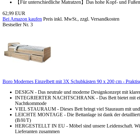
【Für unterschiedliche Matratzen】Das hohe Kopf- und Fußende de
62,99 EUR
Bei Amazon kaufen
Preis inkl. MwSt., zzgl. Versandkosten
Bestseller Nr. 3
Boro Modernes Einzelbett mit 3X Schubkästen 90 x 200 cm - Prakti
DESIGN - Das neutrale und moderne Designkonzept mit klaren 
INTEGRIERTER NACHTSCHRANK - Das Bett bietet mit einer Lie
Nachtkommode
VIEL STAURAUM - Dieses Bett bringt viel Stauraum mit und s
LEICHTE MONTAGE - Die Bettanlage ist dank der detaillierten 
(B/H/T)
HERGESTELLT IN EU - Möbel sind unsere Leidenschaft. Wir ste
Lieferanten zusammen