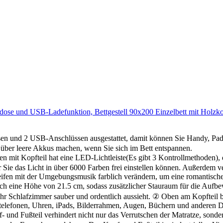
se und USB-Ladefunktion, Bettgestell 90x200 Einzelbett mit Holzkop
sen und 2 USB-Anschlüssen ausgestattet, damit können Sie Handy, Pad
 über leere Akkus machen, wenn Sie sich im Bett entspannen.
it Kopfteil hat eine LED-Lichtleiste(Es gibt 3 Kontrollmethoden), d
r Sie das Licht in über 6000 Farben frei einstellen können. Außerdem
eifen mit der Umgebungsmusik farblich verändern, um eine romantisch
ich eine Höhe von 21.5 cm, sodass zusätzlicher Stauraum für die Au
r Schlafzimmer sauber und ordentlich aussieht. ② Oben am Kopfteil be
telefonen, Uhren, iPads, Bilderrahmen, Augen, Büchern und anderen D
d Fußteil verhindert nicht nur das Verrutschen der Matratze, sonder