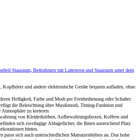
fteil Stauraum, Bettrahmen mit Lattenrost und Stauraum unter dem
, Kopfhörer und andere elektronische Geräte bequem aufladen, ohne
eren Helligkeit, Farbe und Modi per Fernbedienung oder Schalter
 verfügt die Beleuchtung über Musikmodi, Timing-Funktion und
e Atmosphäre zu kreieren
fbewahrung von Kleiderkörben, Aufbewahrungsboxen, Koffern und
finden sich zweilagige Ablagefächer, die Ihnen ausreichend Platz
ekorationen bieten.
n passt sich auch unterschiedlichen Matratzenhöhen an. Das hohe