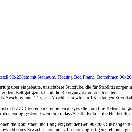
ll 90x200cm mit Stauraum, Floating Bed Frame, Bettrahmen 90x200cm,
ügt über eingebaute, unsichtbare Stützfüße, die für Stabilität sorgen
r dem Bett gut genutzt und die Reinigung darunter erleichtert
SB-Anschluss und 1 Typ-C-Anschluss sowie ein 1,5 m langen Stromkabe
 mit LED-Streifen an drei Seiten ausgestattet, um Ihre Beleuchtungsb
bedienung gesteuert werden, so dass Sie die Farben, die Helligkeit, di
höhen die Robustheit und Langlebigkeit der Bett 90x200. Sie hängen ni
 Gewicht eines Erwachsenen und ist für den langfristigen Gebrauch gee