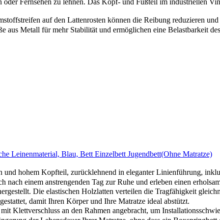
 oder Fernsehen zu lehnen. Das Kopf- und Fußteil im industriellen Vin
streifen auf den Lattenrosten können die Reibung reduzieren und d
ße aus Metall für mehr Stabilität und ermöglichen eine Belastbarkeit d
e Leinenmaterial, Blau, Bett Einzelbett Jugendbett(Ohne Matratze)
nd hohem Kopfteil, zurücklehnend in eleganter Linienführung, inklusi
ch nach einem anstrengenden Tag zur Ruhe und erleben einen erholsam
stellt. Die elastischen Holzlatten verteilen die Tragfähigkeit gleichm
stattet, damit Ihren Körper und Ihre Matratze ideal abstützt.
 Klettverschluss an den Rahmen angebracht, um Installationsschwieri