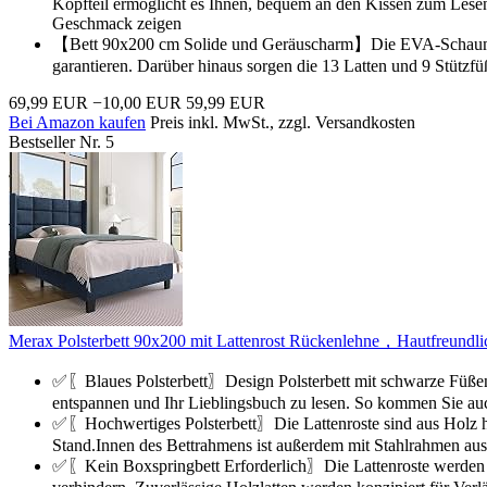
Kopfteil ermöglicht es Ihnen, bequem an den Kissen zum Lesen
Geschmack zeigen
【Bett 90x200 cm Solide und Geräuscharm】Die EVA-Schaumstoff
garantieren. Darüber hinaus sorgen die 13 Latten und 9 Stützfü
69,99 EUR
−10,00 EUR
59,99 EUR
Bei Amazon kaufen
Preis inkl. MwSt., zzgl. Versandkosten
Bestseller Nr. 5
Merax Polsterbett 90x200 mit Lattenrost Rückenlehne，Hautfreundlich
✅〖Blaues Polsterbett〗Design Polsterbett mit schwarze Füßen u
entspannen und Ihr Lieblingsbuch zu lesen. So kommen Sie au
✅〖Hochwertiges Polsterbett〗Die Lattenroste sind aus Holz herge
Stand.Innen des Bettrahmens ist außerdem mit Stahlrahmen ausge
✅〖Kein Boxspringbett Erforderlich〗Die Lattenroste werden mit