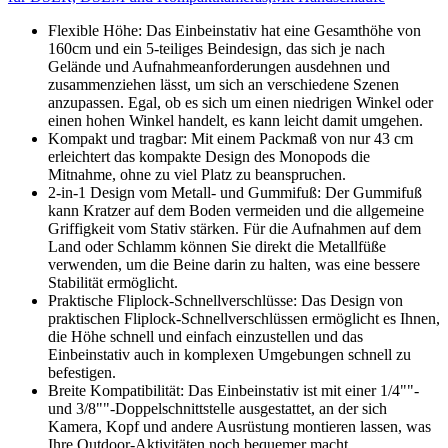
Flexible Höhe: Das Einbeinstativ hat eine Gesamthöhe von
160cm und ein 5-teiliges Beindesign, das sich je nach
Gelände und Aufnahmeanforderungen ausdehnen und
zusammenziehen lässt, um sich an verschiedene Szenen
anzupassen. Egal, ob es sich um einen niedrigen Winkel oder
einen hohen Winkel handelt, es kann leicht damit umgehen.
Kompakt und tragbar: Mit einem Packmaß von nur 43 cm
erleichtert das kompakte Design des Monopods die
Mitnahme, ohne zu viel Platz zu beanspruchen.
2-in-1 Design vom Metall- und Gummifuß: Der Gummifuß
kann Kratzer auf dem Boden vermeiden und die allgemeine
Griffigkeit vom Stativ stärken. Für die Aufnahmen auf dem
Land oder Schlamm können Sie direkt die Metallfüße
verwenden, um die Beine darin zu halten, was eine bessere
Stabilität ermöglicht.
Praktische Fliplock-Schnellverschlüsse: Das Design von
praktischen Fliplock-Schnellverschlüssen ermöglicht es Ihnen,
die Höhe schnell und einfach einzustellen und das
Einbeinstativ auch in komplexen Umgebungen schnell zu
befestigen.
Breite Kompatibilität: Das Einbeinstativ ist mit einer 1/4""-
und 3/8""-Doppelschnittstelle ausgestattet, an der sich
Kamera, Kopf und andere Ausrüstung montieren lassen, was
Ihre Outdoor-Aktivitäten noch bequemer macht.