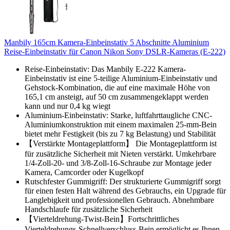
Manbily 165cm Kamera-Einbeinstativ 5 Abschnitte Aluminium
Reise-Einbeinstativ für Canon Nikon Sony DSLR-Kameras (E-222)
Reise-Einbeinstativ: Das Manbily E-222 Kamera-
Einbeinstativ ist eine 5-teilige Aluminium-Einbeinstativ und
Gehstock-Kombination, die auf eine maximale Höhe von
165,1 cm ansteigt, auf 50 cm zusammengeklappt werden
kann und nur 0,4 kg wiegt
Aluminium-Einbeinstativ: Starke, luftfahrttaugliche CNC-
Aluminiumkonstruktion mit einem maximalen 25-mm-Bein
bietet mehr Festigkeit (bis zu 7 kg Belastung) und Stabilität
【Verstärkte Montageplattform】 Die Montageplattform ist
für zusätzliche Sicherheit mit Nieten verstärkt. Umkehrbare
1/4-Zoll-20- und 3/8-Zoll-16-Schraube zur Montage jeder
Kamera, Camcorder oder Kugelkopf
Rutschfester Gummigriff: Der strukturierte Gummigriff sorgt
für einen festen Halt während des Gebrauchs, ein Upgrade für
Langlebigkeit und professionellen Gebrauch. Abnehmbare
Handschlaufe für zusätzliche Sicherheit
【Vierteldrehung-Twist-Bein】Fortschrittliches
Vierteldrehungs-Schnellverschluss-Bein ermöglicht es Ihnen,