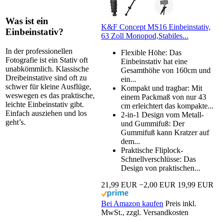
Was ist ein
K&F Concept MS16 Einbeinstativ,
Einbeinstativ?
63 Zoll Monopod,Stabiles...
In der professionellen
Flexible Höhe: Das
Fotografie ist ein Stativ oft
Einbeinstativ hat eine
unabkömmlich. Klassische
Gesamthöhe von 160cm und
Dreibeinstative sind oft zu
ein...
schwer für kleine Ausflüge,
Kompakt und tragbar: Mit
weswegen es das praktische,
einem Packmaß von nur 43
leichte Einbeinstativ gibt.
cm erleichtert das kompakte...
Einfach ausziehen und los
2-in-1 Design vom Metall-
geht’s.
und Gummifuß: Der
Gummifuß kann Kratzer auf
dem...
Praktische Fliplock-
Schnellverschlüsse: Das
Design von praktischen...
21,99 EUR
−2,00 EUR
19,99 EUR
Bei Amazon kaufen
Preis inkl.
MwSt., zzgl. Versandkosten