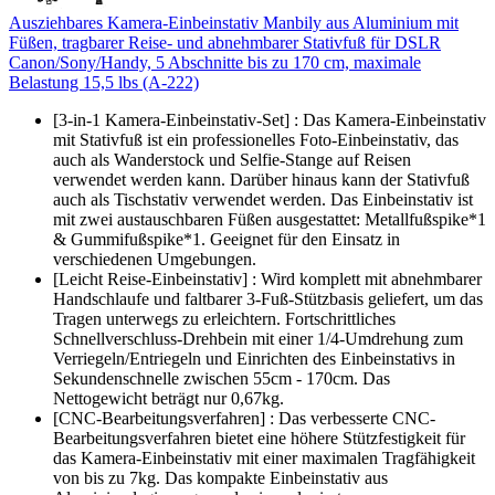
Ausziehbares Kamera-Einbeinstativ Manbily aus Aluminium mit
Füßen, tragbarer Reise- und abnehmbarer Stativfuß für DSLR
Canon/Sony/Handy, 5 Abschnitte bis zu 170 cm, maximale
Belastung 15,5 lbs (A-222)
[3-in-1 Kamera-Einbeinstativ-Set] : Das Kamera-Einbeinstativ
mit Stativfuß ist ein professionelles Foto-Einbeinstativ, das
auch als Wanderstock und Selfie-Stange auf Reisen
verwendet werden kann. Darüber hinaus kann der Stativfuß
auch als Tischstativ verwendet werden. Das Einbeinstativ ist
mit zwei austauschbaren Füßen ausgestattet: Metallfußspike*1
& Gummifußspike*1. Geeignet für den Einsatz in
verschiedenen Umgebungen.
[Leicht Reise-Einbeinstativ] : Wird komplett mit abnehmbarer
Handschlaufe und faltbarer 3-Fuß-Stützbasis geliefert, um das
Tragen unterwegs zu erleichtern. Fortschrittliches
Schnellverschluss-Drehbein mit einer 1/4-Umdrehung zum
Verriegeln/Entriegeln und Einrichten des Einbeinstativs in
Sekundenschnelle zwischen 55cm - 170cm. Das
Nettogewicht beträgt nur 0,67kg.
[CNC-Bearbeitungsverfahren] : Das verbesserte CNC-
Bearbeitungsverfahren bietet eine höhere Stützfestigkeit für
das Kamera-Einbeinstativ mit einer maximalen Tragfähigkeit
von bis zu 7kg. Das kompakte Einbeinstativ aus