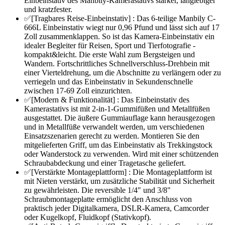
Einbeinstativ des Manbily-Kamerastativs stärker, langlebiger
und kratzfester.
✅[Tragbares Reise-Einbeinstativ] : Das 6-teilige Manbily C-
666L Einbeinstativ wiegt nur 0,96 Pfund und lässt sich auf 17
Zoll zusammenklappen. So ist das Kamera-Einbeinstativ ein
idealer Begleiter für Reisen, Sport und Tierfotografie -
kompakt&leicht. Die erste Wahl zum Bergsteigen und
Wandern. Fortschrittliches Schnellverschluss-Drehbein mit
einer Vierteldrehung, um die Abschnitte zu verlängern oder zu
verriegeln und das Einbeinstativ in Sekundenschnelle
zwischen 17-69 Zoll einzurichten.
✅[Modern & Funktionalität] : Das Einbeinstativ des
Kamerastativs ist mit 2-in-1-Gummifüßen und Metallfüßen
ausgestattet. Die äußere Gummiauflage kann herausgezogen
und in Metallfüße verwandelt werden, um verschiedenen
Einsatzszenarien gerecht zu werden. Montieren Sie den
mitgelieferten Griff, um das Einbeinstativ als Trekkingstock
oder Wanderstock zu verwenden. Wird mit einer schützenden
Schraubabdeckung und einer Tragetasche geliefert.
✅[Verstärkte Montageplattform] : Die Montageplattform ist
mit Nieten verstärkt, um zusätzliche Stabilität und Sicherheit
zu gewährleisten. Die reversible 1/4" und 3/8"
Schraubmontageplatte ermöglicht den Anschluss von
praktisch jeder Digitalkamera, DSLR-Kamera, Camcorder
oder Kugelkopf, Fluidkopf (Stativkopf).