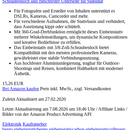
Schraubenloch und rutschfester Unterseite für Stabilität
Für Fotografen und Ersteller von Inhalten unterstützt es
DSLRs, Kameras, Camcorder und mehr.
Für verschiedene Aufnahmen, die Stativbasis und verhindert,
dass Ausrüstung kippt oder schüttelt.
Mit 360-Grad-Drehfunktion ermöglicht dieses Einbeinstativ
mehrere Winkeleinstellungen, um dynamische Kompositionen
und kreative Bedürfnisse zu erfüllen.
Das Einbeinstativ mit 3/8-Zoll-Schraubenloch bietet
Kompatibilität mit den meisten professionellen Kameras,
gewährleistet eine stabile Verbindungsnutzung.
Aus hochfester Aluminiumlegierung, tragbar für Outdoor-
Shootings und Reisen, kombiniert Haltbarkeit mit moderner
Ästhetik.
15,26 EUR
Bei Amazon kaufen
Preis inkl. MwSt., zzgl. Versandkosten
Zuletzt Aktualisiert am 27.02.2020
Letzte Aktualisierung am 7.08.2026 um 18:46 Uhr / Affiliate Links /
Bilder von der Amazon Product Advertising API
Elektronik
Kaufratgeber
benro einbeinstativ
bestes einbeinstativ
carbon einbeinstativ
cullmann