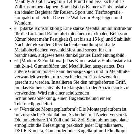
Manbily A-666L wiegt nur 1,4 Pfund und lässt sich auf 17
Zoll zusammenklappen. Somit ist das Kamera-Einbeinstativ
ein idealer Begleiter für Reisen, Sport und Tierfotografie -
kompakt und leicht. Die erste Wahl zum Bergsteigen und
Wandern.
✅ [Starke Konstruktion]: Eine starke Metallaluminiumstruktur
für die Luft- und Raumfahrt mit einem maximalen Bein von
32mm bietet mehr Festigkeit (Last bis zu 15 kg) und Stabilität.
Nach der eloxierten Oberflächenbehandlung sind alle
Metalloberflächen verschleißfest und sorgen für ein
brandneues, aufgewertetes dunkelgraues Erscheinungsbild.
✅ [Modern & Funktional]: Das Kamerastativ-Einbeinstativ ist
mit 2-in-1 Gummifüßen und Metallfüßen ausgestattet. Das
äußere Gummipolster kann herausgezogen und in Metallfüße
verwandelt werden, um verschiedenen Einsatzszenarien
gerecht zu werden. Installieren Sie den mitgelieferten Griff,
um das Einbeinstativ als Trekkingstock oder Spazierstock zu
verwenden. Wird mit einer schützenden
Schraubenabdeckung, einer Tragetasche und einem
Telefonclip geliefert.
✅ [Verstärkte Montageplattform]: Die Montageplattform ist
für zusätzliche Stabilität und Sicherheit mit Nieten verstärkt.
Die umkehrbare 1/4 Zoll und 3/8 Zoll Schraubmontageplatte
ermöglicht die Befestigung praktisch jeder Digitalkamera,
DSLR Kamera, Camcorder oder Kugelkopf und Fluidkopf.