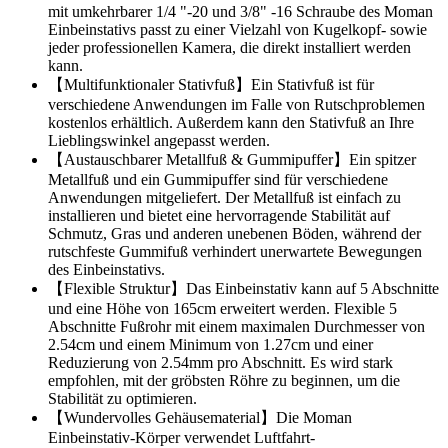
mit umkehrbarer 1/4 "-20 und 3/8" -16 Schraube des Moman
Einbeinstativs passt zu einer Vielzahl von Kugelkopf- sowie
jeder professionellen Kamera, die direkt installiert werden
kann.
【Multifunktionaler Stativfuß】Ein Stativfuß ist für
verschiedene Anwendungen im Falle von Rutschproblemen
kostenlos erhältlich. Außerdem kann den Stativfuß an Ihre
Lieblingswinkel angepasst werden.
【Austauschbarer Metallfuß & Gummipuffer】Ein spitzer
Metallfuß und ein Gummipuffer sind für verschiedene
Anwendungen mitgeliefert. Der Metallfuß ist einfach zu
installieren und bietet eine hervorragende Stabilität auf
Schmutz, Gras und anderen unebenen Böden, während der
rutschfeste Gummifuß verhindert unerwartete Bewegungen
des Einbeinstativs.
【Flexible Struktur】Das Einbeinstativ kann auf 5 Abschnitte
und eine Höhe von 165cm erweitert werden. Flexible 5
Abschnitte Fußrohr mit einem maximalen Durchmesser von
2.54cm und einem Minimum von 1.27cm und einer
Reduzierung von 2.54mm pro Abschnitt. Es wird stark
empfohlen, mit der gröbsten Röhre zu beginnen, um die
Stabilität zu optimieren.
【Wundervolles Gehäusematerial】Die Moman
Einbeinstativ-Körper verwendet Luftfahrt-