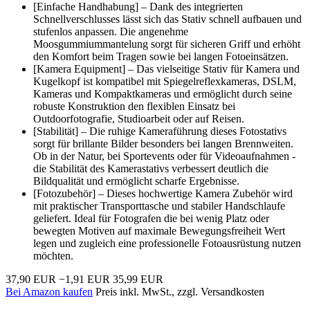
[Einfache Handhabung] – Dank des integrierten
Schnellverschlusses lässt sich das Stativ schnell aufbauen und
stufenlos anpassen. Die angenehme
Moosgummiummantelung sorgt für sicheren Griff und erhöht
den Komfort beim Tragen sowie bei langen Fotoeinsätzen.
[Kamera Equipment] – Das vielseitige Stativ für Kamera und
Kugelkopf ist kompatibel mit Spiegelreflexkameras, DSLM,
Kameras und Kompaktkameras und ermöglicht durch seine
robuste Konstruktion den flexiblen Einsatz bei
Outdoorfotografie, Studioarbeit oder auf Reisen.
[Stabilität] – Die ruhige Kameraführung dieses Fotostativs
sorgt für brillante Bilder besonders bei langen Brennweiten.
Ob in der Natur, bei Sportevents oder für Videoaufnahmen -
die Stabilität des Kamerastativs verbessert deutlich die
Bildqualität und ermöglicht scharfe Ergebnisse.
[Fotozubehör] – Dieses hochwertige Kamera Zubehör wird
mit praktischer Transporttasche und stabiler Handschlaufe
geliefert. Ideal für Fotografen die bei wenig Platz oder
bewegten Motiven auf maximale Bewegungsfreiheit Wert
legen und zugleich eine professionelle Fotoausrüstung nutzen
möchten.
37,90 EUR
−1,91 EUR
35,99 EUR
Bei Amazon kaufen
Preis inkl. MwSt., zzgl. Versandkosten