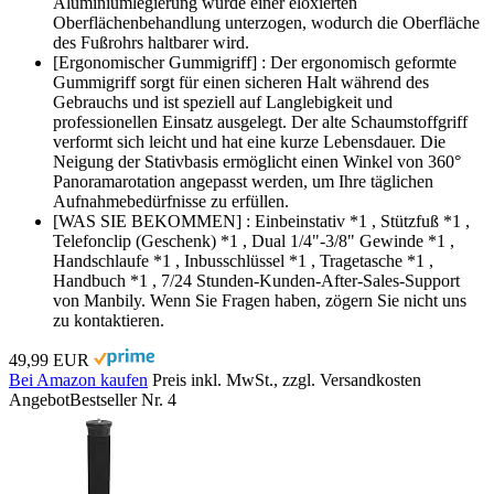
Aluminiumlegierung wurde einer eloxierten
Oberflächenbehandlung unterzogen, wodurch die Oberfläche
des Fußrohrs haltbarer wird.
[Ergonomischer Gummigriff] : Der ergonomisch geformte
Gummigriff sorgt für einen sicheren Halt während des
Gebrauchs und ist speziell auf Langlebigkeit und
professionellen Einsatz ausgelegt. Der alte Schaumstoffgriff
verformt sich leicht und hat eine kurze Lebensdauer. Die
Neigung der Stativbasis ermöglicht einen Winkel von 360°
Panoramarotation angepasst werden, um Ihre täglichen
Aufnahmebedürfnisse zu erfüllen.
[WAS SIE BEKOMMEN] : Einbeinstativ *1 , Stützfuß *1 ,
Telefonclip (Geschenk) *1 , Dual 1/4"-3/8" Gewinde *1 ,
Handschlaufe *1 , Inbusschlüssel *1 , Tragetasche *1 ,
Handbuch *1 , 7/24 Stunden-Kunden-After-Sales-Support
von Manbily. Wenn Sie Fragen haben, zögern Sie nicht uns
zu kontaktieren.
49,99 EUR
Bei Amazon kaufen
Preis inkl. MwSt., zzgl. Versandkosten
Angebot
Bestseller Nr. 4