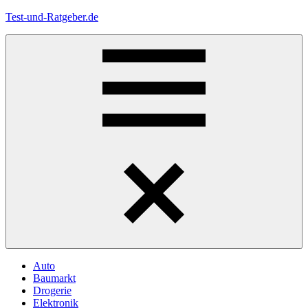
Zum
Test-und-Ratgeber.de
Inhalt
springen
Menü
Auto
Baumarkt
Drogerie
Elektronik