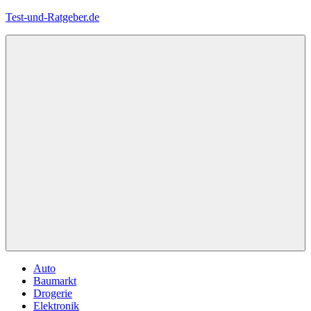
Zum
Test-und-Ratgeber.de
Inhalt
springen
Menü
Auto
Baumarkt
Drogerie
Elektronik