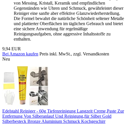
von Messing, Kristall, Keramik und empfindlichen
Gegenständen wie Uhren und Schmuck, gewährleistet dieser
Reiniger eine sanfte aber effektive Glanzwiederherstellung.
Die Formel bewahrt die natürliche Schönheit seltener Metalle
und plattierter Oberflächen im täglichen Gebrauch und bietet
eine sichere Anwendung für regelmäßige
Reinigungsaufgaben, ohne aggressive Inhaltsstoffe zu
enthalten.
9,94 EUR
Bei Amazon kaufen
Preis inkl. MwSt., zzgl. Versandkosten
Neu
Edelstahl Reiniger - 60g Tiefenreinigung Langzeit Creme,Paste Zur
Entfernung Von Silberanlauf Und Reinigung,für Silber Gold
Silberbesteck Bronze Aluminium Schmuck Kochgeschirr