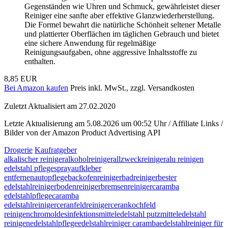
Gegenständen wie Uhren und Schmuck, gewährleistet dieser
Reiniger eine sanfte aber effektive Glanzwiederherstellung.
Die Formel bewahrt die natürliche Schönheit seltener Metalle
und plattierter Oberflächen im täglichen Gebrauch und bietet
eine sichere Anwendung für regelmäßige
Reinigungsaufgaben, ohne aggressive Inhaltsstoffe zu
enthalten.
8,85 EUR
Bei Amazon kaufen
Preis inkl. MwSt., zzgl. Versandkosten
Zuletzt Aktualisiert am 27.02.2020
Letzte Aktualisierung am 5.08.2026 um 00:52 Uhr / Affiliate Links /
Bilder von der Amazon Product Advertising API
Drogerie
Kaufratgeber
alkalischer reiniger
alkoholreiniger
allzweckreiniger
alu reinigen
edelstahl pflegespray
aufkleber
entfernen
autopflege
backofenreiniger
badreiniger
bester
edelstahlreiniger
bodenreiniger
bremsenreiniger
caramba
edelstahlpflege
caramba
edelstahlreiniger
ceranfeldreiniger
cerankochfeld
reinigen
chromol
desinfektionsmittel
edelstahl putzmittel
edelstahl
reinigen
edelstahlpflege
edelstahlreiniger caramba
edelstahlreiniger für