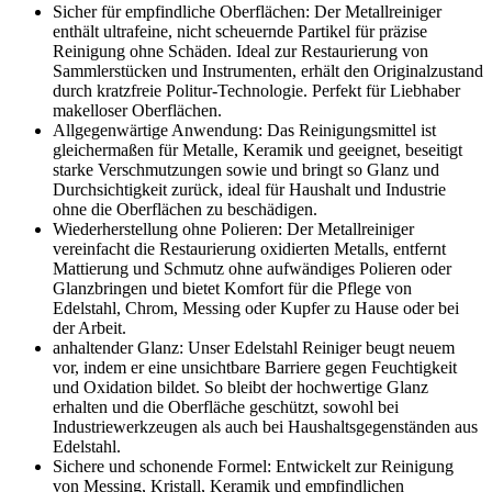
Sicher für empfindliche Oberflächen: Der Metallreiniger
enthält ultrafeine, nicht scheuernde Partikel für präzise
Reinigung ohne Schäden. Ideal zur Restaurierung von
Sammlerstücken und Instrumenten, erhält den Originalzustand
durch kratzfreie Politur-Technologie. Perfekt für Liebhaber
makelloser Oberflächen.
Allgegenwärtige Anwendung: Das Reinigungsmittel ist
gleichermaßen für Metalle, Keramik und geeignet, beseitigt
starke Verschmutzungen sowie und bringt so Glanz und
Durchsichtigkeit zurück, ideal für Haushalt und Industrie
ohne die Oberflächen zu beschädigen.
Wiederherstellung ohne Polieren: Der Metallreiniger
vereinfacht die Restaurierung oxidierten Metalls, entfernt
Mattierung und Schmutz ohne aufwändiges Polieren oder
Glanzbringen und bietet Komfort für die Pflege von
Edelstahl, Chrom, Messing oder Kupfer zu Hause oder bei
der Arbeit.
anhaltender Glanz: Unser Edelstahl Reiniger beugt neuem
vor, indem er eine unsichtbare Barriere gegen Feuchtigkeit
und Oxidation bildet. So bleibt der hochwertige Glanz
erhalten und die Oberfläche geschützt, sowohl bei
Industriewerkzeugen als auch bei Haushaltsgegenständen aus
Edelstahl.
Sichere und schonende Formel: Entwickelt zur Reinigung
von Messing, Kristall, Keramik und empfindlichen