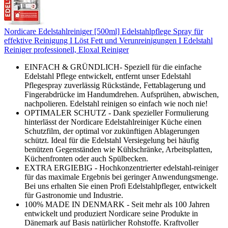
Nordicare Edelstahlreiniger [500ml] Edelstahlpflege Spray für
effektive Reinigung I Löst Fett und Verunreinigungen I Edelstahl
Reiniger professionell, Eloxal Reiniger
EINFACH & GRÜNDLICH- Speziell für die einfache
Edelstahl Pflege entwickelt, entfernt unser Edelstahl
Pflegespray zuverlässig Rückstände, Fettablagerung und
Fingerabdrücke im Handumdrehen. Aufsprühen, abwischen,
nachpolieren. Edelstahl reinigen so einfach wie noch nie!
OPTIMALER SCHUTZ - Dank spezieller Formulierung
hinterlässt der Nordicare Edelstahlreiniger Küche einen
Schutzfilm, der optimal vor zukünftigen Ablagerungen
schützt. Ideal für die Edelstahl Versiegelung bei häufig
benützen Gegenständen wie Kühlschränke, Arbeitsplatten,
Küchenfronten oder auch Spülbecken.
EXTRA ERGIEBIG - Hochkonzentrierter edelstahl-reiniger
für das maximale Ergebnis bei geringer Anwendungsmenge.
Bei uns erhalten Sie einen Profi Edelstahlpfleger, entwickelt
für Gastronomie und Industrie.
100% MADE IN DENMARK - Seit mehr als 100 Jahren
entwickelt und produziert Nordicare seine Produkte in
Dänemark auf Basis natürlicher Rohstoffe. Kraftvoller