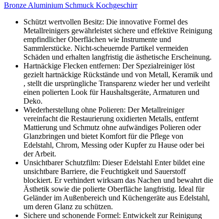
Bronze Aluminium Schmuck Kochgeschirr
Schützt wertvollen Besitz: Die innovative Formel des
Metallreinigers gewährleistet sichere und effektive Reinigung
empfindlicher Oberflächen wie Instrumente und
Sammlerstücke. Nicht-scheuernde Partikel vermeiden
Schäden und erhalten langfristig die ästhetische Erscheinung.
Hartnäckige Flecken entfernen: Der Spezialreiniger löst
gezielt hartnäckige Rückstände und von Metall, Keramik und
, stellt die ursprüngliche Transparenz wieder her und verleiht
einen polierten Look für Haushaltsgeräte, Armaturen und
Deko.
Wiederherstellung ohne Polieren: Der Metallreiniger
vereinfacht die Restaurierung oxidierten Metalls, entfernt
Mattierung und Schmutz ohne aufwändiges Polieren oder
Glanzbringen und bietet Komfort für die Pflege von
Edelstahl, Chrom, Messing oder Kupfer zu Hause oder bei
der Arbeit.
Unsichtbarer Schutzfilm: Dieser Edelstahl Enter bildet eine
unsichtbare Barriere, die Feuchtigkeit und Sauerstoff
blockiert. Er verhindert wirksam das Nachen und bewahrt die
Ästhetik sowie die polierte Oberfläche langfristig. Ideal für
Geländer im Außenbereich und Küchengeräte aus Edelstahl,
um deren Glanz zu schützen.
Sichere und schonende Formel: Entwickelt zur Reinigung