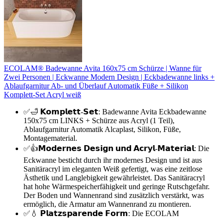
ECOLAM® Badewanne Avita 160x75 cm Schürze | Wanne für
Zwei Personen | Eckwanne Modern Design | Eckbadewanne links +
Ablaufgarnitur Ab- und Überlauf Automatik Füße + Silikon
Komplett-Set Acryl weiß
✅🛁 𝗞𝗼𝗺𝗽𝗹𝗲𝘁𝘁-𝗦𝗲𝘁: Badewanne Avita Eckbadewanne
150x75 cm LINKS + Schürze aus Acryl (1 Teil),
Ablaufgarnitur Automatik Alcaplast, Silikon, Füße,
Montagematerial.
✅👍𝗠𝗼𝗱𝗲𝗿𝗻𝗲𝘀 𝗗𝗲𝘀𝗶𝗴𝗻 𝘂𝗻𝗱 𝗔𝗰𝗿𝘆𝗹-𝗠𝗮𝘁𝗲𝗿𝗶𝗮𝗹: Die
Eckwanne besticht durch ihr modernes Design und ist aus
Sanitäracryl im eleganten Weiß gefertigt, was eine zeitlose
Ästhetik und Langlebigkeit gewährleistet. Das Sanitäracryl
hat hohe Wärmespeicherfähigkeit und geringe Rutschgefahr.
Der Boden und Wannenrand sind zusätzlich verstärkt, was
ermöglich, die Armatur am Wannenrand zu montieren.
✅💧 𝗣𝗹𝗮𝘁𝘇𝘀𝗽𝗮𝗿𝗲𝗻𝗱𝗲 𝗙𝗼𝗿𝗺: Die ECOLAM