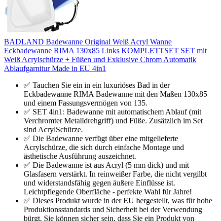
BADLAND Badewanne Original Weiß Acryl Wanne
Eckbadewanne RIMA 130x85 Links KOMPLETTSET SET mit
Weiß Acrylschürze + Füßen und Exklusive Chrom Automatik
Ablaufgarnitur Made in EU 4in1
✅ Tauchen Sie ein in ein luxuriöses Bad in der
Eckbadewanne RIMA Badewanne mit den Maßen 130x85
und einem Fassungsvermögen von 135.
✅ SET 4in1: Badewanne mit automatischem Ablauf (mit
Verchromter Metalldrehgriff) und Füße. Zusätzlich im Set
sind AcrylSchürze.
✅ Die Badewanne verfügt über eine mitgelieferte
Acrylschürze, die sich durch einfache Montage und
ästhetische Ausführung auszeichnet.
✅ Die Badewanne ist aus Acryl (5 mm dick) und mit
Glasfasern verstärkt. In reinweißer Farbe, die nicht vergilbt
und widerstandsfähig gegen äußere Einflüsse ist.
Leichtpflegende Oberfläche - perfekte Wahl für Jahre!
✅ Dieses Produkt wurde in der EU hergestellt, was für hohe
Produktionsstandards und Sicherheit bei der Verwendung
bürgt. Sie können sicher sein, dass Sie ein Produkt von