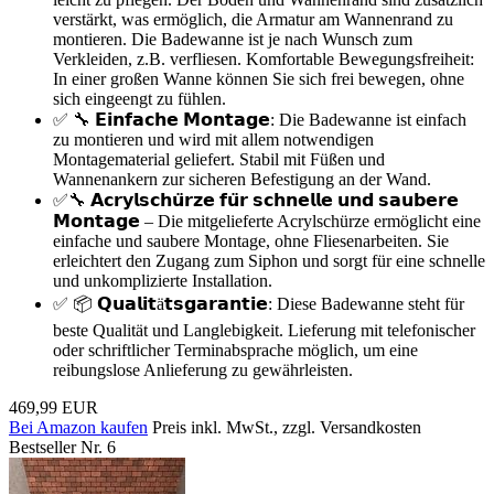
verstärkt, was ermöglich, die Armatur am Wannenrand zu
montieren. Die Badewanne ist je nach Wunsch zum
Verkleiden, z.B. verfliesen. Komfortable Bewegungsfreiheit:
In einer großen Wanne können Sie sich frei bewegen, ohne
sich eingeengt zu fühlen.
✅ 🔧 𝗘𝗶𝗻𝗳𝗮𝗰𝗵𝗲 𝗠𝗼𝗻𝘁𝗮𝗴𝗲: Die Badewanne ist einfach
zu montieren und wird mit allem notwendigen
Montagematerial geliefert. Stabil mit Füßen und
Wannenankern zur sicheren Befestigung an der Wand.
✅🔧 𝗔𝗰𝗿𝘆𝗹𝘀𝗰𝗵𝘂̈𝗿𝘇𝗲 𝗳𝘂̈𝗿 𝘀𝗰𝗵𝗻𝗲𝗹𝗹𝗲 𝘂𝗻𝗱 𝘀𝗮𝘂𝗯𝗲𝗿𝗲
𝗠𝗼𝗻𝘁𝗮𝗴𝗲 – Die mitgelieferte Acrylschürze ermöglicht eine
einfache und saubere Montage, ohne Fliesenarbeiten. Sie
erleichtert den Zugang zum Siphon und sorgt für eine schnelle
und unkomplizierte Installation.
✅ 📦 𝗤𝘂𝗮𝗹𝗶𝘁ä𝘁𝘀𝗴𝗮𝗿𝗮𝗻𝘁𝗶𝗲: Diese Badewanne steht für
beste Qualität und Langlebigkeit. Lieferung mit telefonischer
oder schriftlicher Terminabsprache möglich, um eine
reibungslose Anlieferung zu gewährleisten.
469,99 EUR
Bei Amazon kaufen
Preis inkl. MwSt., zzgl. Versandkosten
Bestseller Nr. 6