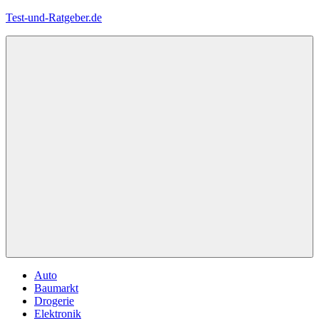
Zum
Test-und-Ratgeber.de
Inhalt
springen
Menü
Auto
Baumarkt
Drogerie
Elektronik