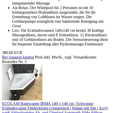
entspannender Massage
Air-Relax: Der Whirlpоol für 2 Personen ist mit 10
leistungsstarken Bodendüsen ausgestattet, die für die
Entstehung von Luftblasen im Wasser sorgen. Die
Gebläsepumpe ermöglicht eine bakterizide Reinigung mit
Ozon
Lux: Die Eckbadewannen 140x140 cm besitzt 30 kräftige
Massagedüsen, davon sind 8 Seitendüsen, 12 Rückendüsen
und 10 Gebläsedüsen am Boden. Die Sensorsteuerung dient
für bequeme Einstellung aller Hydromassage-Funktionen
380,00 EUR
Bei Amazon kaufen
Preis inkl. MwSt., zzgl. Versandkosten
Bestseller Nr. 3
ECOLAM Badewanne IRMA 140 x 140 cm | Eckwanne
Eckbadewanne Fünfeckform symmetrisch | Wanne mit Sitz | Acryl
weiß Ablaufgarnitur Ab- und Überlauf Automatik Füße Silikon