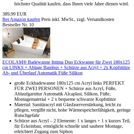
höchster Qualität kaufen, dass Ihnen viele Jahre dienen wird.
389,99 EUR
Bei Amazon kaufen
Preis inkl. MwSt., zzgl. Versandkosten
Bestseller Nr. 10
ECOLAM® Badewanne Intima Duo Eckwanne für Zwei 180x125
cm LINKS + Ablage Bambus + Schürze aus Acryl + 2x Kopfstütze
Ab- und Überlauf Automatik Füße Silikon
große Eckbadewanne 180x125 cm Acryl links PERFEKT
FÜR ZWEI PERSONEN + Schürze aus Acryl, Füße,
Ablaufgarnitur Automatik Alcaplast, Silikon, Füße,
Montagematerial + 2 x bequeme schwarze Kopfstütze
Material: Sanitäracryl mit Glasfaserverstärkung, leicht zu
pflegen, vergilbt nicht, hohe Wärmespeicherfähigkeit, geringe
Rutschgefahr
Schürze aus Acryl – 2 Elemente: 1 x langes + 1 x kurzes Teil,
für Eckeinbau, ermöglicht schnelle und saubere Montage,
erleichtert Zugang zum Siphon