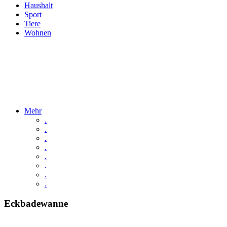
Haushalt
Sport
Tiere
Wohnen
Mehr
.
.
.
.
.
.
.
.
Eckbadewanne