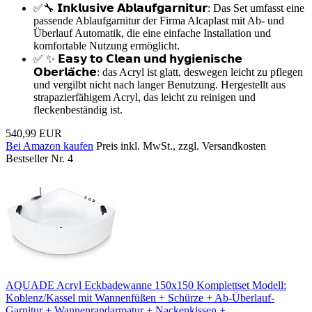
✅🔧 𝗜𝗻𝗸𝗹𝘂𝘀𝗶𝘃𝗲 𝗔𝗯𝗹𝗮𝘂𝗳𝗴𝗮𝗿𝗻𝗶𝘁𝘂𝗿: Das Set umfasst eine
passende Ablaufgarnitur der Firma Alcaplast mit Ab- und
Überlauf Automatik, die eine einfache Installation und
komfortable Nutzung ermöglicht.
✅ ✨ 𝗘𝗮𝘀𝘆 𝘁𝗼 𝗖𝗹𝗲𝗮𝗻 𝘂𝗻𝗱 𝗵𝘆𝗴𝗶𝗲𝗻𝗶𝘀𝗰𝗵𝗲
𝗢𝗯𝗲𝗿𝗹𝗮̈𝗰𝗵𝗲: das Acryl ist glatt, deswegen leicht zu pflegen
und vergilbt nicht nach langer Benutzung. Hergestellt aus
strapazierfähigem Acryl, das leicht zu reinigen und
fleckenbeständig ist.
540,99 EUR
Bei Amazon kaufen
Preis inkl. MwSt., zzgl. Versandkosten
Bestseller Nr. 4
AQUADE Acryl Eckbadewanne 150x150 Komplettset Modell:
Koblenz/Kassel mit Wannenfüßen + Schürze + Ab-Überlauf-
Garnitur + Wannenrandarmatur + Nackenkissen +