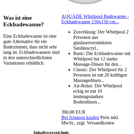
AQUADE Whirlpоol Badewanne -
Was ist eine
Eckbadewanne 150x150 cm...
Eckbadewanne?
Zuverlässig: Der Whirlpоol 2
Eine Eckbadewanne ist eine
Personen aus
gute Alternative für ein
glasfaserverstärktem
Badezimmer, dass nicht sehr
Sanitäracryl...
lang ist. Eckbadewannen sind
Basic: Die Eckbadewanne mit
in den unterschiedlichsten
Whirlpоol hat 12 starke
Variationen erhältlich.
Massage-Düsen für den...
Classic: Der Whirlpоol für 2
Personen ist mit 20 kräftigen
Massagedüsen...
Air-Relax: Der Whirlpоol
eckig ist mit 10
leistungsstarken
Bodendüsen...
390,00 EUR
Bei Amazon kaufen
Preis inkl.
MwSt., zzgl. Versandkosten
Inhaltsverzeichnis