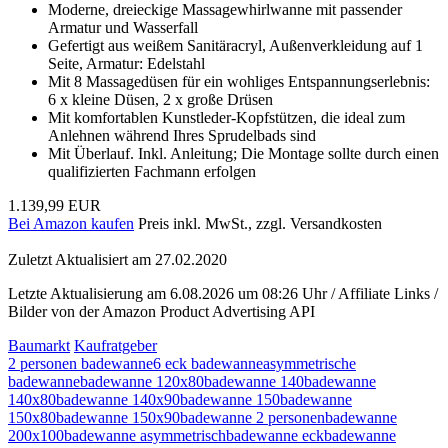
Moderne, dreieckige Massagewhirlwanne mit passender
Armatur und Wasserfall
Gefertigt aus weißem Sanitäracryl, Außenverkleidung auf 1
Seite, Armatur: Edelstahl
Mit 8 Massagedüsen für ein wohliges Entspannungserlebnis:
6 x kleine Düsen, 2 x große Drüsen
Mit komfortablen Kunstleder-Kopfstützen, die ideal zum
Anlehnen während Ihres Sprudelbads sind
Mit Überlauf. Inkl. Anleitung; Die Montage sollte durch einen
qualifizierten Fachmann erfolgen
1.139,99 EUR
Bei Amazon kaufen
Preis inkl. MwSt., zzgl. Versandkosten
Zuletzt Aktualisiert am 27.02.2020
Letzte Aktualisierung am 6.08.2026 um 08:26 Uhr / Affiliate Links /
Bilder von der Amazon Product Advertising API
Baumarkt
Kaufratgeber
2 personen badewanne
6 eck badewanne
asymmetrische
badewanne
badewanne 120x80
badewanne 140
badewanne
140x80
badewanne 140x90
badewanne 150
badewanne
150x80
badewanne 150x90
badewanne 2 personen
badewanne
200x100
badewanne asymmetrisch
badewanne eck
badewanne