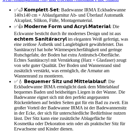
✅🛁 𝗞𝗼𝗺𝗽𝗹𝗲𝘁𝘁-𝗦𝗲𝘁: Badewanne IRMA Eckbadewanne
140x140 cm + Ablaufgarnitur Ab- und Überlauf Automatik
Alcaplast, Silikon, Füße, Montagematerial.
✅👍 𝗠𝗼𝗱𝗲𝗿𝗻𝗲 𝗙𝗼𝗿𝗺 𝘂𝗻𝗱 𝗔𝗰𝗿𝘆𝗹-𝗠𝗮𝘁𝗲𝗿𝗶𝗮𝗹: Die
Eckwanne besticht durch ihr modernes Design und ist aus
𝗲𝗰𝗵𝘁𝗲𝗺 𝗦𝗮𝗻𝗶𝘁𝗮̈𝗿𝗮𝗰𝗿𝘆𝗹 im eleganten Weiß gefertigt, was
eine zeitlose Ästhetik und Langlebigkeit gewährleistet. Das
Sanitäracryl hat hohe Wärmespeicherfähigkeit und geringe
Rutschgefahr, der Boden hat extra Antirutsch-Oberfläche.
Echtes Sanitäracryl mit Verstärkung (Harz + Glasfaser) zeugt
von sehr guter Qualität. Der Boden und Wannenrand sind
zusätzlich verstärkt, was ermöglich, die Armatur am
Wannenrand zu montieren.
✅💧 𝗕𝗲𝗾𝘂𝗲𝗺𝗲𝗿 𝗦𝗶𝘁𝘇 𝘂𝗻𝗱 𝗠𝗶𝘁𝘁𝗲𝗹𝗮𝗯𝗹𝗮𝘂𝗳: Die
Eckbadewanne IRMA ermöglicht dank dem Mittelablauf
bequemes Baden und beidseitiges Liegen in der Wanne. Die
Badewanne eignet sich mit den perfekt angepassten
Rückenlehnen auf beiden Seiten gut für ein Bad zu zweit. Ein
großer Vorteil der Badewanne IRMA ist der Badewannensitz
in der Ecke, der sich für unterschiedliche Bedürfnisse nutzen
lässt. Der Sitz kann eine zusätzliche Ablagefläche für
Kosmetika oder Dekoration sein oder als praktischer Sitz für
Erwachsene und Kinder dienen.