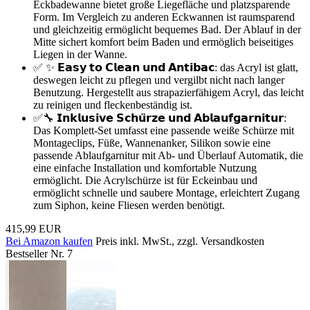
Eckbadewanne bietet große Liegefläche und platzsparende
Form. Im Vergleich zu anderen Eckwannen ist raumsparend
und gleichzeitig ermöglicht bequemes Bad. Der Ablauf in der
Mitte sichert komfort beim Baden und ermöglich beiseitiges
Liegen in der Wanne.
✅ ✨ 𝗘𝗮𝘀𝘆 𝘁𝗼 𝗖𝗹𝗲𝗮𝗻 𝘂𝗻𝗱 𝗔𝗻𝘁𝗶𝗯𝗮𝗰: das Acryl ist glatt,
deswegen leicht zu pflegen und vergilbt nicht nach langer
Benutzung. Hergestellt aus strapazierfähigem Acryl, das leicht
zu reinigen und fleckenbeständig ist.
✅🔧 𝗜𝗻𝗸𝗹𝘂𝘀𝗶𝘃𝗲 𝗦𝗰𝗵𝘂̈𝗿𝘇𝗲 𝘂𝗻𝗱 𝗔𝗯𝗹𝗮𝘂𝗳𝗴𝗮𝗿𝗻𝗶𝘁𝘂𝗿:
Das Komplett-Set umfasst eine passende weiße Schürze mit
Montageclips, Füße, Wannenanker, Silikon sowie eine
passende Ablaufgarnitur mit Ab- und Überlauf Automatik, die
eine einfache Installation und komfortable Nutzung
ermöglicht. Die Acrylschürze ist für Eckeinbau und
ermöglicht schnelle und saubere Montage, erleichtert Zugang
zum Siphon, keine Fliesen werden benötigt.
415,99 EUR
Bei Amazon kaufen
Preis inkl. MwSt., zzgl. Versandkosten
Bestseller Nr. 7