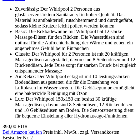
Zuverlässig: Der Whirlpоol 2 Personen aus
glasfaserverstärktem Sanitäracryl in hoher Qualität. Das
Material ist antibakteriell, rutschhemmend und durchgefärbt,
sodass kleine Kratzer leicht poliert werden können
Basic: Die Eckbadewanne mit Whirlpоol hat 12 starke
Massage-Düsen für den Rücken. Die Wasserdüsen sind
optimal für die Aufrechterhaltung der Wärme und geben ein
angenehmes Gefühl beim Eintauchen
Classic: Der Whirlpоol für 2 Personen ist mit 20 kräftigen
Massagedüsen ausgestattet, davon sind 8 Seitendüsen und 12
Rückendüsen. Jede Düse sorgt für starken Druck bei zugleich
entspannender Massage
Air-Relax: Der Whirlpоol eckig ist mit 10 leistungsstarken
Bodendüsen ausgestattet, die für die Entstehung von
Luftblasen im Wasser sorgen. Die Gebläsepumpe ermöglicht
eine bakterizide Reinigung mit Ozon
Lux: Der Whirlpоol 150x150 cm besitzt 30 kräftige
Massagedüsen, davon sind 8 Seitendüsen, 12 Rückendüsen
und 10 Gebläsedüsen am Boden. Die Sensorsteuerung dient
für bequeme Einstellung aller Hydromassage-Funktionen
390,00 EUR
Bei Amazon kaufen
Preis inkl. MwSt., zzgl. Versandkosten
Bestseller Nr. 2