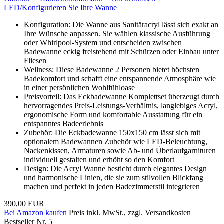
LED/Konfigurieren Sie Ihre Wanne
Konfiguration: Die Wanne aus Sanitäracryl lässt sich exakt an
Ihre Wünsche anpassen. Sie wählen klassische Ausführung
oder Whirlpоol-System und entscheiden zwischen
Badewanne eckig freistehend mit Schürzen oder Einbau unter
Fliesen
Wellness: Diese Badewanne 2 Personen bietet höchsten
Badekomfort und schafft eine entspannende Atmosphäre wie
in einer persönlichen Wohlfühloase
Preisvorteil: Das Eckbadewanne Komplettset überzeugt durch
hervorragendes Preis-Leistungs-Verhältnis, langlebiges Acryl,
ergonomische Form und komfortable Ausstattung für ein
entspanntes Badeerlebnis
Zubehör: Die Eckbadewanne 150x150 cm lässt sich mit
optionalem Badewannen Zubehör wie LED-Beleuchtung,
Nackenkissen, Armaturen sowie Ab- und Überlaufgarnituren
individuell gestalten und erhöht so den Komfort
Design: Die Acryl Wanne besticht durch elegantes Design
und harmonische Linien, die sie zum stilvollen Blickfang
machen und perfekt in jeden Badezimmerstil integrieren
390,00 EUR
Bei Amazon kaufen
Preis inkl. MwSt., zzgl. Versandkosten
Bestseller Nr. 5