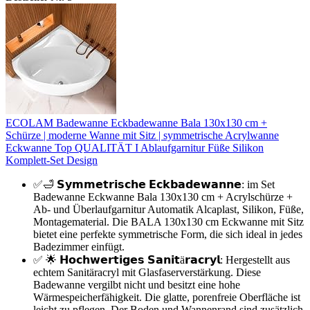
ECOLAM Badewanne Eckbadewanne Bala 130x130 cm +
Schürze | moderne Wanne mit Sitz | symmetrische Acrylwanne
Eckwanne Top QUALITÄT I Ablaufgarnitur Füße Silikon
Komplett-Set Design
✅🛁 𝗦𝘆𝗺𝗺𝗲𝘁𝗿𝗶𝘀𝗰𝗵𝗲 𝗘𝗰𝗸𝗯𝗮𝗱𝗲𝘄𝗮𝗻𝗻𝗲: im Set
Badewanne Eckwanne Bala 130x130 cm + Acrylschürze +
Ab- und Überlaufgarnitur Automatik Alcaplast, Silikon, Füße,
Montagematerial. Die BALA 130x130 cm Eckwanne mit Sitz
bietet eine perfekte symmetrische Form, die sich ideal in jedes
Badezimmer einfügt.
✅ 🌟 𝗛𝗼𝗰𝗵𝘄𝗲𝗿𝘁𝗶𝗴𝗲𝘀 𝗦𝗮𝗻𝗶𝘁ä𝗿𝗮𝗰𝗿𝘆𝗹: Hergestellt aus
echtem Sanitäracryl mit Glasfaserverstärkung. Diese
Badewanne vergilbt nicht und besitzt eine hohe
Wärmespeicherfähigkeit. Die glatte, porenfreie Oberfläche ist
leicht zu pflegen. Der Boden und Wannenrand sind zusätzlich