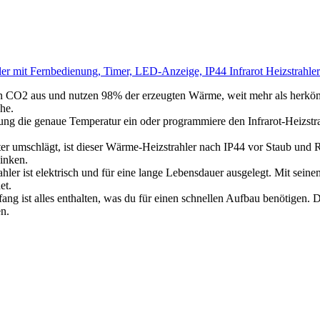
trahler mit Fernbedienung, Timer, LED-Anzeige, IP44 Infrarot Heizstra
2 aus und nutzen 98% der erzeugten Wärme, weit mehr als herkömmli
he.
genaue Temperatur ein oder programmiere den Infrarot-Heizstrahler
hlägt, ist dieser Wärme-Heizstrahler nach IP44 vor Staub und Re
inken.
ektrisch und für eine lange Lebensdauer ausgelegt. Mit seinem rob
et.
s enthalten, was du für einen schnellen Aufbau benötigen. Dank s
n.