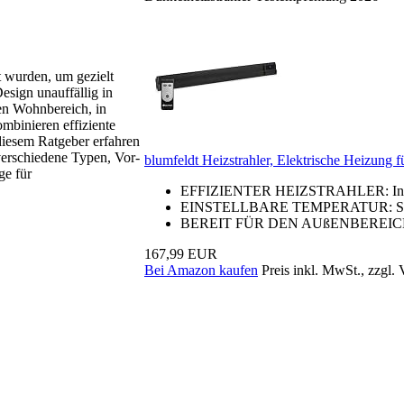
t wurden, um gezielt
esign unauffällig in
en Wohnbereich, in
ombinieren effiziente
diesem Ratgeber erfahren
 verschiedene Typen, Vor-
blumfeldt Heizstrahler, Elektrische Heizung fü
ge für
EFFIZIENTER HEIZSTRAHLER: Infrarot
EINSTELLBARE TEMPERATUR: Stelle m
BEREIT FÜR DEN AUßENBEREICH: Selb
167,99 EUR
Bei Amazon kaufen
Preis inkl. MwSt., zzgl.