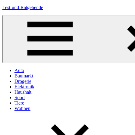
Zum
Test-und-Ratgeber.de
Inhalt
springen
Menü
Auto
Baumarkt
Drogerie
Elektronik
Haushalt
Sport
Tiere
Wohnen