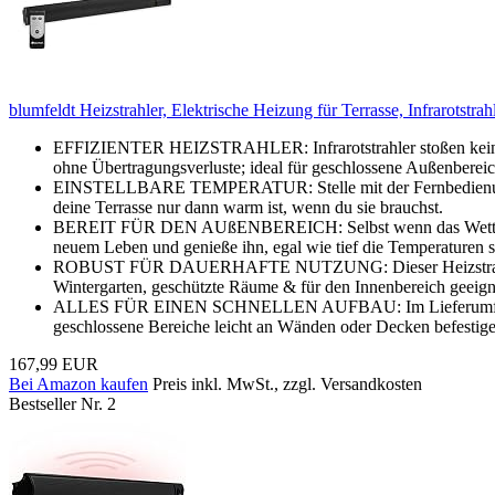
blumfeldt Heizstrahler, Elektrische Heizung für Terrasse, Infrarots
EFFIZIENTER HEIZSTRAHLER: Infrarotstrahler stoßen kein CO
ohne Übertragungsverluste; ideal für geschlossene Außenbereic
EINSTELLBARE TEMPERATUR: Stelle mit der Fernbedienung die 
deine Terrasse nur dann warm ist, wenn du sie brauchst.
BEREIT FÜR DEN AUßENBEREICH: Selbst wenn das Wetter umsc
neuem Leben und genieße ihn, egal wie tief die Temperaturen s
ROBUST FÜR DAUERHAFTE NUTZUNG: Dieser Heizstrahler ist el
Wintergarten, geschützte Räume & für den Innenbereich geeign
ALLES FÜR EINEN SCHNELLEN AUFBAU: Im Lieferumfang ist alle
geschlossene Bereiche leicht an Wänden oder Decken befestige
167,99 EUR
Bei Amazon kaufen
Preis inkl. MwSt., zzgl. Versandkosten
Bestseller Nr. 2