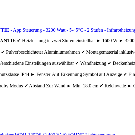
𝐍𝐓𝐈𝐄 - App Steuerung - 3200 Watt - 5-45°C - 2 Stufen - Infrarotheiz
𝐀𝐑𝐀𝐍𝐓𝐈𝐄 ✔ Heizleistung in zwei Stufen einstellbar ► 1600 W ►
 ✔ Pulverbeschichteter Aluminiumrahmen ✔ Montagematerial inklus
erschiedene Einstellungen auswählbar ✔ Wandheizung ✔ Deckenheizun
utzklasse IP44 ► Fenster-Auf-Erkennung Symbol auf Anzeige ✔ Eins
tandby Modus ✔ Abstand Zur Wand ► Min. 18.0 cm ✔ Reichweite ► 
Balkonheizer WDH-180DS (2.400 Watt) *OHNE Lichterzeugung