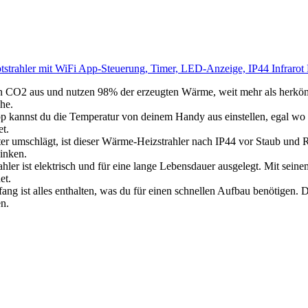
arotstrahler mit WiFi App-Steuerung, Timer, LED-Anzeige, IP44 Infraro
2 aus und nutzen 98% der erzeugten Wärme, weit mehr als herkömmli
he.
nst du die Temperatur von deinem Handy aus einstellen, egal wo du
et.
hlägt, ist dieser Wärme-Heizstrahler nach IP44 vor Staub und Re
inken.
ektrisch und für eine lange Lebensdauer ausgelegt. Mit seinem rob
et.
s enthalten, was du für einen schnellen Aufbau benötigen. Dank s
n.