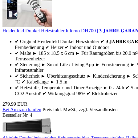
Heidenfeld Dunkel Heizstrahler Inferno DH700 | 𝟑 𝐉𝐀𝐇𝐑𝐄 𝐆𝐀𝐑𝐀
✔ Original Heidenfeld Dunkel Heizstrahler ✔ 𝟑 𝐉𝐀𝐇𝐑𝐄 𝐆
Fernbedienung ✔ Heizer ✔ Indoor und Outdoor
✔ Maße ► 185 x 18.5 x 6 cm ► Für Raumgrößen bis 20.0 m²
Terrassenheizer
✔ Steuerung ► Smart Life / Living App ► Fernsteuerung ► V
Infrarotstrahler
✔ Sicherheit ► Überhitzungsschutz ► Kindersicherung ► Sch
°C ✔ Kabellänge ► 1.5 m
✔ Heizstufe, Temperatur und Timer Anzeige ► 0 - 24 h ✔ S
CO2 Ausstoß ✔ Wirkungsgrad 98% ✔ Elektroheizer
279,99 EUR
Bei Amazon kaufen
Preis inkl. MwSt., zzgl. Versandkosten
Bestseller Nr. 4
Aktobis Dunkelheizstrahler, Schwarzstrahler, Terrassenstrahler, 