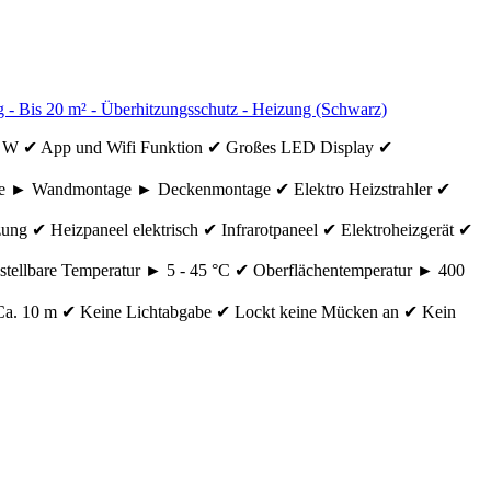
ung - Bis 20 m² - Überhitzungsschutz - Heizung (Schwarz)
 3200 W ✔ App und Wifi Funktion ✔ Großes LED Display ✔
ive ► Wandmontage ► Deckenmontage ✔ Elektro Heizstrahler ✔
g ✔ Heizpaneel elektrisch ✔ Infrarotpaneel ✔ Elektroheizgerät ✔
tellbare Temperatur ► 5 - 45 °C ✔ Oberflächentemperatur ► 400
Ca. 10 m ✔ Keine Lichtabgabe ✔ Lockt keine Mücken an ✔ Kein