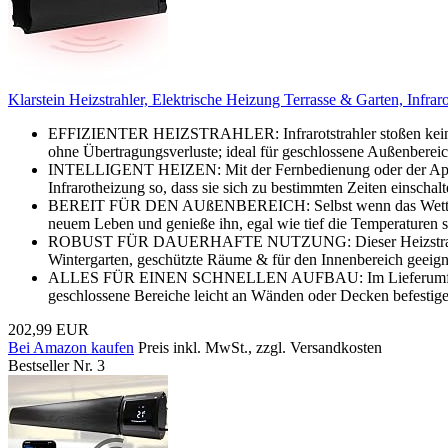
Klarstein Heizstrahler, Elektrische Heizung Terrasse & Garten, Infr
EFFIZIENTER HEIZSTRAHLER: Infrarotstrahler stoßen kein CO
ohne Übertragungsverluste; ideal für geschlossene Außenbereic
INTELLIGENT HEIZEN: Mit der Fernbedienung oder der App kan
Infrarotheizung so, dass sie sich zu bestimmten Zeiten einschalt
BEREIT FÜR DEN AUßENBEREICH: Selbst wenn das Wetter umsc
neuem Leben und genieße ihn, egal wie tief die Temperaturen s
ROBUST FÜR DAUERHAFTE NUTZUNG: Dieser Heizstrahler ist el
Wintergarten, geschützte Räume & für den Innenbereich geeign
ALLES FÜR EINEN SCHNELLEN AUFBAU: Im Lieferumfang ist alle
geschlossene Bereiche leicht an Wänden oder Decken befestige
202,99 EUR
Bei Amazon kaufen
Preis inkl. MwSt., zzgl. Versandkosten
Bestseller Nr. 3