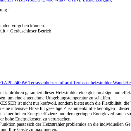
ung !
Stunden vorgeben können.
üft + Geräuschloser Betrieb
APP 2400W Terrassenheizer Infrarot Terrassenheizstrahler Wand-Heizs
04-Edelstahlröhren garantiert dieser Heizstrahler eine gleichmäßige und 
ssen, um eine angenehme Umgebungstemperatur zu schaffen.
 von KESSER ist nicht nur kraftvoll, sondern bietet auch die Flexibilität
ine intensive Hitze für gesellige Zusammenkünfte benötigen - dieser H
𝐃: Mit seiner hohen Energieeffizienz und dem geringen Energieverbrauch s
er hohe Energiekosten zu verursachen.
aren Funktion passt sich der Heizstrahler problemlos an die individuell
 und Ihre Gäste zu maximieren.