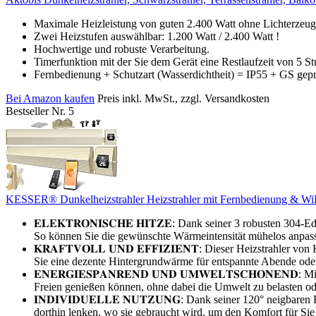
Maximale Heizleistung von guten 2.400 Watt ohne Lichterzeug
Zwei Heizstufen auswählbar: 1.200 Watt / 2.400 Watt !
Hochwertige und robuste Verarbeitung.
Timerfunktion mit der Sie dem Gerät eine Restlaufzeit von 5 
Fernbedienung + Schutzart (Wasserdichtheit) = IP55 + GS gepr
Bei Amazon kaufen
Preis inkl. MwSt., zzgl. Versandkosten
Bestseller Nr. 5
KESSER® Dunkelheizstrahler Heizstrahler mit Fernbedienung & WiFi 
𝐄𝐋𝐄𝐊𝐓𝐑𝐎𝐍𝐈𝐒𝐂𝐇𝐄 𝐇𝐈𝐓𝐙𝐄: Dank seiner 3 robusten 3
So können Sie die gewünschte Wärmeintensität mühelos anpa
𝐊𝐑𝐀𝐅𝐓𝐕𝐎𝐋𝐋 𝐔𝐍𝐃 𝐄𝐅𝐅𝐈𝐙𝐈𝐄𝐍𝐓: Dieser Heizstrahler
Sie eine dezente Hintergrundwärme für entspannte Abende oder e
𝐄𝐍𝐄𝐑𝐆𝐈𝐄𝐒𝐏𝐀𝐍𝐑𝐄𝐍𝐃 𝐔𝐍𝐃 𝐔𝐌𝐖𝐄𝐋𝐓𝐒𝐂𝐇𝐎𝐍𝐄𝐍
Freien genießen können, ohne dabei die Umwelt zu belasten od
𝐈𝐍𝐃𝐈𝐕𝐈𝐃𝐔𝐄𝐋𝐋𝐄 𝐍𝐔𝐓𝐙𝐔𝐍𝐆: Dank seiner 120° neigb
dorthin lenken, wo sie gebraucht wird, um den Komfort für Sie