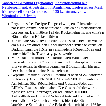
Yaheetech Bürostuhl Ergonomisch, Schreibtischstuhl mit
Netzbespannung, Arbeitsstuhl mit Armlehnen, Chefsessel aus Mesh,
höhenverstellbarer Computerstuhl 136 kg, atmungsaktiv,
Wippfunktion Schwarz
Ergonomisches Design: Die geschwungene Rückenlehne
passt sich optimal den natürlichen Kurven des menschlichen
Körpers an. Der mittlere Teil der Rückenlehne ist wie ein Paar
Hände, die den Rücken stützen
Verstellbare Sitzhöhe: Die Sitzhöhe lässt sich bequem von 35
cm bis 45 cm durch den Hebel unter der Sitzfläche verstellen.
Dadurch kann die Höhe an verschiedene Körpergrößen und
unterschiedliche Tische angepasst werden
Mit Schaunkelfunktion: Sie können den Winkel der
Rückenlehne von 90° bis 120° mittels Drehknopf unter dem
Sitz verstellen. In diesem bequemen Bürostuhl sich hin und
her schaukeln und eine Pause nehmen
Geprüfte Stabilität: Dieser Bürostuhl ist nach SGS-Standards
zertifiziert (Bericht Nr. SDHL241202405001FT), während
Armlehnen, Sitz, Rückenlehne und Gasdruckfeder den
BIFMA-Test bestanden haben. Die Gasdruckfeder wurde
rigorosen Tests unterzogen, einschließlich 100.000
Aufpralltests und 120.000 Schwenktests auf Haltbarkeit. Für
den täglichen Gebrauch entwickelt, bietet der Stuhl
langfristige Stabilität und die Belastbarkeit mit bis zu 136 kg