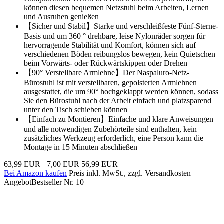
können diesen bequemen Netzstuhl beim Arbeiten, Lernen
und Ausruhen genießen
【Sicher und Stabil】Starke und verschleißfeste Fünf-Sterne-
Basis und um 360 ° drehbare, leise Nylonräder sorgen für
hervorragende Stabilität und Komfort, können sich auf
verschiedenen Böden reibungslos bewegen, kein Quietschen
beim Vorwärts- oder Rückwärtskippen oder Drehen
【90° Verstellbare Armlehne】Der Naspaluro-Netz-
Bürostuhl ist mit verstellbaren, gepolsterten Armlehnen
ausgestattet, die um 90° hochgeklappt werden können, sodass
Sie den Bürostuhl nach der Arbeit einfach und platzsparend
unter den Tisch schieben können
【Einfach zu Montieren】Einfache und klare Anweisungen
und alle notwendigen Zubehörteile sind enthalten, kein
zusätzliches Werkzeug erforderlich, eine Person kann die
Montage in 15 Minuten abschließen
63,99 EUR
−7,00 EUR
56,99 EUR
Bei Amazon kaufen
Preis inkl. MwSt., zzgl. Versandkosten
Angebot
Bestseller Nr. 10