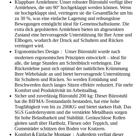
Klappbare Armlehnen: Unser robuster Bürostuhl verfügt über
Armlehnen, die um 90° hochgeklappt werden können. Wenn
sie hochgeklappt sind, verringern sie die Gesamtfläche um bis
zu 30 %, was eine einfache Lagerung und reibungslose
Bewegungen ermöglicht ideal für Gemeinschaftsräume. Die
extra dick gepolsterten Armlehnen bieten im abgesenkten
Zustand eine hervorragende Unterstützung für Ihre Arme und
Ellbogen, wodurch der Druck auf Schultern und Rücken
verringert wird.
Ergonomisches Design： Unser Bürostuhl wurde nach
modernen ergonomischen Prinzipien entwickelt – ideal für
alle, die lange Stunden am Schreibtisch verbringen. Die
Rückenlehne passt sich optimal der natürlichen Krümmung
Ihrer Wirbelsäule an und bietet hervorragende Unterstützung
für Schultern und Rücken. So werden Ermüdung und
Beschwerden durch langes Sitzen effektiv reduziert. Für mehr
Komfort und Produktivität im Arbeitsalltag.
Sicher und zuverlässig Bürostuhl 200 kg: Dieser Bürostuhl
hat die BIFMA-Teststandards bestanden, hat eine hohe
Tragfähigkeit von bis zu 200KG und bietet starken Halt. Das
SGS Gasfedersystem und die verstärkte Metallbasis sorgen
für hohe Belastbarkeit und Stabilität. Geräuschlose Rollen
gleiten sanft über Hartholz, Fliesen oder Teppich, und
Gummiräder schützen den Boden vor Kratzern.
Komfort＆Einfache Montage：Außerdem verfügt dieser