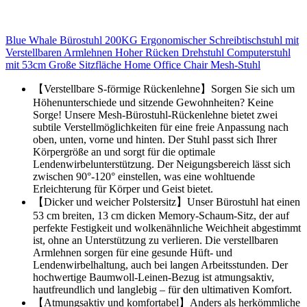
Blue Whale Bürostuhl 200KG Ergonomischer Schreibtischstuhl mit
Verstellbaren Armlehnen Hoher Rücken Drehstuhl Computerstuhl
mit 53cm Große Sitzfläche Home Office Chair Mesh-Stuhl
【Verstellbare S-förmige Rückenlehne】Sorgen Sie sich um
Höhenunterschiede und sitzende Gewohnheiten? Keine
Sorge! Unsere Mesh-Bürostuhl-Rückenlehne bietet zwei
subtile Verstellmöglichkeiten für eine freie Anpassung nach
oben, unten, vorne und hinten. Der Stuhl passt sich Ihrer
Körpergröße an und sorgt für die optimale
Lendenwirbelunterstützung. Der Neigungsbereich lässt sich
zwischen 90°-120° einstellen, was eine wohltuende
Erleichterung für Körper und Geist bietet.
【Dicker und weicher Polstersitz】Unser Bürostuhl hat einen
53 cm breiten, 13 cm dicken Memory-Schaum-Sitz, der auf
perfekte Festigkeit und wolkenähnliche Weichheit abgestimmt
ist, ohne an Unterstützung zu verlieren. Die verstellbaren
Armlehnen sorgen für eine gesunde Hüft- und
Lendenwirbelhaltung, auch bei langen Arbeitsstunden. Der
hochwertige Baumwoll-Leinen-Bezug ist atmungsaktiv,
hautfreundlich und langlebig – für den ultimativen Komfort.
【Atmungsaktiv und komfortabel】Anders als herkömmliche