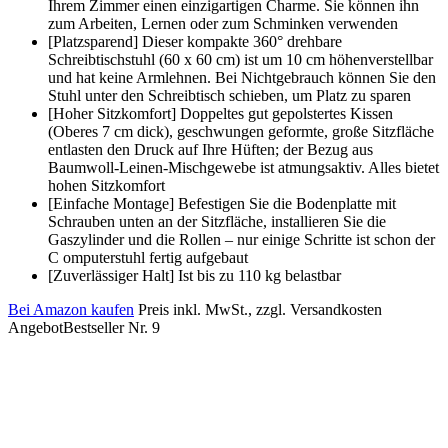
Ihrem Zimmer einen einzigartigen Charme. Sie können ihn
zum Arbeiten, Lernen oder zum Schminken verwenden
[Platzsparend] Dieser kompakte 360° drehbare
Schreibtischstuhl (60 x 60 cm) ist um 10 cm höhenverstellbar
und hat keine Armlehnen. Bei Nichtgebrauch können Sie den
Stuhl unter den Schreibtisch schieben, um Platz zu sparen
[Hoher Sitzkomfort] Doppeltes gut gepolstertes Kissen
(Oberes 7 cm dick), geschwungen geformte, große Sitzfläche
entlasten den Druck auf Ihre Hüften; der Bezug aus
Baumwoll-Leinen-Mischgewebe ist atmungsaktiv. Alles bietet
hohen Sitzkomfort
[Einfache Montage] Befestigen Sie die Bodenplatte mit
Schrauben unten an der Sitzfläche, installieren Sie die
Gaszylinder und die Rollen – nur einige Schritte ist schon der
C omputerstuhl fertig aufgebaut
[Zuverlässiger Halt] Ist bis zu 110 kg belastbar
Bei Amazon kaufen
Preis inkl. MwSt., zzgl. Versandkosten
Angebot
Bestseller Nr. 9