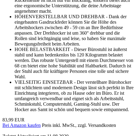
Rückenlehne ist nicht nur ein Blickfang, sondern bietet auch
eine ergonomische Unterstützung, die deine Arbeitstage
angenehmer macht.
HÖHENVERSTELLBAR UND DREHBAR - Dank der
eingebauten Gasdruckfeder können Sie die Höhe des
Arbeitshockers zwischen 49 - 59 cm an Ihre Bedürfnisse
anpassen. Der Drehhocker ist um 360° drehbar und die
Rollen sind leichtgängig und leise, so haben Sie maximale
Bewegungsfreiheit beim Arbeiten.
HOHE BELASTBARKEIT - Dieser Bürostuhl ist äußerst
stabil und kann bedenkenlos bis 120 Kilogramm belastet
werden. Das robuste Untergestell mit einem Durchmesser von
68 cm bietet eine hohe Stabilität und Haltbarkeit. Dadurch ist
der Stuhl auch für kräftigere Personen eine tolle und sichere
Wahl.
VIELSEITIG EINSETZBAR - Der verstellbare Bürohocker
mit schlichtem und modernem Design lässt sich perfekt in Ihre
Einrichtung integrieren, ob zu Hause oder im Büro. Er ist
umfangreich verwendbar und eignet sich als Arbeitsstuhl,
Schminkstuhl, Computerstuhl, Gaming-Stuhl usw. Der
Hocker aus Samt ist schön und bequem sowie entspannend.
83,99 EUR
Bei Amazon kaufen
Preis inkl. MwSt., zzgl. Versandkosten