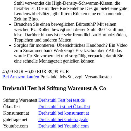
Stuhl verwendet die High-Density-Schwamm-Kissen, die
flexibler ist. Die mittlere Rückenlehne Design bietet eine gute
Lendenwirbelstütze, gibt Ihrem Rücken eine entspannende
Zeit im Büro.
Brauchen Sie einen beweglichen Bürostuhl? Mit seinen
weichen PU-Rollen bewegt sich dieser Stuhl 360° sanft und
leise. Darüber hinaus ist er sehr freundlich zu Hartholzböden,
Teppichen und anderen Matten.
Sorglos für montieren! Übersichtliches Handbuch? Ein Video
zum Zusammenbau? Werkzeug? Ersatzschrauben? All das
wurde für Sie vorbereitet und sorgfältig verpackt, damit Sie
eine schnelle Montagezeit genießen können.
45,99 EUR
−6,00 EUR
39,99 EUR
Bei Amazon kaufen
Preis inkl. MwSt., zzgl. Versandkosten
Drehstuhl Test bei Stiftung Warentest & Co
Stiftung Warentest
Drehstuhl Test bei test.de
Öko-Test
Drehstuhl Test bei Öko-Test
Konsument.at
Drehstuhl bei konsument.at
gutefrage.net
Drehstuhl bei Gutefrage.de
Youtube.com
Drehstuhl bei Youtube.com