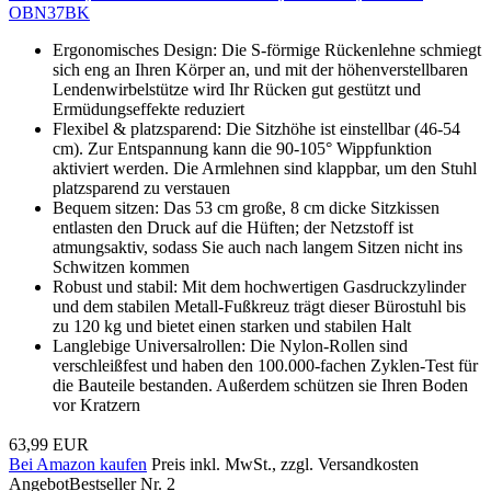
OBN37BK
Ergonomisches Design: Die S-förmige Rückenlehne schmiegt
sich eng an Ihren Körper an, und mit der höhenverstellbaren
Lendenwirbelstütze wird Ihr Rücken gut gestützt und
Ermüdungseffekte reduziert
Flexibel & platzsparend: Die Sitzhöhe ist einstellbar (46-54
cm). Zur Entspannung kann die 90-105° Wippfunktion
aktiviert werden. Die Armlehnen sind klappbar, um den Stuhl
platzsparend zu verstauen
Bequem sitzen: Das 53 cm große, 8 cm dicke Sitzkissen
entlasten den Druck auf die Hüften; der Netzstoff ist
atmungsaktiv, sodass Sie auch nach langem Sitzen nicht ins
Schwitzen kommen
Robust und stabil: Mit dem hochwertigen Gasdruckzylinder
und dem stabilen Metall-Fußkreuz trägt dieser Bürostuhl bis
zu 120 kg und bietet einen starken und stabilen Halt
Langlebige Universalrollen: Die Nylon-Rollen sind
verschleißfest und haben den 100.000-fachen Zyklen-Test für
die Bauteile bestanden. Außerdem schützen sie Ihren Boden
vor Kratzern
63,99 EUR
Bei Amazon kaufen
Preis inkl. MwSt., zzgl. Versandkosten
Angebot
Bestseller Nr. 2