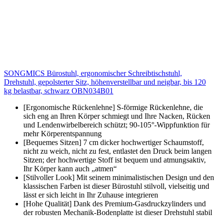
SONGMICS Bürostuhl, ergonomischer Schreibtischstuhl,
Drehstuhl, gepolsterter Sitz, höhenverstellbar und neigbar, bis 120
kg belastbar, schwarz OBN034B01
[Ergonomische Rückenlehne] S-förmige Rückenlehne, die
sich eng an Ihren Körper schmiegt und Ihre Nacken, Rücken
und Lendenwirbelbereich schützt; 90-105°-Wippfunktion für
mehr Körperentspannung
[Bequemes Sitzen] 7 cm dicker hochwertiger Schaumstoff,
nicht zu weich, nicht zu fest, entlastet den Druck beim langen
Sitzen; der hochwertige Stoff ist bequem und atmungsaktiv,
Ihr Körper kann auch „atmen“
[Stilvoller Look] Mit seinem minimalistischen Design und den
klassischen Farben ist dieser Bürostuhl stilvoll, vielseitig und
lässt er sich leicht in Ihr Zuhause integrieren
[Hohe Qualität] Dank des Premium-Gasdruckzylinders und
der robusten Mechanik-Bodenplatte ist dieser Drehstuhl stabil