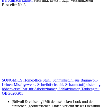
Bei Amazon kaufen
Preis inkl. MwSt., zzgl. Versandkosten
Bestseller Nr. 8
SONGMICS Homeoffice Stuhl, Schminkstuhl aus Baumwoll-
Leinen-Mischgewebe, Schreibtischstuhl, Schaumstoffpolsterung,
höhenverstellbar, für Arbeitszimmer, Schlafzimmer, Taubengrau
OBG020G01
[Stilvoll & vielseitig] Mit dem schicken Look und den
einfachen, geometrischen Linien verleiht dieser Drehstuhl