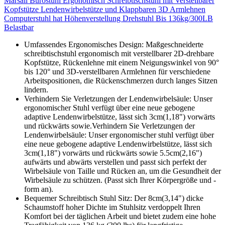
Marsail Bürostuhl Ergonomisch Schreibtischstuhl mit Verstellbarer
Kopfstütze Lendenwirbelstütze und Klappbaren 3D Armlehnen
Computerstuhl hat Höhenverstellung Drehstuhl Bis 136kg/300LB
Belastbar
Umfassendes Ergonomisches Design: Maßgeschneiderte
schreibtischstuhl ergonomisch mit verstellbarer 2D-drehbare
Kopfstütze, Rückenlehne mit einem Neigungswinkel von 90°
bis 120° und 3D-verstellbaren Armlehnen für verschiedene
Arbeitspositionen, die Rückenschmerzen durch langes Sitzen
lindern.
Verhindern Sie Verletzungen der Lendenwirbelsäule: Unser
ergonomischer Stuhl verfügt über eine neue gebogene
adaptive Lendenwirbelstütze, lässt sich 3cm(1,18") vorwärts
und rückwärts sowie.Verhindern Sie Verletzungen der
Lendenwirbelsäule: Unser ergonomischer stuhl verfügt über
eine neue gebogene adaptive Lendenwirbelstütze, lässt sich
3cm(1,18") vorwärts und rückwärts sowie 5.5cm(2,16")
aufwärts und abwärts verstellen und passt sich perfekt der
Wirbelsäule von Taille und Rücken an, um die Gesundheit der
Wirbelsäule zu schützen. (Passt sich Ihrer Körpergröße und -
form an).
Bequemer Schreibtisch Stuhl Sitz: Der 8cm(3,14") dicke
Schaumstoff hoher Dichte im Stuhlsitz verdoppelt Ihren
Komfort bei der täglichen Arbeit und bietet zudem eine hohe