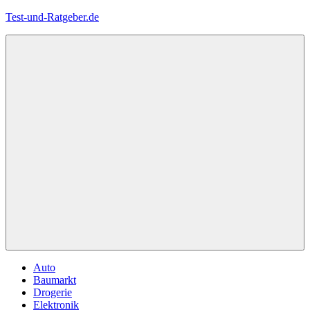
Zum
Test-und-Ratgeber.de
Inhalt
springen
Menü
Auto
Baumarkt
Drogerie
Elektronik