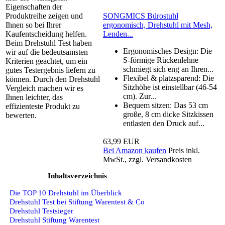
Eigenschaften der
SONGMICS Bürostuhl
Produktreihe zeigen und
ergonomisch, Drehstuhl mit Mesh,
Ihnen so bei Ihrer
Lenden...
Kaufentscheidung helfen.
Beim Drehstuhl Test haben
Ergonomisches Design: Die
wir auf die bedeutsamsten
S-förmige Rückenlehne
Kriterien geachtet, um ein
schmiegt sich eng an Ihren...
gutes Testergebnis liefern zu
Flexibel & platzsparend: Die
können. Durch den Drehstuhl
Sitzhöhe ist einstellbar (46-54
Vergleich machen wir es
cm). Zur...
Ihnen leichter, das
Bequem sitzen: Das 53 cm
effizienteste Produkt zu
große, 8 cm dicke Sitzkissen
bewerten.
entlasten den Druck auf...
63,99 EUR
Bei Amazon kaufen
Preis inkl.
MwSt., zzgl. Versandkosten
Inhaltsverzeichnis
Die TOP 10 Drehstuhl im Überblick
Drehstuhl Test bei Stiftung Warentest & Co
Drehstuhl Testsieger
Drehstuhl Stiftung Warentest