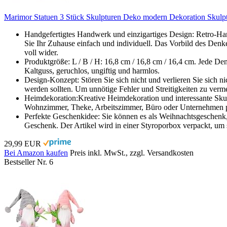
Marimor Statuen 3 Stück Skulpturen Deko modern Dekoration Skulpt
Handgefertigtes Handwerk und einzigartiges Design: Retro-Har
Sie Ihr Zuhause einfach und individuell. Das Vorbild des Denkers
voll wider.
Produktgröße: L / B / H: 16,8 cm / 16,8 cm / 16,4 cm. Jede Den
Kaltguss, geruchlos, ungiftig und harmlos.
Design-Konzept: Stören Sie sich nicht und verlieren Sie sich n
werden sollten. Um unnötige Fehler und Streitigkeiten zu verme
Heimdekoration:Kreative Heimdekoration und interessante Skulp
Wohnzimmer, Theke, Arbeitszimmer, Büro oder Unternehmen pl
Perfekte Geschenkidee: Sie können es als Weihnachtsgeschenk,
Geschenk. Der Artikel wird in einer Styroporbox verpackt, um s
29,99 EUR
Bei Amazon kaufen
Preis inkl. MwSt., zzgl. Versandkosten
Bestseller Nr. 6