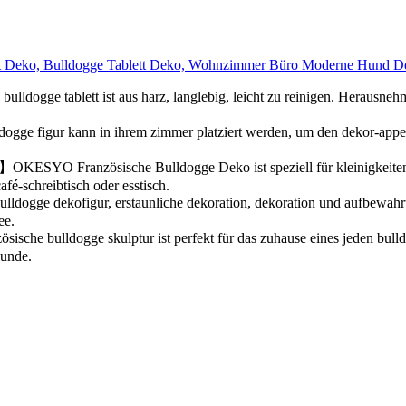
tt Deko, Bulldogge Tablett Deko, Wohnzimmer Büro Moderne Hund D
ett ist aus harz, langlebig, leicht zu reinigen. Herausnehmbare e
kann in ihrem zimmer platziert werden, um den dekor-appeal vo
ische Bulldogge Deko ist speziell für kleinigkeitenbehälter o
é-schreibtisch oder esstisch.
kofigur, erstaunliche dekoration, dekoration und aufbewahrung, 
ee.
gge skulptur ist perfekt für das zuhause eines jeden bulldoggen-
eunde.