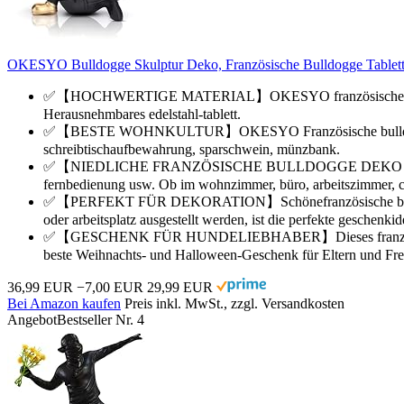
OKESYO Bulldogge Skulptur Deko, Französische Bulldogge Table
✅【HOCHWERTIGE MATERIAL】OKESYO französische bulldogge tabl
Herausnehmbares edelstahl-tablett.
✅【BESTE WOHNKULTUR】OKESYO Französische bulldogge figur 
schreibtischaufbewahrung, sparschwein, münzbank.
✅【NIEDLICHE FRANZÖSISCHE BULLDOGGE DEKO】OKESYO Französ
fernbedienung usw. Ob im wohnzimmer, büro, arbeitszimmer, caf
✅【PERFEKT FÜR DEKORATION】Schönefranzösische bulldogge de
oder arbeitsplatz ausgestellt werden, ist die perfekte geschenkid
✅【GESCHENK FÜR HUNDELIEBHABER】Dieses französische bulldo
beste Weihnachts- und Halloween-Geschenk für Eltern und Fr
36,99 EUR
−7,00 EUR
29,99 EUR
Bei Amazon kaufen
Preis inkl. MwSt., zzgl. Versandkosten
Angebot
Bestseller Nr. 4