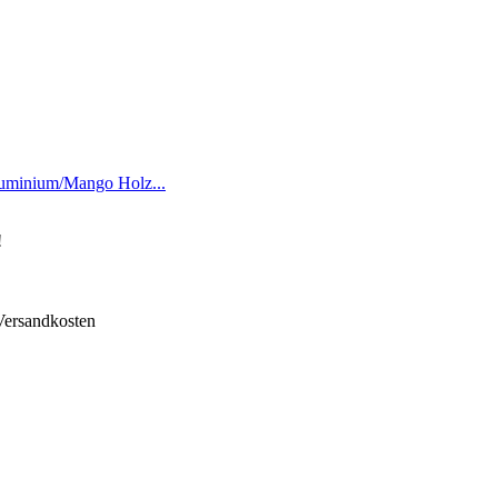
luminium/Mango Holz...
!
 Versandkosten