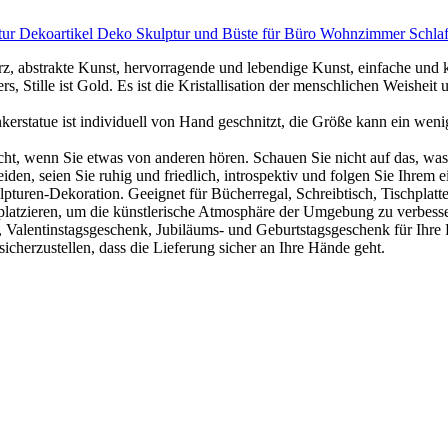
ur Dekoartikel Deko Skulptur und Büste für Büro Wohnzimmer Schlaf
z, abstrakte Kunst, hervorragende und lebendige Kunst, einfache und 
, Stille ist Gold. Es ist die Kristallisation der menschlichen Weisheit 
kerstatue ist individuell von Hand geschnitzt, die Größe kann ein wen
icht, wenn Sie etwas von anderen hören. Schauen Sie nicht auf das, was
iden, seien Sie ruhig und friedlich, introspektiv und folgen Sie Ihrem 
turen-Dekoration. Geeignet für Bücherregal, Schreibtisch, Tischplatte
atzieren, um die künstlerische Atmosphäre der Umgebung zu verbesse
 Valentinstagsgeschenk, Jubiläums- und Geburtstagsgeschenk für Ihre
icherzustellen, dass die Lieferung sicher an Ihre Hände geht.