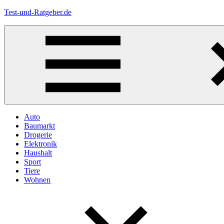
Zum
Test-und-Ratgeber.de
Inhalt
springen
Menü
Auto
Baumarkt
Drogerie
Elektronik
Haushalt
Sport
Tiere
Wohnen