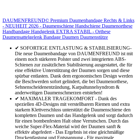
DAUMENFREUND© Premium Daumenbandage Rechts & Links
- NEUHEIT 2026 - Daumenschiene Handschiene Daumenorthese
Handbandage Handgelenk EXTRA STABIL - Orthese
Daumensattelgelenk Bandage Daumen Daumenstütze
✔ SOFORTIGE ENTLASTUNG & STABILISIERUNG-
Die neue Daumenbandage von DAUMENFREUND ist mit
einem noch stärkeren Polster und zwei integrierten ABS-
Schienen zur zusätzlichen Stabilisierung ausgestattet, die für
eine effektive Unterstützung der Daumen sorgen und diese
spürbar entlasten. Dank dem ergonomischen Design werden
die Beschwerden sofort gelindert, die bei Daumenorthese,
Sehnenscheidenentzündung, Karpaltunnelsyndrom &
anderweitigen Daumenschmerzen entstehen!
✔ MAXIMALER TRAGEKOMFORT - Dank des
speziellen 4D-Designs mit verstellbarem Riemen und extra
starkem Klettverschluss unterstützt die Daumenschiene den
kompletten Daumen und das Handgelenk und sorgt dadurch
für einen bombenfesten Halt ohne Verrutschen. Durch das
weiche Super-Flex-Material wird der Daumen sanft &
effektiv abgefedert - Das Ergebnis ist eine gleichmäßige
Druckentlastung und Entspannung - Für maximale