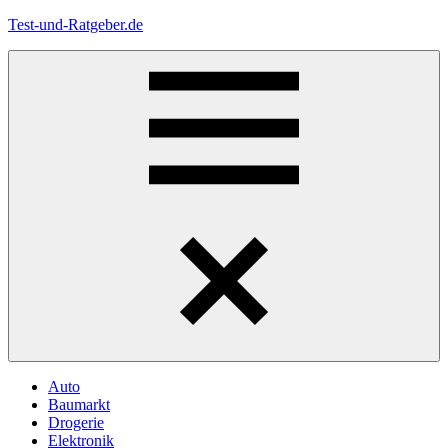
Zum
Test-und-Ratgeber.de
Inhalt
springen
Menü
Auto
Baumarkt
Drogerie
Elektronik