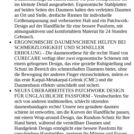
ins kleinste Detail ausgearbeitet. Ergonomische Stahlplatten
auf beiden Seiten des Daumens halten den verletzten Daumen
an Ort und Stelle, dreifache Riemen für individuelle
Größenanpassung und verbesserten Halt und ein Patchwork-
Design auf der Handfläche für eine bessere Passform, mit
atmungsaktivem und komfortablem Material für 24 Stunden
Gebrauch.
ERGONOMISCHE DAUMENSCHIENE HELFEN BEI
SCHMERZLOSIGKEIT UND SCHNELLER
ERHOLUNG - Die daumenorthese für die rechte Hand von
CURECARE verfügt über zwei ergonomische Schienen mit
einem gebogenen Design, das eine gezielte Ruhigstellung und
Schutz im Bereich des schmerzhaften Daumens bietet, ohne
die Bewegung der anderen Finger einzuschränken, indem es
das erste Karpal-Metakarpal-Gelenk (CMC) und die
Daumenbasis effektiv umschließt und sichert.
NEUES ÜBERARBEITETES PATCHWORK DESIGN
FÜR UNGLAUBLICHE PASSFORM - Verabschieden Sie
sich von anderen traditionellen, schlecht sitzenden
daumenbandagen rechts! Unsere neu gestaltete daumen
schiene ist entworfen, um die Kurven der Handfläche passen,
mit einem Wrap-around-Design, das Rundum-Schutz für Ihre
Hand bietet, während die verstellbare Daumen und
Handgelenk Design ermöglicht eine bessere Passform für
verschiedene Handgrößen, geeignet für Männer und Frauen.