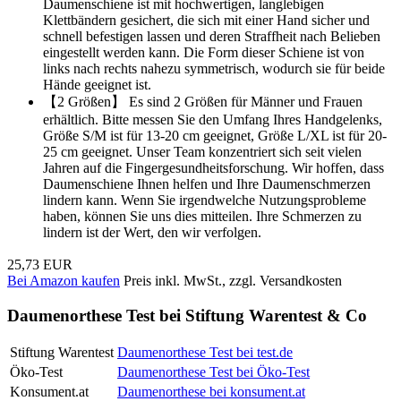
Daumenschiene ist mit hochwertigen, langlebigen
Klettbändern gesichert, die sich mit einer Hand sicher und
schnell befestigen lassen und deren Straffheit nach Belieben
eingestellt werden kann. Die Form dieser Schiene ist von
links nach rechts nahezu symmetrisch, wodurch sie für beide
Hände geeignet ist.
【2 Größen】 Es sind 2 Größen für Männer und Frauen
erhältlich. Bitte messen Sie den Umfang Ihres Handgelenks,
Größe S/M ist für 13-20 cm geeignet, Größe L/XL ist für 20-
25 cm geeignet. Unser Team konzentriert sich seit vielen
Jahren auf die Fingergesundheitsforschung. Wir hoffen, dass
Daumenschiene Ihnen helfen und Ihre Daumenschmerzen
lindern kann. Wenn Sie irgendwelche Nutzungsprobleme
haben, können Sie uns dies mitteilen. Ihre Schmerzen zu
lindern ist der Wert, den wir verfolgen.
25,73 EUR
Bei Amazon kaufen
Preis inkl. MwSt., zzgl. Versandkosten
Daumenorthese Test bei Stiftung Warentest & Co
Stiftung Warentest
Daumenorthese Test bei test.de
Öko-Test
Daumenorthese Test bei Öko-Test
Konsument.at
Daumenorthese bei konsument.at