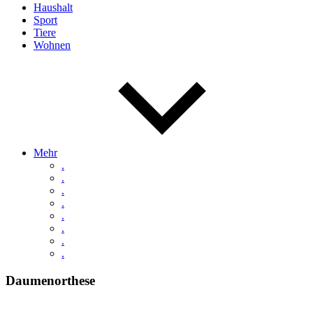
Haushalt
Sport
Tiere
Wohnen
Mehr
.
.
.
.
.
.
.
.
Daumenorthese