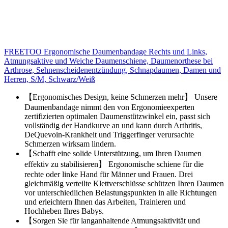
FREETOO Ergonomische Daumenbandage Rechts und Links,
Atmungsaktive und Weiche Daumenschiene, Daumenorthese bei
Arthrose, Sehnenscheidenentzündung, Schnapdaumen, Damen und
Herren, S/M, Schwarz/Weiß
【Ergonomisches Design, keine Schmerzen mehr】 Unsere
Daumenbandage nimmt den von Ergonomieexperten
zertifizierten optimalen Daumenstützwinkel ein, passt sich
vollständig der Handkurve an und kann durch Arthritis,
DeQuevoin-Krankheit und Triggerfinger verursachte
Schmerzen wirksam lindern.
【Schafft eine solide Unterstützung, um Ihren Daumen
effektiv zu stabilisieren】 Ergonomische schiene für die
rechte oder linke Hand für Männer und Frauen. Drei
gleichmäßig verteilte Klettverschlüsse schützen Ihren Daumen
vor unterschiedlichen Belastungspunkten in alle Richtungen
und erleichtern Ihnen das Arbeiten, Trainieren und
Hochheben Ihres Babys.
【Sorgen Sie für langanhaltende Atmungsaktivität und