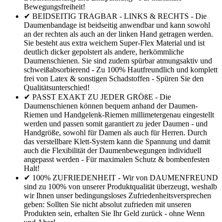
Bewegungsfreiheit!
✔ BEIDSEITIG TRAGBAR - LINKS & RECHTS - Die
Daumenbandage ist beidseitig anwendbar und kann sowohl
an der rechten als auch an der linken Hand getragen werden.
Sie besteht aus extra weichem Super-Flex Material und ist
deutlich dicker gepolstert als andere, herkömmliche
Daumenschienen. Sie sind zudem spürbar atmungsaktiv und
schweißabsorbierend - Zu 100% Hautfreundlich und komplett
frei von Latex & sonstigen Schadstoffen - Spüren Sie den
Qualitätsunterschied!
✔ PASST EXAKT ZU JEDER GRÖßE - Die
Daumenschienen können bequem anhand der Daumen-
Riemen und Handgelenk-Riemen millimetergenau eingestellt
werden und passen somit garantiert zu jeder Daumen - und
Handgröße, sowohl für Damen als auch für Herren. Durch
das verstellbare Klett-System kann die Spannung und damit
auch die Flexibilität der Daumenbewegungen individuell
angepasst werden - Für maximalen Schutz & bombenfesten
Halt!
✔ 100% ZUFRIEDENHEIT - Wir von DAUMENFREUND
sind zu 100% von unserer Produktqualität überzeugt, weshalb
wir Ihnen unser bedingungsloses Zufriedenheitsversprechen
geben: Sollten Sie nicht absolut zufrieden mit unseren
Produkten sein, erhalten Sie Ihr Geld zurück - ohne Wenn