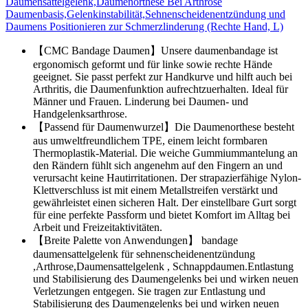
Daumensattelgelenk,Daumenorthese Bei Arthrose
Daumenbasis,Gelenkinstabilität,Sehnenscheidenentzündung und
Daumens Positionieren zur Schmerzlinderung (Rechte Hand, L)
【CMC Bandage Daumen】Unsere daumenbandage ist
ergonomisch geformt und für linke sowie rechte Hände
geeignet. Sie passt perfekt zur Handkurve und hilft auch bei
Arthritis, die Daumenfunktion aufrechtzuerhalten. Ideal für
Männer und Frauen. Linderung bei Daumen- und
Handgelenksarthrose.
【Passend für Daumenwurzel】Die Daumenorthese besteht
aus umweltfreundlichem TPE, einem leicht formbaren
Thermoplastik-Material. Die weiche Gummiummantelung an
den Rändern fühlt sich angenehm auf den Fingern an und
verursacht keine Hautirritationen. Der strapazierfähige Nylon-
Klettverschluss ist mit einem Metallstreifen verstärkt und
gewährleistet einen sicheren Halt. Der einstellbare Gurt sorgt
für eine perfekte Passform und bietet Komfort im Alltag bei
Arbeit und Freizeitaktivitäten.
【Breite Palette von Anwendungen】 bandage
daumensattelgelenk für sehnenscheidenentzündung
,Arthrose,Daumensattelgelenk , Schnappdaumen.Entlastung
und Stabilisierung des Daumengelenks bei und wirken neuen
Verletzungen entgegen. Sie tragen zur Entlastung und
Stabilisierung des Daumengelenks bei und wirken neuen