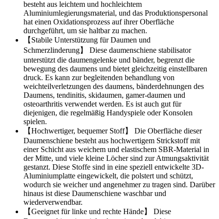
besteht aus leichtem und hochleichtem
Aluminiumlegierungsmaterial, und das Produktionspersonal
hat einen Oxidationsprozess auf ihrer Oberfläche
durchgeführt, um sie haltbar zu machen.
【Stabile Unterstützung für Daumen und
Schmerzlinderung】 Diese daumenschiene stabilisator
unterstützt die daumengelenke und bänder, begrenzt die
bewegung des daumens und bietet gleichzeitig einstellbaren
druck. Es kann zur begleitenden behandlung von
weichteilverletzungen des daumens, bänderdehnungen des
Daumens, tendinitis, skidaumen, gamer-daumen und
osteoarthritis verwendet werden. Es ist auch gut für
diejenigen, die regelmäßig Handyspiele oder Konsolen
spielen.
【Hochwertiger, bequemer Stoff】 Die Oberfläche dieser
Daumenschiene besteht aus hochwertigem Strickstoff mit
einer Schicht aus weichem und elastischem SBR-Material in
der Mitte, und viele kleine Löcher sind zur Atmungsaktivität
gestanzt. Diese Stoffe sind in eine speziell entwickelte 3D-
Aluminiumplatte eingewickelt, die polstert und schützt,
wodurch sie weicher und angenehmer zu tragen sind. Darüber
hinaus ist diese Daumenschiene waschbar und
wiederverwendbar.
【Geeignet für linke und rechte Hände】 Diese