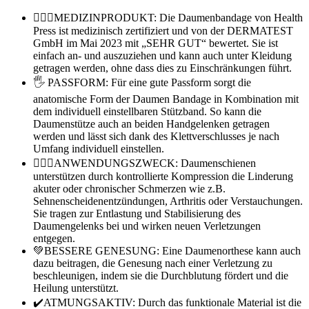
👨🏼‍⚕️MEDIZINPRODUKT: Die Daumenbandage von Health
Press ist medizinisch zertifiziert und von der DERMATEST
GmbH im Mai 2023 mit „SEHR GUT“ bewertet. Sie ist
einfach an- und auszuziehen und kann auch unter Kleidung
getragen werden, ohne dass dies zu Einschränkungen führt.
🖐 PASSFORM: Für eine gute Passform sorgt die
anatomische Form der Daumen Bandage in Kombination mit
dem individuell einstellbaren Stützband. So kann die
Daumenstütze auch an beiden Handgelenken getragen
werden und lässt sich dank des Klettverschlusses je nach
Umfang individuell einstellen.
🙋🏼‍♀️ANWENDUNGSZWECK: Daumenschienen
unterstützen durch kontrollierte Kompression die Linderung
akuter oder chronischer Schmerzen wie z.B.
Sehnenscheidenentzündungen, Arthritis oder Verstauchungen.
Sie tragen zur Entlastung und Stabilisierung des
Daumengelenks bei und wirken neuen Verletzungen
entgegen.
💚BESSERE GENESUNG: Eine Daumenorthese kann auch
dazu beitragen, die Genesung nach einer Verletzung zu
beschleunigen, indem sie die Durchblutung fördert und die
Heilung unterstützt.
✔️ATMUNGSAKTIV: Durch das funktionale Material ist die