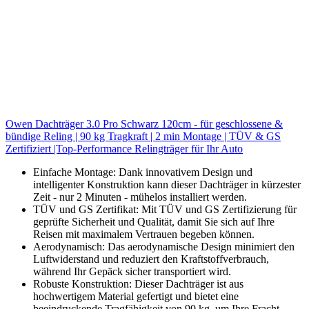
Owen Dachträger 3.0 Pro Schwarz 120cm - für geschlossene &
bündige Reling | 90 kg Tragkraft | 2 min Montage | TÜV & GS
Zertifiziert |Top-Performance Relingträger für Ihr Auto
Einfache Montage: Dank innovativem Design und
intelligenter Konstruktion kann dieser Dachträger in kürzester
Zeit - nur 2 Minuten - mühelos installiert werden.
TÜV und GS Zertifikat: Mit TÜV und GS Zertifizierung für
geprüfte Sicherheit und Qualität, damit Sie sich auf Ihre
Reisen mit maximalem Vertrauen begeben können.
Aerodynamisch: Das aerodynamische Design minimiert den
Luftwiderstand und reduziert den Kraftstoffverbrauch,
während Ihr Gepäck sicher transportiert wird.
Robuste Konstruktion: Dieser Dachträger ist aus
hochwertigem Material gefertigt und bietet eine
beeindruckende Tragfähigkeit von 90 kg, um Ihre Fracht