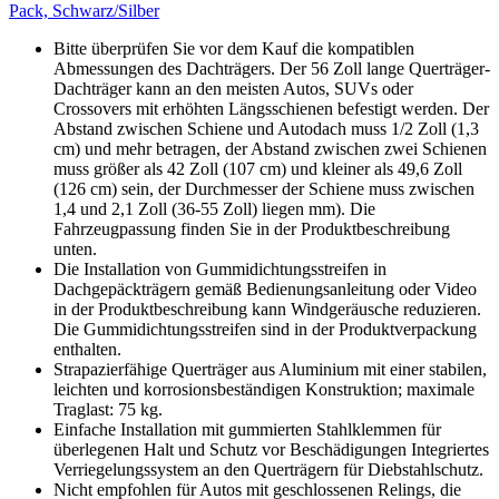
Pack, Schwarz/Silber
Bitte überprüfen Sie vor dem Kauf die kompatiblen
Abmessungen des Dachträgers. Der 56 Zoll lange Querträger-
Dachträger kann an den meisten Autos, SUVs oder
Crossovers mit erhöhten Längsschienen befestigt werden. Der
Abstand zwischen Schiene und Autodach muss 1/2 Zoll (1,3
cm) und mehr betragen, der Abstand zwischen zwei Schienen
muss größer als 42 Zoll (107 cm) und kleiner als 49,6 Zoll
(126 cm) sein, der Durchmesser der Schiene muss zwischen
1,4 und 2,1 Zoll (36-55 Zoll) liegen mm). Die
Fahrzeugpassung finden Sie in der Produktbeschreibung
unten.
Die Installation von Gummidichtungsstreifen in
Dachgepäckträgern gemäß Bedienungsanleitung oder Video
in der Produktbeschreibung kann Windgeräusche reduzieren.
Die Gummidichtungsstreifen sind in der Produktverpackung
enthalten.
Strapazierfähige Querträger aus Aluminium mit einer stabilen,
leichten und korrosionsbeständigen Konstruktion; maximale
Traglast: 75 kg.
Einfache Installation mit gummierten Stahlklemmen für
überlegenen Halt und Schutz vor Beschädigungen Integriertes
Verriegelungssystem an den Querträgern für Diebstahlschutz.
Nicht empfohlen für Autos mit geschlossenen Relings, die