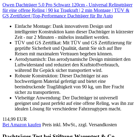
Owen Dachträger 5.0 Pro Schwarz 120cm - Universal Relingträger
für eine offene Reling | 90 kg Tragkraft | 2 min Montage | TÜV &
GS Zertifiziert |Top-Performance Dachträger für Ihr Auto
Einfache Montage: Dank innovativem Design und
intelligenter Konstruktion kann dieser Dachträger in kürzester
Zeit - nur 2 Minuten - mühelos installiert werden.
TÜV und GS Zertifikat: Mit TÜV und GS Zertifizierung für
geprüfte Sicherheit und Qualität, damit Sie sich auf Ihre
Reisen mit maximalem Vertrauen begeben können.
Aerodynamisch: Das aerodynamische Design minimiert den
Luftwiderstand und reduziert den Kraftstoffverbrauch,
während Ihr Gepäck sicher transportiert wird.
Robuste Konstruktion: Dieser Dachträger ist aus
hochwertigem Material gefertigt und bietet eine
beeindruckende Tragfähigkeit von 90 kg, um Ihre Fracht
sicher zu transportieren.
Vielseitige Anwendung: Der Dachträger ist universell
geeignet und passt perfekt auf eine offene Reling, was ihn zur
idealen Lösung für verschiedene Fahrzeugtypen macht.
114,99 EUR
Bei Amazon kaufen
Preis inkl. MwSt., zzgl. Versandkosten
Dachträger Test bei Stiftung Warentest & Co