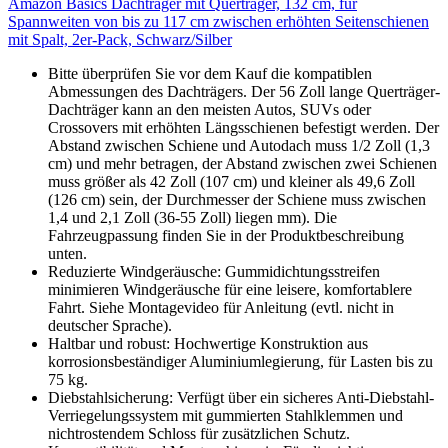
Amazon Basics Dachträger mit Querträger, 132 cm, für
Spannweiten von bis zu 117 cm zwischen erhöhten Seitenschienen
mit Spalt, 2er-Pack, Schwarz/Silber
Bitte überprüfen Sie vor dem Kauf die kompatiblen
Abmessungen des Dachträgers. Der 56 Zoll lange Querträger-
Dachträger kann an den meisten Autos, SUVs oder
Crossovers mit erhöhten Längsschienen befestigt werden. Der
Abstand zwischen Schiene und Autodach muss 1/2 Zoll (1,3
cm) und mehr betragen, der Abstand zwischen zwei Schienen
muss größer als 42 Zoll (107 cm) und kleiner als 49,6 Zoll
(126 cm) sein, der Durchmesser der Schiene muss zwischen
1,4 und 2,1 Zoll (36-55 Zoll) liegen mm). Die
Fahrzeugpassung finden Sie in der Produktbeschreibung
unten.
Reduzierte Windgeräusche: Gummidichtungsstreifen
minimieren Windgeräusche für eine leisere, komfortablere
Fahrt. Siehe Montagevideo für Anleitung (evtl. nicht in
deutscher Sprache).
Haltbar und robust: Hochwertige Konstruktion aus
korrosionsbeständiger Aluminiumlegierung, für Lasten bis zu
75 kg.
Diebstahlsicherung: Verfügt über ein sicheres Anti-Diebstahl-
Verriegelungssystem mit gummierten Stahlklemmen und
nichtrostendem Schloss für zusätzlichen Schutz.