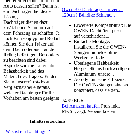
mehreren Personen in nur ein
Auto passen sollen? Dann ist
Owen 3.0 Dachträger Universal
ein Dachträger die ideale
120cm I Bündige Schiene...
Lösung.
Dachträger dienen dazu
Erweiterte Kompatibilität: Die
zusätzlichen Stauraum auf
OWEN Dachträger passen
dem Fahrzeug zu schaffen. Je
auf verschiedene...
nach Fahrzeugtyp und Bedarf
Einfache Montage:
können Sie den Träger auf
Installieren Sie die OWEN-
dem Dach oder auch an der
Stangen mühelos ohne
Reling befestigen. Besonders
Werkzeug. Jede...
zu beachten sind dabei
Überlegene Haltbarkeit:
Aspekte wie die Länge, die
Hergestellt aus hochwertigem
Belastbarkeit und das
Aluminium, unsere...
Material des Trägers. Finden
Aerodynamische Effizienz:
Sie in unserer Test- bzw.
Die OWEN-Stangen sind so
Vergleichstabelle heraus,
konzipiert, dass sie den...
welcher Dachträger für Ihr
Vorhaben am besten geeignet
74,99 EUR
ist.
Bei Amazon kaufen
Preis inkl.
MwSt., zzgl. Versandkosten
Inhaltsverzeichnis
Was ist ein Dachträger?