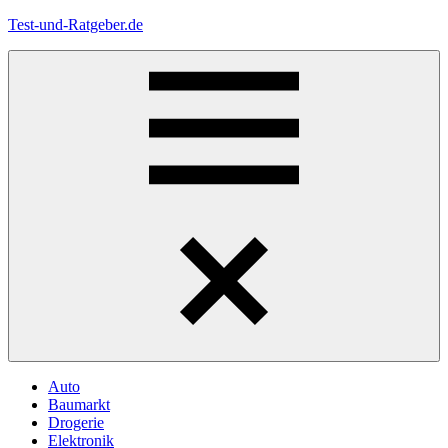
Zum
Test-und-Ratgeber.de
Inhalt
springen
Menü
Auto
Baumarkt
Drogerie
Elektronik