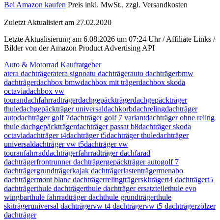
Bei Amazon kaufen
Preis inkl. MwSt., zzgl. Versandkosten
Zuletzt Aktualisiert am 27.02.2020
Letzte Aktualisierung am 6.08.2026 um 07:24 Uhr / Affiliate Links /
Bilder von der Amazon Product Advertising API
Auto & Motorrad
Kaufratgeber
atera dachträger
atera signo
atu dachträger
auto dachträger
bmw
dachträger
dachbox bmw
dachbox mit träger
dachbox skoda
octavia
dachbox vw
touran
dachfahrradträger
dachgepäckträger
dachgepäckträger
thule
dachgepäckträger universal
dachkorb
dachreling
dachträger
auto
dachträger golf 7
dachträger golf 7 variant
dachträger ohne reling
thule dachgepäckträger
dachträger passat b8
dachträger skoda
octavia
dachträger t4
dachträger t5
dachträger thule
dachträger
universal
dachträger vw t5
dachträger vw
touran
fahrraddachträger
fahrradträger dach
farad
dachträger
frontrunner dachträger
gepäckträger auto
golf 7
dachträger
grundträger
kajak dachträger
lastenträger
menabo
dachträger
mont blanc dachträger
relingträger
skiträger
t4 dachträger
t5
dachträger
thule dachträger
thule dachträger ersatzteile
thule evo
wingbar
thule fahrradträger dach
thule grundträger
thule
skiträger
universal dachträger
vw t4 dachträger
vw t5 dachträger
zölzer
dachträger