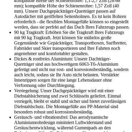
kompatible Breite der Schienenrohre: 1,1-2,7 Zoll (28-68
mm); kompatible Höhe der Schienenrohre: 1,57 Zoll (40
mm). Unsere Dachgepäckträger-Querträger passen auf
Autodächer mit geriffelten Seitenholmen. Es ist kein Bohren
erforderlich - die flexiblen Montagefüße können so eingestellt
werden, dass sie perfekt auf das Dach Ihres Fahrzeugs passen.
90 kg Tragkraft: Erhöhen Sie die Tragkraft Ihres Fahrzeugs
mit 90 kg Tragkraft. Jetzt können Sie mühelos große
Gegenstände wie Gepäckträger, Transportboxen, Surfbretter,
Fahrräder und Skier transportieren und Ihre Fahrten noch
angenehmer und komfortabler gestalten.
Dickes & rostfreies Aluminium: Unsere Dachträger-
Querträger sind aus hochwertigem 6063-T6-Aluminium
gefertigt und nicht nur rost- und korrosionsbeständig, sondern
auch leicht, sodass sie Ihr Auto nicht belasten. Verstärkte
Innenrippen sorgen für eine lange Lebensdauer ohne
Verformung oder Durchbiegung.
Verriegelung: Unser Dachgepäckträger wird mit einer
Diebstahlsicherung und zwei Schlüsseln geliefert. Einmal
verriegelt, bleibt er stabil und sicher und bietet zuverlässigen
Diebstahlschutz. Die Montagefüße aus PP-Material sind
besonders robust und korrosionsbeständig.
Geräusch- und vibrationsfrei: Das aerodynamische
Aluminiumrohrdesign minimiert Luftwiderstand und
Geräuschentwicklung, während Gummipads an den