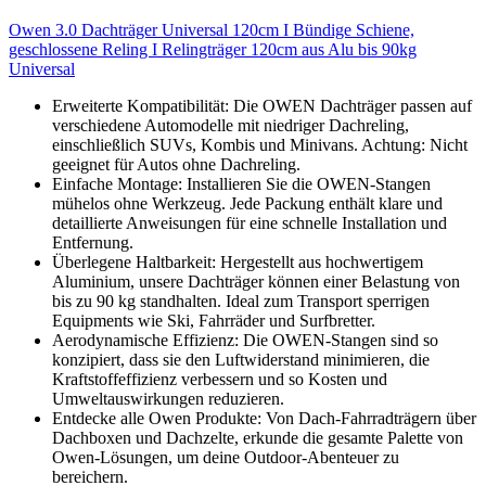
Owen 3.0 Dachträger Universal 120cm I Bündige Schiene,
geschlossene Reling I Relingträger 120cm aus Alu bis 90kg
Universal
Erweiterte Kompatibilität: Die OWEN Dachträger passen auf
verschiedene Automodelle mit niedriger Dachreling,
einschließlich SUVs, Kombis und Minivans. Achtung: Nicht
geeignet für Autos ohne Dachreling.
Einfache Montage: Installieren Sie die OWEN-Stangen
mühelos ohne Werkzeug. Jede Packung enthält klare und
detaillierte Anweisungen für eine schnelle Installation und
Entfernung.
Überlegene Haltbarkeit: Hergestellt aus hochwertigem
Aluminium, unsere Dachträger können einer Belastung von
bis zu 90 kg standhalten. Ideal zum Transport sperrigen
Equipments wie Ski, Fahrräder und Surfbretter.
Aerodynamische Effizienz: Die OWEN-Stangen sind so
konzipiert, dass sie den Luftwiderstand minimieren, die
Kraftstoffeffizienz verbessern und so Kosten und
Umweltauswirkungen reduzieren.
Entdecke alle Owen Produkte: Von Dach-Fahrradträgern über
Dachboxen und Dachzelte, erkunde die gesamte Palette von
Owen-Lösungen, um deine Outdoor-Abenteuer zu
bereichern.