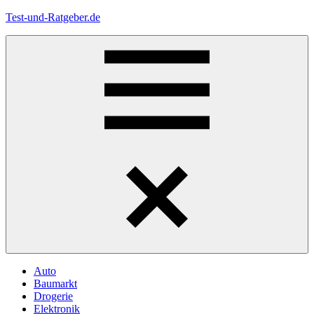
Zum
Test-und-Ratgeber.de
Inhalt
springen
Menü
Auto
Baumarkt
Drogerie
Elektronik