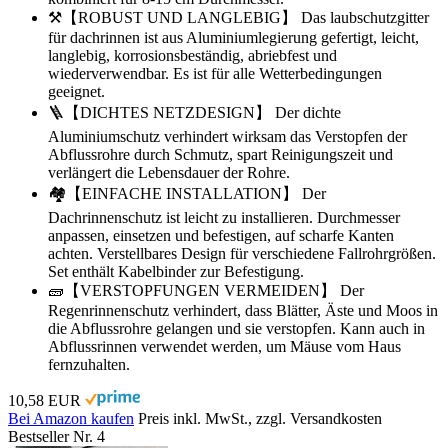
⚒️【ROBUST UND LANGLEBIG】 Das laubschutzgitter
für dachrinnen ist aus Aluminiumlegierung gefertigt, leicht,
langlebig, korrosionsbeständig, abriebfest und
wiederverwendbar. Es ist für alle Wetterbedingungen
geeignet.
🪜【DICHTES NETZDESIGN】 Der dichte
Aluminiumschutz verhindert wirksam das Verstopfen der
Abflussrohre durch Schmutz, spart Reinigungszeit und
verlängert die Lebensdauer der Rohre.
🏘️【EINFACHE INSTALLATION】 Der
Dachrinnenschutz ist leicht zu installieren. Durchmesser
anpassen, einsetzen und befestigen, auf scharfe Kanten
achten. Verstellbares Design für verschiedene Fallrohrgrößen.
Set enthält Kabelbinder zur Befestigung.
🧱【VERSTOPFUNGEN VERMEIDEN】 Der
Regenrinnenschutz verhindert, dass Blätter, Äste und Moos in
die Abflussrohre gelangen und sie verstopfen. Kann auch in
Abflussrinnen verwendet werden, um Mäuse vom Haus
fernzuhalten.
10,58 EUR
Bei Amazon kaufen
Preis inkl. MwSt., zzgl. Versandkosten
Bestseller Nr. 4