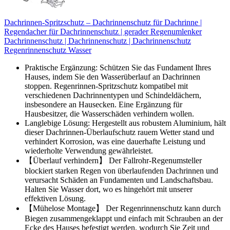
Dachrinnen-Spritzschutz – Dachrinnenschutz für Dachrinne |
Regendacher für Dachrinnenschutz | gerader Regenumlenker
Dachrinnenschutz | Dachrinnenschutz | Dachrinnenschutz
Regenrinnenschutz Wasser
Praktische Ergänzung: Schützen Sie das Fundament Ihres
Hauses, indem Sie den Wasserüberlauf an Dachrinnen
stoppen. Regenrinnen-Spritzschutz kompatibel mit
verschiedenen Dachrinnentypen und Schindeldächern,
insbesondere an Hausecken. Eine Ergänzung für
Hausbesitzer, die Wasserschäden verhindern wollen.
Langlebige Lösung: Hergestellt aus robustem Aluminium, hält
dieser Dachrinnen-Überlaufschutz rauem Wetter stand und
verhindert Korrosion, was eine dauerhafte Leistung und
wiederholte Verwendung gewährleistet.
【Überlauf verhindern】 Der Fallrohr-Regenumsteller
blockiert starken Regen von überlaufenden Dachrinnen und
verursacht Schäden an Fundamenten und Landschaftsbau.
Halten Sie Wasser dort, wo es hingehört mit unserer
effektiven Lösung.
【Mühelose Montage】 Der Regenrinnenschutz kann durch
Biegen zusammengeklappt und einfach mit Schrauben an der
Ecke des Hauses befestigt werden, wodurch Sie Zeit und