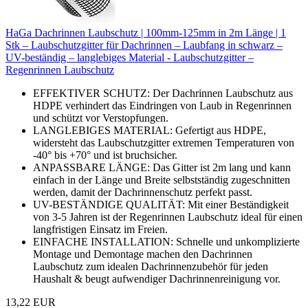
HaGa Dachrinnen Laubschutz | 100mm-125mm in 2m Länge | 1
Stk – Laubschutzgitter für Dachrinnen – Laubfang in schwarz –
UV-beständig – langlebiges Material - Laubschutzgitter –
Regenrinnen Laubschutz
EFFEKTIVER SCHUTZ: Der Dachrinnen Laubschutz aus
HDPE verhindert das Eindringen von Laub in Regenrinnen
und schützt vor Verstopfungen.
LANGLEBIGES MATERIAL: Gefertigt aus HDPE,
widersteht das Laubschutzgitter extremen Temperaturen von
-40° bis +70° und ist bruchsicher.
ANPASSBARE LÄNGE: Das Gitter ist 2m lang und kann
einfach in der Länge und Breite selbstständig zugeschnitten
werden, damit der Dachrinnenschutz perfekt passt.
UV-BESTÄNDIGE QUALITÄT: Mit einer Beständigkeit
von 3-5 Jahren ist der Regenrinnen Laubschutz ideal für einen
langfristigen Einsatz im Freien.
EINFACHE INSTALLATION: Schnelle und unkomplizierte
Montage und Demontage machen den Dachrinnen
Laubschutz zum idealen Dachrinnenzubehör für jeden
Haushalt & beugt aufwendiger Dachrinnenreinigung vor.
13,22 EUR