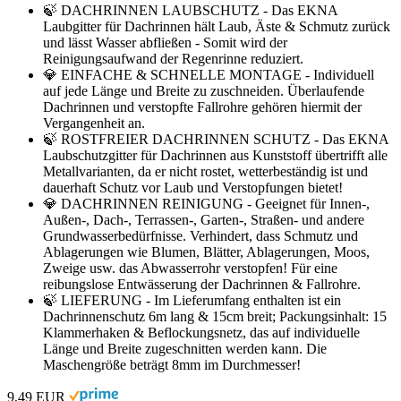
🍃 DACHRINNEN LAUBSCHUTZ - Das EKNA
Laubgitter für Dachrinnen hält Laub, Äste & Schmutz zurück
und lässt Wasser abfließen - Somit wird der
Reinigungsaufwand der Regenrinne reduziert.
💎 EINFACHE & SCHNELLE MONTAGE - Individuell
auf jede Länge und Breite zu zuschneiden. Überlaufende
Dachrinnen und verstopfte Fallrohre gehören hiermit der
Vergangenheit an.
🍃 ROSTFREIER DACHRINNEN SCHUTZ - Das EKNA
Laubschutzgitter für Dachrinnen aus Kunststoff übertrifft alle
Metallvarianten, da er nicht rostet, wetterbeständig ist und
dauerhaft Schutz vor Laub und Verstopfungen bietet!
💎 DACHRINNEN REINIGUNG - Geeignet für Innen-,
Außen-, Dach-, Terrassen-, Garten-, Straßen- und andere
Grundwasserbedürfnisse. Verhindert, dass Schmutz und
Ablagerungen wie Blumen, Blätter, Ablagerungen, Moos,
Zweige usw. das Abwasserrohr verstopfen! Für eine
reibungslose Entwässerung der Dachrinnen & Fallrohre.
🍃 LIEFERUNG - Im Lieferumfang enthalten ist ein
Dachrinnenschutz 6m lang & 15cm breit; Packungsinhalt: 15
Klammerhaken & Beflockungsnetz, das auf individuelle
Länge und Breite zugeschnitten werden kann. Die
Maschengröße beträgt 8mm im Durchmesser!
9,49 EUR