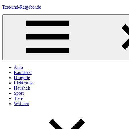
Zum
Test-und-Ratgeber.de
Inhalt
springen
Menü
Auto
Baumarkt
Drogerie
Elektronik
Haushalt
Sport
Tiere
Wohnen