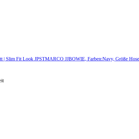
nitt | Slim Fit Look JPSTMARCO JJBOWIE, Farben:Navy, Größe Hos
it