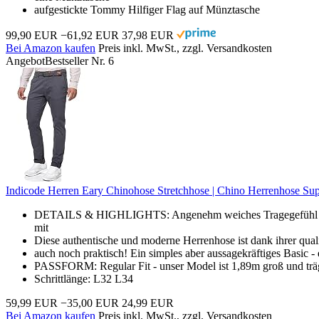
aufgestickte Tommy Hilfiger Flag auf Münztasche
99,90 EUR
−61,92 EUR
37,98 EUR
Bei Amazon kaufen
Preis inkl. MwSt., zzgl. Versandkosten
Angebot
Bestseller Nr. 6
Indicode Herren Eary Chinohose Stretchhose | Chino Herrenhose Sup
DETAILS & HIGHLIGHTS: Angenehm weiches Tragegefühl aus h
mit
Diese authentische und moderne Herrenhose ist dank ihrer quali
auch noch praktisch! Ein simples aber aussagekräftiges Basic -
PASSFORM: Regular Fit - unser Model ist 1,89m groß und träg
Schrittlänge: L32 L34
59,99 EUR
−35,00 EUR
24,99 EUR
Bei Amazon kaufen
Preis inkl. MwSt., zzgl. Versandkosten