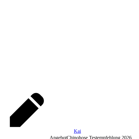
Kai
Angebot
Chinohose Testempfehlung 2026