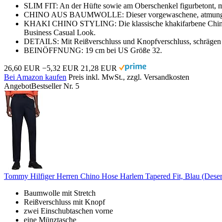
SLIM FIT: An der Hüfte sowie am Oberschenkel figurbetont, mit
CHINO AUS BAUMWOLLE: Dieser vorgewaschene, atmungsaktive
KHAKI CHINO STYLING: Die klassische khakifarbene Chino-Hose
Business Casual Look.
DETAILS: Mit Reißverschluss und Knopfverschluss, schrägen 
BEINÖFFNUNG: 19 cm bei US Größe 32.
26,60 EUR
−5,32 EUR
21,28 EUR
Bei Amazon kaufen
Preis inkl. MwSt., zzgl. Versandkosten
Angebot
Bestseller Nr. 5
Tommy Hilfiger Herren Chino Hose Harlem Tapered Fit, Blau (Dese
Baumwolle mit Stretch
Reißverschluss mit Knopf
zwei Einschubtaschen vorne
eine Münztasche