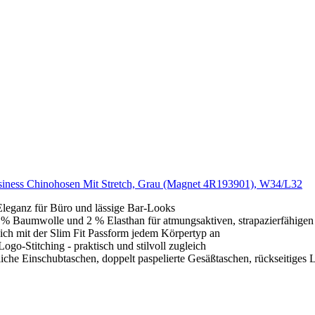
Business Chinohosen Mit Stretch, Grau (Magnet 4R193901), W34/L32
e Eleganz für Büro und lässige Bar-Looks
8 % Baumwolle und 2 % Elasthan für atmungsaktiven, strapazierfähige
sich mit der Slim Fit Passform jedem Körpertyp an
ogo-Stitching - praktisch und stilvoll zugleich
liche Einschubtaschen, doppelt paspelierte Gesäßtaschen, rückseitiges 