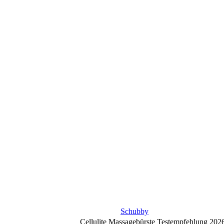
Schubby
Cellulite Massagebürste Testempfehlung 202