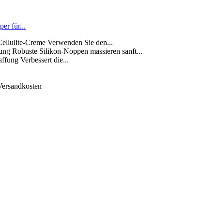
er für...
llulite-Creme Verwenden Sie den...
ng Robuste Silikon-Noppen massieren sanft...
ffung Verbessert die...
 Versandkosten