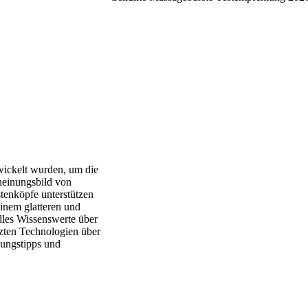
twickelt wurden, um die
heinungsbild von
stenköpfe unterstützen
inem glatteren und
alles Wissenswerte über
tzten Technologien über
dungstipps und