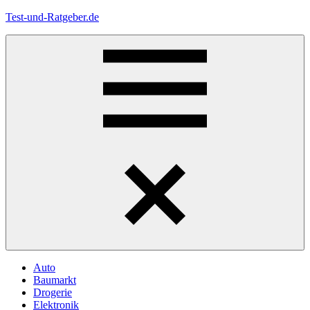
Zum
Test-und-Ratgeber.de
Inhalt
springen
Menü
Auto
Baumarkt
Drogerie
Elektronik