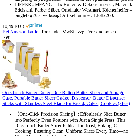
LIEFERUMFANG – 1x Butter- & Dekoriermesser, Material:
Edelstahl, Farbe: Silber. Originaler Westmark Küchenhelfer –
langlebig & zuverlässig! Artikelnummer: 13682260.
10,49 EUR
Bei Amazon kaufen
Preis inkl. MwSt., zzgl. Versandkosten
Neu
One-Touch Butter Cutter, One Button Butter Slicer and Storage
Case, Portable Butter Slicer Gadget Dispenser, Butter Dispenser
Sticks with Stainless Steel Blade for Bread, Cakes, Cookies (3Pcs)
【One-Click Precision Slicing】: Effortlessly Slice Butter
into Perfectly Even Portions with Just a Single Press. This
One-Touch Butter Slicer Is Ideal for Toast, Baking, Or
Cooking, Ensuring Clean, Uniform Slices Every Time—no