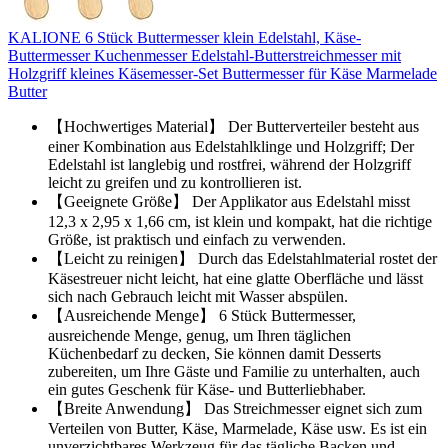
KALIONE 6 Stück Buttermesser klein Edelstahl, Käse-
Buttermesser Kuchenmesser Edelstahl-Butterstreichmesser mit
Holzgriff kleines Käsemesser-Set Buttermesser für Käse Marmelade
Butter
【Hochwertiges Material】 Der Butterverteiler besteht aus
einer Kombination aus Edelstahlklinge und Holzgriff; Der
Edelstahl ist langlebig und rostfrei, während der Holzgriff
leicht zu greifen und zu kontrollieren ist.
【Geeignete Größe】 Der Applikator aus Edelstahl misst
12,3 x 2,95 x 1,66 cm, ist klein und kompakt, hat die richtige
Größe, ist praktisch und einfach zu verwenden.
【Leicht zu reinigen】 Durch das Edelstahlmaterial rostet der
Käsestreuer nicht leicht, hat eine glatte Oberfläche und lässt
sich nach Gebrauch leicht mit Wasser abspülen.
【Ausreichende Menge】 6 Stück Buttermesser,
ausreichende Menge, genug, um Ihren täglichen
Küchenbedarf zu decken, Sie können damit Desserts
zubereiten, um Ihre Gäste und Familie zu unterhalten, auch
ein gutes Geschenk für Käse- und Butterliebhaber.
【Breite Anwendung】 Das Streichmesser eignet sich zum
Verteilen von Butter, Käse, Marmelade, Käse usw. Es ist ein
unverzichtbares Werkzeug für das tägliche Backen und