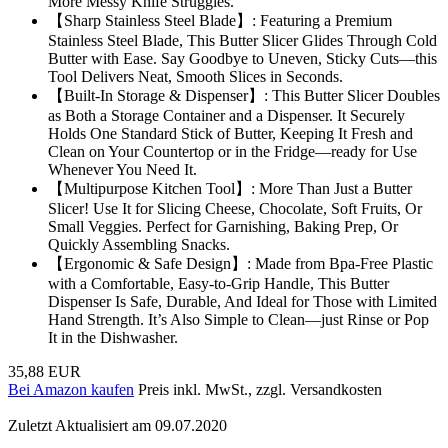
More Messy Knife Struggles.
【Sharp Stainless Steel Blade】: Featuring a Premium
Stainless Steel Blade, This Butter Slicer Glides Through Cold
Butter with Ease. Say Goodbye to Uneven, Sticky Cuts—this
Tool Delivers Neat, Smooth Slices in Seconds.
【Built-In Storage & Dispenser】: This Butter Slicer Doubles
as Both a Storage Container and a Dispenser. It Securely
Holds One Standard Stick of Butter, Keeping It Fresh and
Clean on Your Countertop or in the Fridge—ready for Use
Whenever You Need It.
【Multipurpose Kitchen Tool】: More Than Just a Butter
Slicer! Use It for Slicing Cheese, Chocolate, Soft Fruits, Or
Small Veggies. Perfect for Garnishing, Baking Prep, Or
Quickly Assembling Snacks.
【Ergonomic & Safe Design】: Made from Bpa-Free Plastic
with a Comfortable, Easy-to-Grip Handle, This Butter
Dispenser Is Safe, Durable, And Ideal for Those with Limited
Hand Strength. It’s Also Simple to Clean—just Rinse or Pop
It in the Dishwasher.
35,88 EUR
Bei Amazon kaufen
Preis inkl. MwSt., zzgl. Versandkosten
Zuletzt Aktualisiert am 09.07.2020