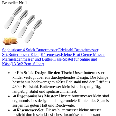
Bestseller Nr. 1
Sophisticate 4 Stück Buttermesser,Edelstahl Brotzeitmesser
Set,Buttermesser Klein,Käsemesser,Kleine Brot Creme Messer
Marmeladenmesser und Butter-Käse-Spatel für Sahne und
Käse(13,3x2,2cm, Silber)
🧈𝐄𝐢𝐧 𝐒𝐭ü𝐜𝐤 𝐃𝐞𝐬𝐢𝐠𝐧 𝐟ü𝐫 𝐝𝐞𝐧 𝐓𝐢𝐬𝐜𝐡: Unser buttermesser
kinder verfügt über ein durchgehendes Design. Die Klinge
besteht aus hochwertigem 420er Edelstahl und der Griff aus
430er Edelstahl. Buttermesser klein ist sicher, ungiftig,
langlebig, stabil und spülmaschinenfest.
🧈𝐄𝐫𝐠𝐨𝐧𝐨𝐦𝐢𝐬𝐜𝐡𝐞𝐬 𝐌𝐮𝐬𝐭𝐞𝐫: Unsere buttermesser klein sind
ergonomisches design und abgerundete Kanten des Spatels
sorgen für guten Halt und Reichweite.
🧈𝐊ä𝐬𝐞𝐦𝐞𝐬𝐬𝐞𝐫-𝐒𝐞𝐭: Dieses buttermesser kleine messer
besticht durch sein klassisches, luxuriöses und elegant