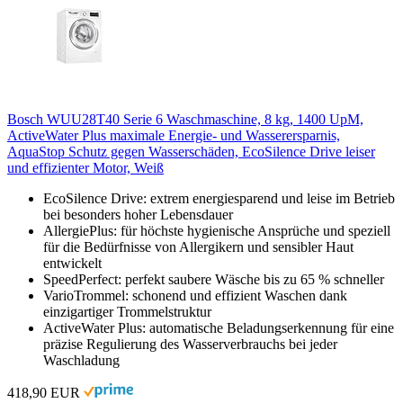
Bosch WUU28T40 Serie 6 Waschmaschine, 8 kg, 1400 UpM,
ActiveWater Plus maximale Energie- und Wasserersparnis,
AquaStop Schutz gegen Wasserschäden, EcoSilence Drive leiser
und effizienter Motor, Weiß
EcoSilence Drive: extrem energiesparend und leise im Betrieb
bei besonders hoher Lebensdauer
AllergiePlus: für höchste hygienische Ansprüche und speziell
für die Bedürfnisse von Allergikern und sensibler Haut
entwickelt
SpeedPerfect: perfekt saubere Wäsche bis zu 65 % schneller
VarioTrommel: schonend und effizient Waschen dank
einzigartiger Trommelstruktur
ActiveWater Plus: automatische Beladungserkennung für eine
präzise Regulierung des Wasserverbrauchs bei jeder
Waschladung
418,90 EUR