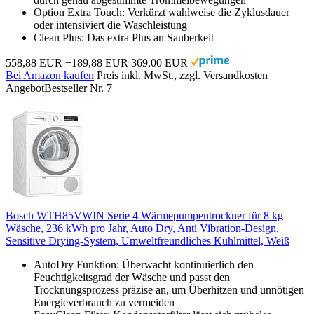
Option Extra Touch: Verkürzt wahlweise die Zyklusdauer
oder intensiviert die Waschleistung
Clean Plus: Das extra Plus an Sauberkeit
558,88 EUR
−189,88 EUR
369,00 EUR
Bei Amazon kaufen
Preis inkl. MwSt., zzgl. Versandkosten
Angebot
Bestseller Nr. 7
Bosch WTH85VWIN Serie 4 Wärmepumpentrockner für 8 kg
Wäsche, 236 kWh pro Jahr, Auto Dry, Anti Vibration-Design,
Sensitive Drying-System, Umweltfreundliches Kühlmittel, Weiß
AutoDry Funktion: Überwacht kontinuierlich den
Feuchtigkeitsgrad der Wäsche und passt den
Trocknungsprozess präzise an, um Überhitzen und unnötigen
Energieverbrauch zu vermeiden