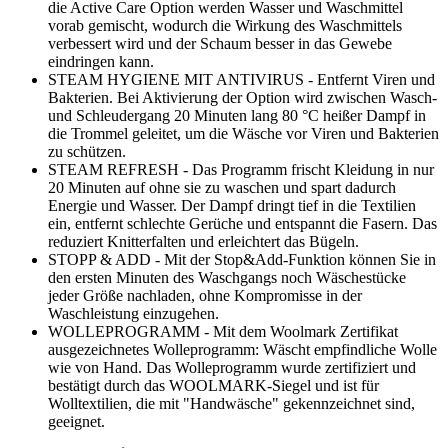
die Active Care Option werden Wasser und Waschmittel
vorab gemischt, wodurch die Wirkung des Waschmittels
verbessert wird und der Schaum besser in das Gewebe
eindringen kann.
STEAM HYGIENE MIT ANTIVIRUS - Entfernt Viren und
Bakterien. Bei Aktivierung der Option wird zwischen Wasch-
und Schleudergang 20 Minuten lang 80 °C heißer Dampf in
die Trommel geleitet, um die Wäsche vor Viren und Bakterien
zu schützen.
STEAM REFRESH - Das Programm frischt Kleidung in nur
20 Minuten auf ohne sie zu waschen und spart dadurch
Energie und Wasser. Der Dampf dringt tief in die Textilien
ein, entfernt schlechte Gerüche und entspannt die Fasern. Das
reduziert Knitterfalten und erleichtert das Bügeln.
STOPP & ADD - Mit der Stop&Add-Funktion können Sie in
den ersten Minuten des Waschgangs noch Wäschestücke
jeder Größe nachladen, ohne Kompromisse in der
Waschleistung einzugehen.
WOLLEPROGRAMM - Mit dem Woolmark Zertifikat
ausgezeichnetes Wolleprogramm: Wäscht empfindliche Wolle
wie von Hand. Das Wolleprogramm wurde zertifiziert und
bestätigt durch das WOOLMARK-Siegel und ist für
Wolltextilien, die mit "Handwäsche" gekennzeichnet sind,
geeignet.