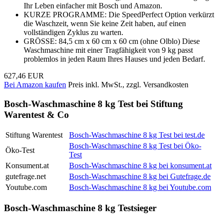
Ihr Leben einfacher mit Bosch und Amazon.
KURZE PROGRAMME: Die SpeedPerfect Option verkürzt
die Waschzeit, wenn Sie keine Zeit haben, auf einen
vollständigen Zyklus zu warten.
GRÖSSE: 84,5 cm x 60 cm x 60 cm (ohne Olblo) Diese
Waschmaschine mit einer Tragfähigkeit von 9 kg passt
problemlos in jeden Raum Ihres Hauses und jeden Bedarf.
627,46 EUR
Bei Amazon kaufen
Preis inkl. MwSt., zzgl. Versandkosten
Bosch-Waschmaschine 8 kg Test bei Stiftung
Warentest & Co
Stiftung Warentest
Bosch-Waschmaschine 8 kg Test bei test.de
Bosch-Waschmaschine 8 kg Test bei Öko-
Öko-Test
Test
Konsument.at
Bosch-Waschmaschine 8 kg bei konsument.at
gutefrage.net
Bosch-Waschmaschine 8 kg bei Gutefrage.de
Youtube.com
Bosch-Waschmaschine 8 kg bei Youtube.com
Bosch-Waschmaschine 8 kg Testsieger