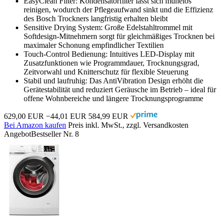
EasyClean Filter: Kondensatorfilter lässt sich mühelos
reinigen, wodurch der Pflegeaufwand sinkt und die Effizienz
des Bosch Trockners langfristig erhalten bleibt
Sensitive Drying System: Große Edelstahltrommel mit
Softdesign-Mitnehmern sorgt für gleichmäßiges Trocknen bei
maximaler Schonung empfindlicher Textilien
Touch-Control Bedienung: Intuitives LED-Display mit
Zusatzfunktionen wie Programmdauer, Trocknungsgrad,
Zeitvorwahl und Knitterschutz für flexible Steuerung
Stabil und laufruhig: Das AntiVibration Design erhöht die
Gerätestabilität und reduziert Geräusche im Betrieb – ideal für
offene Wohnbereiche und längere Trocknungsprogramme
629,00 EUR
−44,01 EUR
584,99 EUR
Bei Amazon kaufen
Preis inkl. MwSt., zzgl. Versandkosten
Angebot
Bestseller Nr. 8