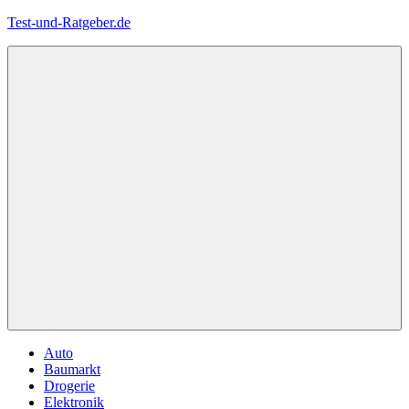
Zum
Test-und-Ratgeber.de
Inhalt
springen
Menü
Auto
Baumarkt
Drogerie
Elektronik