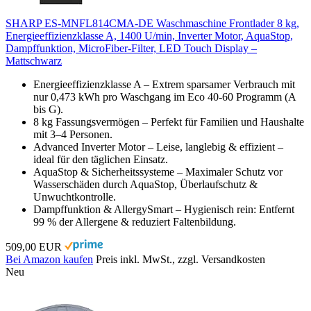
SHARP ES-MNFL814CMA-DE Waschmaschine Frontlader 8 kg,
Energieeffizienzklasse A, 1400 U/min, Inverter Motor, AquaStop,
Dampffunktion, MicroFiber-Filter, LED Touch Display –
Mattschwarz
Energieeffizienzklasse A – Extrem sparsamer Verbrauch mit
nur 0,473 kWh pro Waschgang im Eco 40-60 Programm (A
bis G).
8 kg Fassungsvermögen – Perfekt für Familien und Haushalte
mit 3–4 Personen.
Advanced Inverter Motor – Leise, langlebig & effizient –
ideal für den täglichen Einsatz.
AquaStop & Sicherheitssysteme – Maximaler Schutz vor
Wasserschäden durch AquaStop, Überlaufschutz &
Unwuchtkontrolle.
Dampffunktion & AllergySmart – Hygienisch rein: Entfernt
99 % der Allergene & reduziert Faltenbildung.
509,00 EUR
Bei Amazon kaufen
Preis inkl. MwSt., zzgl. Versandkosten
Neu