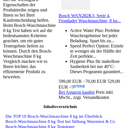
Eigenschaften der
Produktreihe zeigen und
Ihnen so bei Ihrer
Bosch WAN282K3, Serie 4,
Kaufentscheidung helfen.
Frontlader Waschmaschine, 8 kg...
Beim Bosch-Waschmaschine
8 kg Test haben wir auf die
Active Water Plus: Perfekte
bedeutsamsten Kriterien
Waschergebnisse bei jeder
geachtet, um ein gutes
Beladung. Spart bis zu...
Testergebnis liefern zu
Speed Perfect Option: Erziele
können. Durch den Bosch-
in weniger als der Hälfte der
Waschmaschine 8 kg
Zeit perfekte...
Vergleich machen wir es
Hygiene Plus für makellose
Ihnen leichter, das
Sauberkeit bei nur 40°C:
effizienteste Produkt zu
Dieses Programm garantiert...
bewerten.
599,00 EUR
−70,00 EUR
529,00
EUR
Bei Amazon kaufen
Preis inkl.
MwSt., zzgl. Versandkosten
Inhaltsverzeichnis
Die TOP 10 Bosch-Waschmaschine 8 kg im Überblick
Bosch-Waschmaschine 8 kg Test bei Stiftung Warentest & Co
Bosch-Waschmaschine 8 kg Testsieger