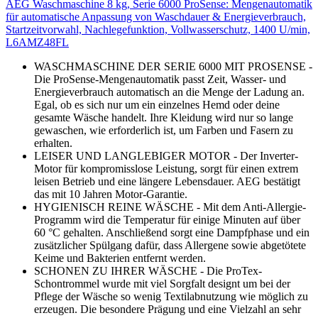
AEG Waschmaschine 8 kg, Serie 6000 ProSense: Mengenautomatik
für automatische Anpassung von Waschdauer & Energieverbrauch,
Startzeitvorwahl, Nachlegefunktion, Vollwasserschutz, 1400 U/min,
L6AMZ48FL
WASCHMASCHINE DER SERIE 6000 MIT PROSENSE -
Die ProSense-Mengenautomatik passt Zeit, Wasser- und
Energieverbrauch automatisch an die Menge der Ladung an.
Egal, ob es sich nur um ein einzelnes Hemd oder deine
gesamte Wäsche handelt. Ihre Kleidung wird nur so lange
gewaschen, wie erforderlich ist, um Farben und Fasern zu
erhalten.
LEISER UND LANGLEBIGER MOTOR - Der Inverter-
Motor für kompromisslose Leistung, sorgt für einen extrem
leisen Betrieb und eine längere Lebensdauer. AEG bestätigt
das mit 10 Jahren Motor-Garantie.
HYGIENISCH REINE WÄSCHE - Mit dem Anti-Allergie-
Programm wird die Temperatur für einige Minuten auf über
60 °C gehalten. Anschließend sorgt eine Dampfphase und ein
zusätzlicher Spülgang dafür, dass Allergene sowie abgetötete
Keime und Bakterien entfernt werden.
SCHONEN ZU IHRER WÄSCHE - Die ProTex-
Schontrommel wurde mit viel Sorgfalt designt um bei der
Pflege der Wäsche so wenig Textilabnutzung wie möglich zu
erzeugen. Die besondere Prägung und eine Vielzahl an sehr