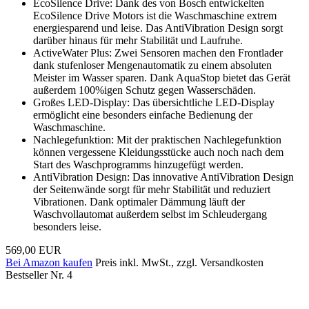
EcoSilence Drive: Dank des von Bosch entwickelten
EcoSilence Drive Motors ist die Waschmaschine extrem
energiesparend und leise. Das AntiVibration Design sorgt
darüber hinaus für mehr Stabilität und Laufruhe.
ActiveWater Plus: Zwei Sensoren machen den Frontlader
dank stufenloser Mengenautomatik zu einem absoluten
Meister im Wasser sparen. Dank AquaStop bietet das Gerät
außerdem 100%igen Schutz gegen Wasserschäden.
Großes LED-Display: Das übersichtliche LED-Display
ermöglicht eine besonders einfache Bedienung der
Waschmaschine.
Nachlegefunktion: Mit der praktischen Nachlegefunktion
können vergessene Kleidungsstücke auch noch nach dem
Start des Waschprogramms hinzugefügt werden.
AntiVibration Design: Das innovative AntiVibration Design
der Seitenwände sorgt für mehr Stabilität und reduziert
Vibrationen. Dank optimaler Dämmung läuft der
Waschvollautomat außerdem selbst im Schleudergang
besonders leise.
569,00 EUR
Bei Amazon kaufen
Preis inkl. MwSt., zzgl. Versandkosten
Bestseller Nr. 4