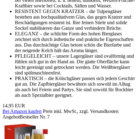
bei vielen Biersorten, u. a. hellem, dunklem, Weizen-Früchte-
Kraftbier sowie bei Cocktails, Säften und Wasser.
RESISTENT GEGEN KRATZER – die Tulpengläser
bestehen aus hochqualitativem Glas, das gegen Kratzer und
Beschädigungen resistent ist. Ihre feinen Stiele und solide
Sockel stabilisieren das Ganze und verhindern Brüche.
ELEGANZ – die schlichte Form des hohen Bierglases
zeichnet sich durch ästhetische und praktische Eigenschaften
aus. Das durchsichtige Glas betont schön die Bierfarbe und
der neigende Kelch hält das Aroma länger.
PFLEGELEICHT – unsere Lagergläser sind ovalförmig und
fühlen sich gut in der Hand an. Die glatte Oberfläche kann
leicht gereinigt und getrocknet werden. Die Weißbiergläser
sind spülmaschinenfest.
PRAKTISCH – die Kölschgläser passen sich jedem Geschirr
gut an. Die Zapfbiergläser bewähren sich sowohl im Alltag
als auch bei Feiern und Partys. Sie sind sowohl für Bockbier
als auch Spezialbier geeignet.
14,95 EUR
Bei Amazon kaufen
Preis inkl. MwSt., zzgl. Versandkosten
Angebot
Bestseller Nr. 7