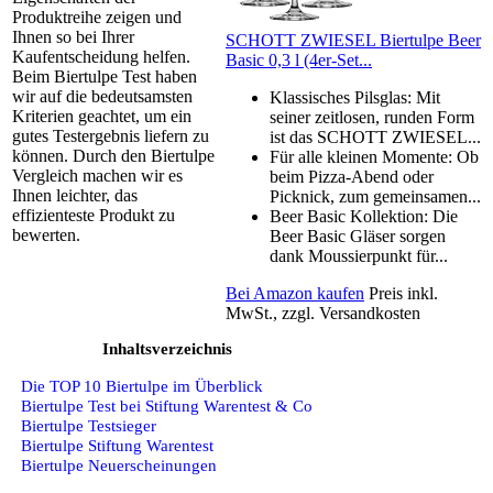
Produktreihe zeigen und
Ihnen so bei Ihrer
SCHOTT ZWIESEL Biertulpe Beer
Kaufentscheidung helfen.
Basic 0,3 l (4er-Set...
Beim Biertulpe Test haben
wir auf die bedeutsamsten
Klassisches Pilsglas: Mit
Kriterien geachtet, um ein
seiner zeitlosen, runden Form
gutes Testergebnis liefern zu
ist das SCHOTT ZWIESEL...
können. Durch den Biertulpe
Für alle kleinen Momente: Ob
Vergleich machen wir es
beim Pizza-Abend oder
Ihnen leichter, das
Picknick, zum gemeinsamen...
effizienteste Produkt zu
Beer Basic Kollektion: Die
bewerten.
Beer Basic Gläser sorgen
dank Moussierpunkt für...
Bei Amazon kaufen
Preis inkl.
MwSt., zzgl. Versandkosten
Inhaltsverzeichnis
Die TOP 10 Biertulpe im Überblick
Biertulpe Test bei Stiftung Warentest & Co
Biertulpe Testsieger
Biertulpe Stiftung Warentest
Biertulpe Neuerscheinungen