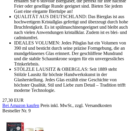
erhalten Sie 6 stilvolle Biergläser, die perfekt für Ihre nächste
Feier oder gesellige Runde geeignet sind. Bieten Sie jedem
Gast eine elegante Biertulpe an!
QUALITÄT AUS DEUTSCHLAND: Das Bierglas ist aus
hochwertigem Kristallglas gefertigt und überzeugt durch hohe
Bruchfestigkeit. Es ist spülmaschinengeeignet und bleibt auch
nach vielen Anwendungen kristallklar. Zudem ist es blei- und
cadmiumfrei.
IDEALES VOLUMEN: Jedes Pilsglas hat ein Volumen von
390 ml und besticht durch seine präzise Formgebung, die an
mundgeblasenes Glas erinnert. Der geschliffene Mundrand
und die stabile Schaumkrone sorgen für ein unvergessliches
Trinkerlebnis.
STÖLZLE LAUSITZ & OBERGLAS: Seit 1889 steht
Stölzle Lausitz für höchste Handwerkskunst in der
Glasherstellung. Jedes Glas erzählt eine Geschichte von
höchster Qualität, Stil und Liebe zum Detail – Tradition trifft
moderne Technologie.
27,30 EUR
Bei Amazon kaufen
Preis inkl. MwSt., zzgl. Versandkosten
Bestseller Nr. 9