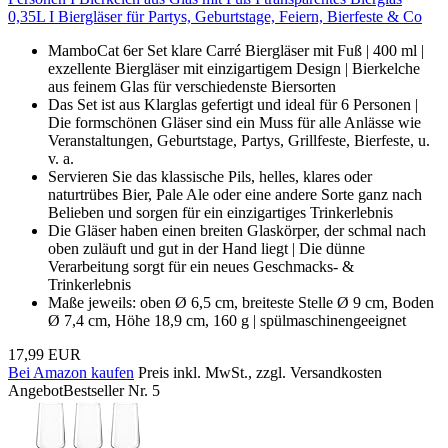
0,35L I Biergläser für Partys, Geburtstage, Feiern, Bierfeste & Co
MamboCat 6er Set klare Carré Biergläser mit Fuß | 400 ml |
exzellente Biergläser mit einzigartigem Design | Bierkelche
aus feinem Glas für verschiedenste Biersorten
Das Set ist aus Klarglas gefertigt und ideal für 6 Personen |
Die formschönen Gläser sind ein Muss für alle Anlässe wie
Veranstaltungen, Geburtstage, Partys, Grillfeste, Bierfeste, u.
v. a.
Servieren Sie das klassische Pils, helles, klares oder
naturtrübes Bier, Pale Ale oder eine andere Sorte ganz nach
Belieben und sorgen für ein einzigartiges Trinkerlebnis
Die Gläser haben einen breiten Glaskörper, der schmal nach
oben zuläuft und gut in der Hand liegt | Die dünne
Verarbeitung sorgt für ein neues Geschmacks- &
Trinkerlebnis
Maße jeweils: oben Ø 6,5 cm, breiteste Stelle Ø 9 cm, Boden
Ø 7,4 cm, Höhe 18,9 cm, 160 g | spülmaschinengeeignet
17,99 EUR
Bei Amazon kaufen
Preis inkl. MwSt., zzgl. Versandkosten
Angebot
Bestseller Nr. 5