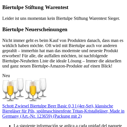
Biertulpe Stiftung Warentest
Leider ist uns momentan kein Biertulpe Stiftung Warentest Sieger.
Biertulpe Neuerscheinungen
Nicht immer geht es beim Kauf von Produkten danach, dass man es
wirklich haben möchte. Oft wird mit Biertulpe auch vor anderen
geprahlt – immerhin hat man das modernste und neueste Produkt
erworben! Für alle, die auffallen möchten, ist nachfolgende
Biertulpe-Neuheiten Liste die ideale Lösung – Immer die aktuellen
und ganz neuen Biertulpe-Amazon-Produkte auf einen Blick!
Neu
Schott Zwiesel Biertulpe Beer Basic 0,3 l (4er-Set), klassische
Biergläser für Pils, spülmaschinenfeste Tritan-Kristallgläser, Made in
Germany (Art.-Nr. 123659) (Packung mit 2)
La siguiente información se aplica a cada unidad del paquete