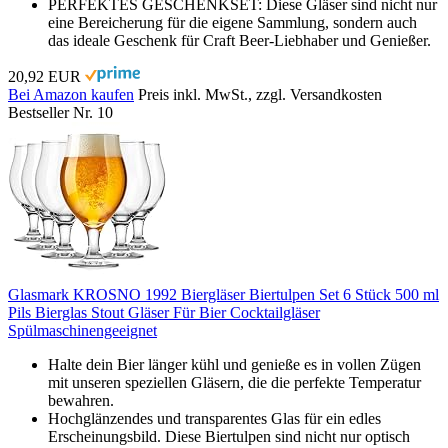
PERFEKTES GESCHENKSET: Diese Gläser sind nicht nur
eine Bereicherung für die eigene Sammlung, sondern auch
das ideale Geschenk für Craft Beer-Liebhaber und Genießer.
20,92 EUR
Bei Amazon kaufen
Preis inkl. MwSt., zzgl. Versandkosten
Bestseller Nr. 10
Glasmark KROSNO 1992 Biergläser Biertulpen Set 6 Stück 500 ml
Pils Bierglas Stout Gläser Für Bier Cocktailgläser
Spülmaschinengeeignet
Halte dein Bier länger kühl und genieße es in vollen Zügen
mit unseren speziellen Gläsern, die die perfekte Temperatur
bewahren.
Hochglänzendes und transparentes Glas für ein edles
Erscheinungsbild. Diese Biertulpen sind nicht nur optisch