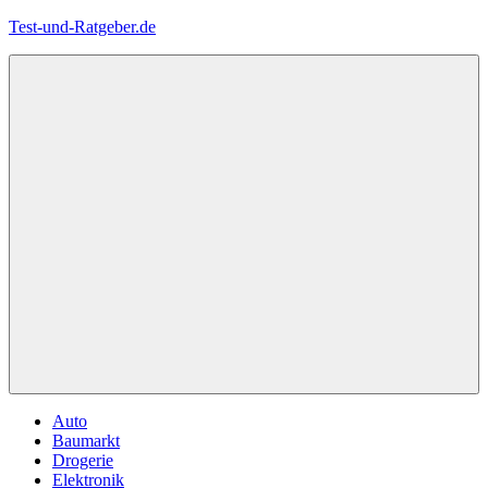
Zum
Test-und-Ratgeber.de
Inhalt
springen
Menü
Auto
Baumarkt
Drogerie
Elektronik