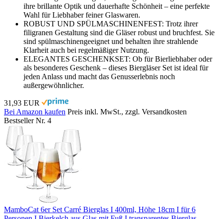
ihre brillante Optik und dauerhafte Schönheit – eine perfekte
Wahl für Liebhaber feiner Glaswaren.
ROBUST UND SPÜLMASCHINENFEST: Trotz ihrer
filigranen Gestaltung sind die Gläser robust und bruchfest. Sie
sind spülmaschinengeeignet und behalten ihre strahlende
Klarheit auch bei regelmäßiger Nutzung.
ELEGANTES GESCHENKSET: Ob für Bierliebhaber oder
als besonderes Geschenk – dieses Biergläser Set ist ideal für
jeden Anlass und macht das Genusserlebnis noch
außergewöhnlicher.
31,93 EUR
Bei Amazon kaufen
Preis inkl. MwSt., zzgl. Versandkosten
Bestseller Nr. 4
MamboCat 6er Set Carré Bierglas I 400ml, Höhe 18cm I für 6
Personen I Bierkelch aus Glas mit Fuß I transparentes Bierglas