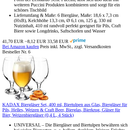
weiteren Puccini Produkten kombinieren und sorgt für ein
schönes Tischbild
Lieferumfang & Maße: 6 Biergläse, Maße: 18,6 x 7,3 cm
(HxB), Kelchhöhe 13,3 cm, Ø 6,1 cm, 125 g, 330 ml
Nutzinhalt, 410 ml randvoll perfekt geeignet für Pils, Craft
Biere sowie Longdrinks, Saftschorlen und Wasser
41,70 EUR
−8,12 EUR
33,58 EUR
Bei Amazon kaufen
Preis inkl. MwSt., zzgl. Versandkosten
Bestseller Nr. 6
KADAX Biergläser Set, 400 ml, Biertulpen aus Glas, Biergläser für
Pils, Helles, Weizen & Craft Beer, Bierglas, Bierkrug, Gläser für
Bier, Weizenbiergläser (0,4 L, 4 Stück)
UNIVERSAL – Die Biergläser und Biertulpen bewähren sich