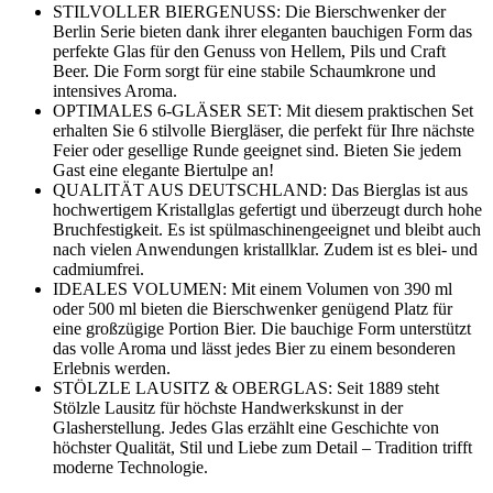
STILVOLLER BIERGENUSS: Die Bierschwenker der
Berlin Serie bieten dank ihrer eleganten bauchigen Form das
perfekte Glas für den Genuss von Hellem, Pils und Craft
Beer. Die Form sorgt für eine stabile Schaumkrone und
intensives Aroma.
OPTIMALES 6-GLÄSER SET: Mit diesem praktischen Set
erhalten Sie 6 stilvolle Biergläser, die perfekt für Ihre nächste
Feier oder gesellige Runde geeignet sind. Bieten Sie jedem
Gast eine elegante Biertulpe an!
QUALITÄT AUS DEUTSCHLAND: Das Bierglas ist aus
hochwertigem Kristallglas gefertigt und überzeugt durch hohe
Bruchfestigkeit. Es ist spülmaschinengeeignet und bleibt auch
nach vielen Anwendungen kristallklar. Zudem ist es blei- und
cadmiumfrei.
IDEALES VOLUMEN: Mit einem Volumen von 390 ml
oder 500 ml bieten die Bierschwenker genügend Platz für
eine großzügige Portion Bier. Die bauchige Form unterstützt
das volle Aroma und lässt jedes Bier zu einem besonderen
Erlebnis werden.
STÖLZLE LAUSITZ & OBERGLAS: Seit 1889 steht
Stölzle Lausitz für höchste Handwerkskunst in der
Glasherstellung. Jedes Glas erzählt eine Geschichte von
höchster Qualität, Stil und Liebe zum Detail – Tradition trifft
moderne Technologie.