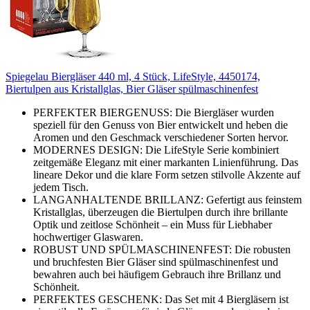
Spiegelau Biergläser 440 ml, 4 Stück, LifeStyle, 4450174,
Biertulpen aus Kristallglas, Bier Gläser spülmaschinenfest
PERFEKTER BIERGENUSS: Die Biergläser wurden
speziell für den Genuss von Bier entwickelt und heben die
Aromen und den Geschmack verschiedener Sorten hervor.
MODERNES DESIGN: Die LifeStyle Serie kombiniert
zeitgemäße Eleganz mit einer markanten Linienführung. Das
lineare Dekor und die klare Form setzen stilvolle Akzente auf
jedem Tisch.
LANGANHALTENDE BRILLANZ: Gefertigt aus feinstem
Kristallglas, überzeugen die Biertulpen durch ihre brillante
Optik und zeitlose Schönheit – ein Muss für Liebhaber
hochwertiger Glaswaren.
ROBUST UND SPÜLMASCHINENFEST: Die robusten
und bruchfesten Bier Gläser sind spülmaschinenfest und
bewahren auch bei häufigem Gebrauch ihre Brillanz und
Schönheit.
PERFEKTES GESCHENK: Das Set mit 4 Biergläsern ist