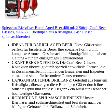
Spiegelau Biergläser Barrel Aged Beer 480 ml, 2 Stück, Craft Beer
Glasses, 4992660, Biertulpen aus Kristallglas, Bier Gläser
spülmaschinenfest
IDEAL FÜR BARREL AGED BEER: Diese Gläser sind
perfekt für fassgereifte Biere. Ihre spezielle Form bringt
komplexe Aromen, Geschmack und Mundgefühl optimal zur
Geltung – für ein einzigartiges Genusserlebnis.
CRAFT BEER EXPERTISE: Die Craft Beer Glasses-
Kollektion überzeugt durch speziell entwickelte Formen, die
in Zusammenarbeit mit führenden Brauereien und Experten
entstanden sind – für besondere Genussmomente.
LANGANHALTENDE BRILLANZ: Gefertigt aus feinstem
Kristallglas, überzeugen diese Biertulpen Gläser durch ihre
brillante Optik und zeitlose Eleganz - ein Muss für Liebhaber
hochwertiger Glaswaren.
ROBUST UND SPÜLMASCHINENFEST: Unsere
Biergläser sind spülmaschinenfest und bewahren auch bei
häufigem Gebrauch ihre Brillanz und Schönheit.