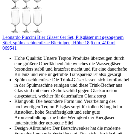
Leonardo Puccini Bier-Gläser 6er Set, Pilsgläser mit gezogenem
Stiel, spülmaschinenfeste Biertulpen, Höhe 18,6 cm, 410 ml,
069541
Hohe Qualität: Unsere Teqton Produkte überzeugen durch
eine größere Oberflächenhärte welches die Wassergläser
besonders stabil und kratzfest macht und für eine dauerhafte
Brillanz und eine ungetrübte Transparenz ist also gesorgt
Spülmaschinenfest: Die Trink-Gläser lassen sich komfortabel
in der Spülmaschine reinigen und diese Trink-Becher aus
Glas sind mit einem Schutzschild gegen Glaskorrosion
ausgestattet, welcher für dauerhaften Glanz sorgt
Klangvoll: Die besondere Form und Verarbeitung des
hochwertigen Teqton Pilsglas sorgt für tollen Klang beim
Anstoßen, hohe Standfestigkeit und sehr gute
Aromaentfaltung - die hohe Wertigkeit der Biergläser
unterstreicht der gezogene Stiel
Design-Allrounder: Der Bierschwenker hat die moderne
Form der Leonardo Serie Puccini, lässt sich also ideal mit