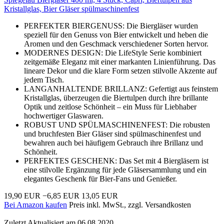
Kristallglas, Bier Gläser spülmaschinenfest
PERFEKTER BIERGENUSS: Die Biergläser wurden
speziell für den Genuss von Bier entwickelt und heben die
Aromen und den Geschmack verschiedener Sorten hervor.
MODERNES DESIGN: Die LifeStyle Serie kombiniert
zeitgemäße Eleganz mit einer markanten Linienführung. Das
lineare Dekor und die klare Form setzen stilvolle Akzente auf
jedem Tisch.
LANGANHALTENDE BRILLANZ: Gefertigt aus feinstem
Kristallglas, überzeugen die Biertulpen durch ihre brillante
Optik und zeitlose Schönheit – ein Muss für Liebhaber
hochwertiger Glaswaren.
ROBUST UND SPÜLMASCHINENFEST: Die robusten
und bruchfesten Bier Gläser sind spülmaschinenfest und
bewahren auch bei häufigem Gebrauch ihre Brillanz und
Schönheit.
PERFEKTES GESCHENK: Das Set mit 4 Biergläsern ist
eine stilvolle Ergänzung für jede Gläsersammlung und ein
elegantes Geschenk für Bier-Fans und Genießer.
19,90 EUR
−6,85 EUR
13,05 EUR
Bei Amazon kaufen
Preis inkl. MwSt., zzgl. Versandkosten
Zuletzt Aktualisiert am 06.08.2020