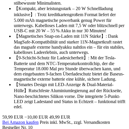
stilbewusste Minimalisten.
【Kompakt, aber leistungsstark – 20 W Schnellladung
inklusive】: Trotz kreditkartengroßem Format liefert der
5.000 mAh magnetische powerbank genug Power für
unterwegs. Kabelloses Laden mit 7,5 W oder blitzschnell per
USB-C mit 20 W – 55 % Akku in nur 30 Minuten!
【Magnetisches Snap-on-Laden mit 11N Stärke】: Dank
MagSafe-Kompatibilität und starker 11N-Magnetkraft rastet
das magsafe externe handyakku nahtlos ein – für ein stabiles,
kabelloses Ladeerlebnis, auch unterwegs.
【9-Schicht-Schutz für Ladesicherheit】: Mit der Tesla-
Batterie und dem NTC-Temperaturkontrollchip, der die
Temperatur 18.000 Mal pro Stunde überwachen kann, und
dem eingebauten 9-fachen Überladeschutz bietet die Baseus-
magnetische externe batterie eine kühle, sichere Ladung.
【Smartes Design mit LED-Anzeige & Dual-Material-
Hülle】Rutschfeste Aluminiumlegierung auf der Rückseite,
Nano-beschichtetes Silikon vorne. Die integrierte 5-Punkt-
LED zeigt Ladestand und Status in Echtzeit – funktional trifft
edel.
59,99 EUR
−10,00 EUR
49,99 EUR
Bei Amazon kaufen
Preis inkl. MwSt., zzgl. Versandkosten
Bestseller Nr. 10