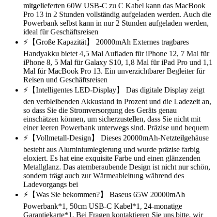
mitgelieferten 60W USB-C zu C Kabel kann das MacBook
Pro 13 in 2 Stunden vollständig aufgeladen werden. Auch die
Powerbank selbst kann in nur 2 Stunden aufgeladen werden,
ideal für Geschäftsreisen
⚡【Große Kapazität】 20000mAh Externes tragbares
Handyakku bietet 4,5 Mal Aufladen für iPhone 12, 7 Mal für
iPhone 8, 5 Mal für Galaxy S10, 1,8 Mal für iPad Pro und 1,1
Mal für MacBook Pro 13. Ein unverzichtbarer Begleiter für
Reisen und Geschäftsreisen
⚡【Intelligentes LED-Display】 Das digitale Display zeigt
den verbleibenden Akkustand in Prozent und die Ladezeit an,
so dass Sie die Stromversorgung des Geräts genau
einschätzen können, um sicherzustellen, dass Sie nicht mit
einer leeren Powerbank unterwegs sind. Präzise und bequem
⚡【Vollmetall-Design】 Dieses 20000mAh-Netzteilgehäuse
besteht aus Aluminiumlegierung und wurde präzise farbig
eloxiert. Es hat eine exquisite Farbe und einen glänzenden
Metallglanz. Das atemberaubende Design ist nicht nur schön,
sondern trägt auch zur Wärmeableitung während des
Ladevorgangs bei
⚡【Was Sie bekommen?】 Baseus 65W 20000mAh
Powerbank*1, 50cm USB-C Kabel*1, 24-monatige
Garantiekarte*1. Bei Fragen kontaktieren Sie uns bitte, wir