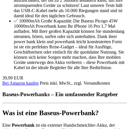
auszuschalten, der bis zu 2 Stunden andauern kann, um Ihre
stromsparenden Geräte zu schützen! Laut unseren Tests hält
das USB-C-Kabel mehr als 10.000 Biegungen stand und ist
damit ideal für den täglichen Gebrauch.
✅ 10000mAh Große Kapazität: Die Baseus Picogo 45W
10000mAh Powerbank kann Ihr iPhone 16 Pro 1,7 Mal
aufladen. Mit ihrer großen Kapazität können Sie stundenlang
streamen, hören, surfen oder sich unterhalten. Dank ihrer
power bank klein und powerbank leicht konstruierten Form
ist sie ein perfektes Reise-Gadget – ideal für Ausflüge,
Geschäftsreisen oder einfach für die quotidaine Nutzung. Sie
können sich keine Sorgen mehr machen, dass Ihre mobilen
Geräte unterwegs den Akku verlieren – diese Powerbank mit
Kabel ist der ideale Begleiter für alle Ihre Bedürfnisse.
39,99 EUR
Bei Amazon kaufen
Preis inkl. MwSt., zzgl. Versandkosten
Baseus-Powerbanks – Ein umfassender Ratgeber
Was ist eine Baseus‑Powerbank?
Eine
Powerbank
ist ein externer Handschmeichler-Akku, der