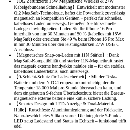
【Qi2 Zertifizierte 15W Magnetische Wireless & 27W
Kabelgebundene Schnellladung】Entwickelt mit modernster
Qi2 MagSafe-Technologie, haftet die Powerbank zuverlässig
magnetisch an kompatiblen Geräten – perfekt für schnelles,
kabelloses Laden unterwegs. Genießen Sie blitzschnelle
Ladegeschwindigkeiten: Laden Sie Ihr iPhone 16 Pro
innerhalb von nur 30 Minuten auf 50 % (kabellos mit 15W
MagSafe) oder erreichen Sie 49 % beim iPhone 16 Pro Max
in nur 30 Minuten über den leistungsstarken 27W USB-C
Anschluss.
【Magnetisches Snap-on-Laden mit 11N Stärke】: Dank
MagSafe-Kompatibilität und starker 11N-Magnetkraft rastet
das magsafe externe handyakku nahtlos ein – für ein stabiles,
kabelloses Ladeerlebnis, auch unterwegs.
【9-Schicht-Schutz für Ladesicherheit】: Mit der Tesla-
Batterie und dem NTC-Temperaturkontrollchip, der die
Temperatur 18.000 Mal pro Stunde überwachen kann, und
dem eingebauten 9-fachen Überladeschutz bietet die Baseus-
magnetische externe batterie eine kühle, sichere Ladung.
【Smartes Design mit LED-Anzeige & Dual-Material-
Hülle】Rutschfeste Aluminiumlegierung auf der Rückseite,
Nano-beschichtetes Silikon vorne. Die integrierte 5-Punkt-
LED zeigt Ladestand und Status in Echtzeit – funktional trifft
edel.