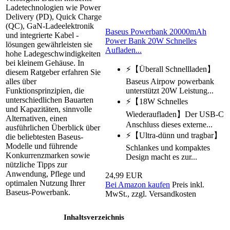
Ladetechnologien wie Power
Delivery (PD), Quick Charge
(QC), GaN‑Ladeelektronik
Baseus Powerbank 20000mAh
und integrierte Kabel ­
Power Bank 20W Schnelles
lösungen gewährleisten sie
Aufladen...
hohe Ladegeschwindigkeiten
bei kleinem Gehäuse. In
⚡【Überall Schnellladen】
diesem Ratgeber erfahren Sie
Baseus Airpow powerbank
alles über
unterstützt 20W Leistung...
Funktionsprinzipien, die
unterschiedlichen Bauarten
⚡【18W Schnelles
und Kapazitäten, sinnvolle
Wiederaufladen】Der USB-C
Alternativen, einen
Anschluss dieses externe...
ausführlichen Überblick über
⚡【Ultra-dünn und tragbar】
die beliebtesten Baseus-
Modelle und führende
Schlankes und kompaktes
Konkurrenzmarken sowie
Design macht es zur...
nützliche Tipps zur
Anwendung, Pflege und
24,99 EUR
optimalen Nutzung Ihrer
Bei Amazon kaufen
Preis inkl.
Baseus-Powerbank.
MwSt., zzgl. Versandkosten
Inhaltsverzeichnis