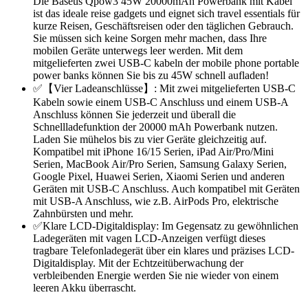
Die Baseus Qpow3 45W 20000mAh Powerbank mit Kabel
ist das ideale reise gadgets und eignet sich travel essentials für
kurze Reisen, Geschäftsreisen oder den täglichen Gebrauch.
Sie müssen sich keine Sorgen mehr machen, dass Ihre
mobilen Geräte unterwegs leer werden. Mit dem
mitgelieferten zwei USB-C kabeln der mobile phone portable
power banks können Sie bis zu 45W schnell aufladen!
✅【Vier Ladeanschlüsse】: Mit zwei mitgelieferten USB-C
Kabeln sowie einem USB-C Anschluss und einem USB-A
Anschluss können Sie jederzeit und überall die
Schnellladefunktion der 20000 mAh Powerbank nutzen.
Laden Sie mühelos bis zu vier Geräte gleichzeitig auf.
Kompatibel mit iPhone 16/15 Serien, iPad Air/Pro/Mini
Serien, MacBook Air/Pro Serien, Samsung Galaxy Serien,
Google Pixel, Huawei Serien, Xiaomi Serien und anderen
Geräten mit USB-C Anschluss. Auch kompatibel mit Geräten
mit USB-A Anschluss, wie z.B. AirPods Pro, elektrische
Zahnbürsten und mehr.
✅Klare LCD-Digitaldisplay: Im Gegensatz zu gewöhnlichen
Ladegeräten mit vagen LCD-Anzeigen verfügt dieses
tragbare Telefonladegerät über ein klares und präzises LCD-
Digitaldisplay. Mit der Echtzeitüberwachung der
verbleibenden Energie werden Sie nie wieder von einem
leeren Akku überrascht.