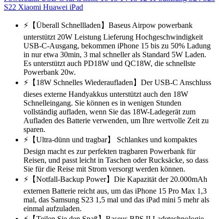
S22 Xiaomi Huawei iPad
⚡【Überall Schnellladen】Baseus Airpow powerbank
unterstützt 20W Leistung Lieferung Hochgeschwindigkeit
USB-C-Ausgang, bekommen iPhone 15 bis zu 50% Ladung
in nur etwa 30min, 3 mal schneller als Standard 5W Laden.
Es unterstützt auch PD18W und QC18W, die schnellste
Powerbank 20w.
⚡【18W Schnelles Wiederaufladen】Der USB-C Anschluss
dieses externe Handyakkus unterstützt auch den 18W
Schnelleingang. Sie können es in wenigen Stunden
vollständig aufladen, wenn Sie das 18W-Ladegerät zum
Aufladen des Batterie verwenden, um Ihre wertvolle Zeit zu
sparen.
⚡【Ultra-dünn und tragbar】 Schlankes und kompaktes
Design macht es zur perfekten tragbaren Powerbank für
Reisen, und passt leicht in Taschen oder Rucksäcke, so dass
Sie für die Reise mit Strom versorgt werden können.
⚡【Notfall-Backup Power】Die Kapazität der 20.000mAh
externen Batterie reicht aus, um das iPhone 15 Pro Max 1,3
mal, das Samsung S23 1,5 mal und das iPad mini 5 mehr als
einmal aufzuladen.
⚡【Teilen Sie den Spaß】Baseus BPS II Ladetechnologie