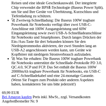
Reisen und eine ideale Geschenkauswahl. Der integrierte
Chip verwendet die BPSⅡ-Technologie (Baseus Power Split),
um Sie und Ihre Geräte vor Überhitzung, Kurzschluss und
Tiefentladung zu schützen.
🚀 Zweiweg-Schnellladung: Die Baseus 100W tragbare
Powerbank für Notebooks verfügt über zwei USB-C-
Anschlüsse mit 100W Ausgangsleistung und 60W
Eingangsleistung sowie zwei USB-A-Schnellladeanschlüsse
für Notebooks und Smartphones. Durch langes Drücken der
Ein-/Aus-Taste für drei Sekunden können Sie den
Niedrigstrommodus aktivieren, der zwei Stunden lang an
USB-A2 angeschlossen werden kann, um Geräte wie
Kopfhörer mit niedrigem Stromverbrauch aufzuladen.
🚀 Was Sie erhalten: Die Baseus 100W tragbare Powerbank
für Notebooks unterstützt die Schnelllade-Protokolle PD 3.0,
QC.4.0, SCP und FCP. Das Set enthält die Baseus 100W
20000mAh tragbare Powerbank für Notebooks, ein USB-C
auf C-Schnellladekabel und eine 24-monatige Garantie.
(Wenn Sie Fragen zum Produkt oder anderen Aspekten
haben, kontaktieren Sie uns bitte jederzeit!)
69,99 EUR
Bei Amazon kaufen
Preis inkl. MwSt., zzgl. Versandkosten
Angebot
Bestseller Nr. 9