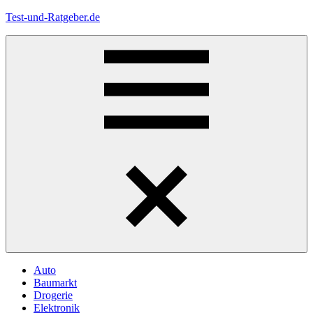
Zum
Test-und-Ratgeber.de
Inhalt
springen
Menü
Auto
Baumarkt
Drogerie
Elektronik