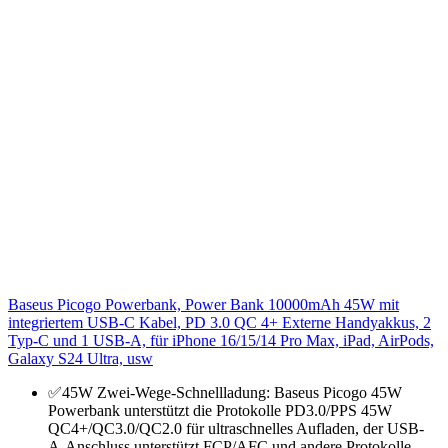
Baseus Picogo Powerbank, Power Bank 10000mAh 45W mit
integriertem USB-C Kabel, PD 3.0 QC 4+ Externe Handyakkus, 2
Typ-C und 1 USB-A, für iPhone 16/15/14 Pro Max, iPad, AirPods,
Galaxy S24 Ultra, usw
✅45W Zwei-Wege-Schnellladung: Baseus Picogo 45W
Powerbank unterstützt die Protokolle PD3.0/PPS 45W
QC4+/QC3.0/QC2.0 für ultraschnelles Aufladen, der USB-
A-Anschluss unterstützt FCP/AFC und andere Protokolle.