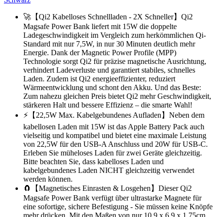
🚀【Qi2 Kabelloses Schnellladen - 2X Schneller】Qi2
Magsafe Power Bank liefert mit 15W die doppelte
Ladegeschwindigkeit im Vergleich zum herkömmlichen Qi-
Standard mit nur 7,5W, in nur 30 Minuten deutlich mehr
Energie. Dank der Magnetic Power Profile (MPP)
Technologie sorgt Qi2 für präzise magnetische Ausrichtung,
verhindert Ladeverluste und garantiert stabiles, schnelles
Laden. Zudem ist Qi2 energieeffizienter, reduziert
Wärmeentwicklung und schont den Akku. Und das Beste:
Zum nahezu gleichen Preis bietet Qi2 mehr Geschwindigkeit,
stärkeren Halt und bessere Effizienz – die smarte Wahl!
⚡【22,5W Max. Kabelgebundenes Aufladen】Neben dem
kabellosen Laden mit 15W ist das Apple Battery Pack auch
vielseitig und kompatibel und bietet eine maximale Leistung
von 22,5W für den USB-A Anschluss und 20W für USB-C.
Erleben Sie müheloses Laden für zwei Geräte gleichzeitig.
Bitte beachten Sie, dass kabelloses Laden und
kabelgebundenes Laden NICHT gleichzeitig verwendet
werden können.
🧲【Magnetisches Einrasten & Losgehen】Dieser Qi2
Magsafe Power Bank verfügt über ultrastarke Magnete für
eine sofortige, sichere Befestigung - Sie müssen keine Knöpfe
mehr drücken. Mit den Maßen von nur 10,9 x 6,9 x 1,75cm