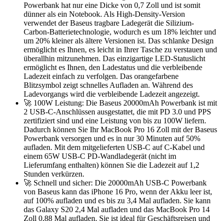
Powerbank hat nur eine Dicke von 0,7 Zoll und ist somit
dünner als ein Notebook. Als High-Density-Version
verwendet der Baseus tragbare Ladegerät die Silizium-
Carbon-Batterietechnologie, wodurch es um 18% leichter und
um 20% kleiner als ältere Versionen ist. Das schlanke Design
ermöglicht es Ihnen, es leicht in Ihrer Tasche zu verstauen und
überallhin mitzunehmen. Das einzigartige LED-Statuslicht
ermöglicht es Ihnen, den Ladestatus und die verbleibende
Ladezeit einfach zu verfolgen. Das orangefarbene
Blitzsymbol zeigt schnelles Aufladen an. Während des
Ladevorgangs wird die verbleibende Ladezeit angezeigt.
🚀 100W Leistung: Die Baseus 20000mAh Powerbank ist mit
2 USB-C-Anschlüssen ausgestattet, die mit PD 3.0 und PPS
zertifiziert sind und eine Leistung von bis zu 100W liefern.
Dadurch können Sie Ihr MacBook Pro 16 Zoll mit der Baseus
Powerbank versorgen und es in nur 30 Minuten auf 50%
aufladen. Mit dem mitgelieferten USB-C auf C-Kabel und
einem 65W USB-C PD-Wandladegerät (nicht im
Lieferumfang enthalten) können Sie die Ladezeit auf 1,2
Stunden verkürzen.
🚀 Schnell und sicher: Die 20000mAh USB-C Powerbank
von Baseus kann das iPhone 16 Pro, wenn der Akku leer ist,
auf 100% aufladen und es bis zu 3,4 Mal aufladen. Sie kann
das Galaxy S20 2,4 Mal aufladen und das MacBook Pro 14
Zoll 0,88 Mal aufladen. Sie ist ideal für Geschäftsreisen und