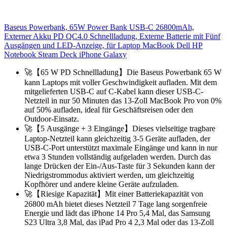
Baseus Powerbank, 65W Power Bank USB-C 26800mAh,
Externer Akku PD QC4.0 Schnellladung, Externe Batterie mit Fünf
Ausgängen und LED-Anzeige, für Laptop MacBook Dell HP
Notebook Steam Deck iPhone Galaxy
🚀【65 W PD Schnellladung】Die Baseus Powerbank 65 W
kann Laptops mit voller Geschwindigkeit aufladen. Mit dem
mitgelieferten USB-C auf C-Kabel kann dieser USB-C-
Netzteil in nur 50 Minuten das 13-Zoll MacBook Pro von 0%
auf 50% aufladen, ideal für Geschäftsreisen oder den
Outdoor-Einsatz.
🚀【5 Ausgänge + 3 Eingänge】Dieses vielseitige tragbare
Laptop-Netzteil kann gleichzeitig 3-5 Geräte aufladen, der
USB-C-Port unterstützt maximale Eingänge und kann in nur
etwa 3 Stunden vollständig aufgeladen werden. Durch das
lange Drücken der Ein-/Aus-Taste für 3 Sekunden kann der
Niedrigstrommodus aktiviert werden, um gleichzeitig
Kopfhörer und andere kleine Geräte aufzuladen.
🚀【Riesige Kapazität】Mit einer Batteriekapazität von
26800 mAh bietet dieses Netzteil 7 Tage lang sorgenfreie
Energie und lädt das iPhone 14 Pro 5,4 Mal, das Samsung
S23 Ultra 3,8 Mal, das iPad Pro 4 2,3 Mal oder das 13-Zoll