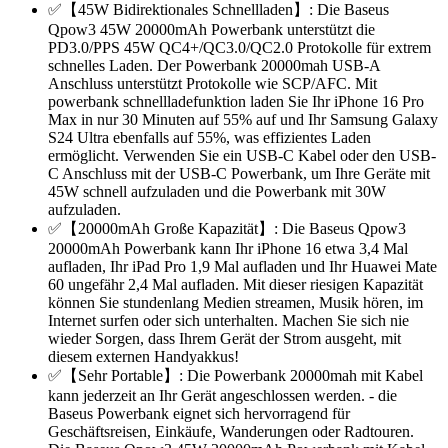
✅【45W Bidirektionales Schnellladen】: Die Baseus
Qpow3 45W 20000mAh Powerbank unterstützt die
PD3.0/PPS 45W QC4+/QC3.0/QC2.0 Protokolle für extrem
schnelles Laden. Der Powerbank 20000mah USB-A
Anschluss unterstützt Protokolle wie SCP/AFC. Mit
powerbank schnellladefunktion laden Sie Ihr iPhone 16 Pro
Max in nur 30 Minuten auf 55% auf und Ihr Samsung Galaxy
S24 Ultra ebenfalls auf 55%, was effizientes Laden
ermöglicht. Verwenden Sie ein USB-C Kabel oder den USB-
C Anschluss mit der USB-C Powerbank, um Ihre Geräte mit
45W schnell aufzuladen und die Powerbank mit 30W
aufzuladen.
✅【20000mAh Große Kapazität】: Die Baseus Qpow3
20000mAh Powerbank kann Ihr iPhone 16 etwa 3,4 Mal
aufladen, Ihr iPad Pro 1,9 Mal aufladen und Ihr Huawei Mate
60 ungefähr 2,4 Mal aufladen. Mit dieser riesigen Kapazität
können Sie stundenlang Medien streamen, Musik hören, im
Internet surfen oder sich unterhalten. Machen Sie sich nie
wieder Sorgen, dass Ihrem Gerät der Strom ausgeht, mit
diesem externen Handyakkus!
✅【Sehr Portable】: Die Powerbank 20000mah mit Kabel
kann jederzeit an Ihr Gerät angeschlossen werden. - die
Baseus Powerbank eignet sich hervorragend für
Geschäftsreisen, Einkäufe, Wanderungen oder Radtouren.