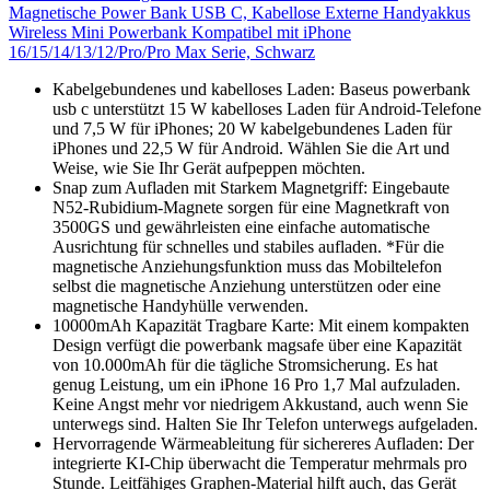
Magnetische Power Bank USB C, Kabellose Externe Handyakkus
Wireless Mini Powerbank Kompatibel mit iPhone
16/15/14/13/12/Pro/Pro Max Serie, Schwarz
Kabelgebundenes und kabelloses Laden: Baseus powerbank
usb c unterstützt 15 W kabelloses Laden für Android-Telefone
und 7,5 W für iPhones; 20 W kabelgebundenes Laden für
iPhones und 22,5 W für Android. Wählen Sie die Art und
Weise, wie Sie Ihr Gerät aufpeppen möchten.
Snap zum Aufladen mit Starkem Magnetgriff: Eingebaute
N52-Rubidium-Magnete sorgen für eine Magnetkraft von
3500GS und gewährleisten eine einfache automatische
Ausrichtung für schnelles und stabiles aufladen. *Für die
magnetische Anziehungsfunktion muss das Mobiltelefon
selbst die magnetische Anziehung unterstützen oder eine
magnetische Handyhülle verwenden.
10000mAh Kapazität Tragbare Karte: Mit einem kompakten
Design verfügt die powerbank magsafe über eine Kapazität
von 10.000mAh für die tägliche Stromsicherung. Es hat
genug Leistung, um ein iPhone 16 Pro 1,7 Mal aufzuladen.
Keine Angst mehr vor niedrigem Akkustand, auch wenn Sie
unterwegs sind. Halten Sie Ihr Telefon unterwegs aufgeladen.
Hervorragende Wärmeableitung für sichereres Aufladen: Der
integrierte KI-Chip überwacht die Temperatur mehrmals pro
Stunde. Leitfähiges Graphen-Material hilft auch, das Gerät