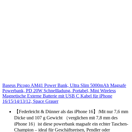
Baseus Picogo AM41 Power Bank, Ultra Slim 5000mAh Magsafe
Powerbank, PD 20W Schnellladung, Portabel, Mini Wireless
Magnetische Externe Batterie mit USB C Kabel für iPhone
16/15/14/13/12, Space Grauer
【Federleicht & Dünner als das iPhone 16】:Mit nur 7,6 mm
Dicke und 107 g Gewicht （verglichen mit 7,8 mm des
iPhone 16）ist diese powerbank magsafe ein echter Taschen-
Champion – ideal für Geschäftsreisen, Pendler oder