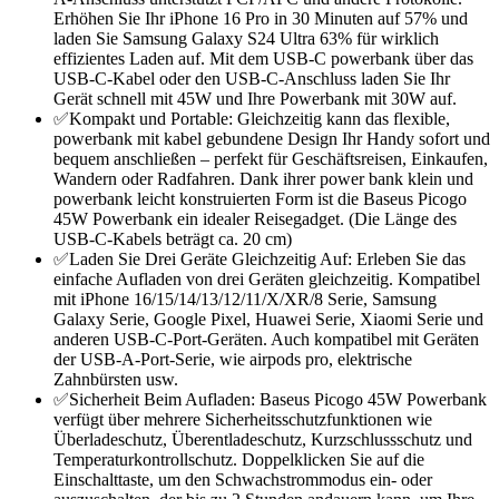
Erhöhen Sie Ihr iPhone 16 Pro in 30 Minuten auf 57% und
laden Sie Samsung Galaxy S24 Ultra 63% für wirklich
effizientes Laden auf. Mit dem USB-C powerbank über das
USB-C-Kabel oder den USB-C-Anschluss laden Sie Ihr
Gerät schnell mit 45W und Ihre Powerbank mit 30W auf.
✅Kompakt und Portable: Gleichzeitig kann das flexible,
powerbank mit kabel gebundene Design Ihr Handy sofort und
bequem anschließen – perfekt für Geschäftsreisen, Einkaufen,
Wandern oder Radfahren. Dank ihrer power bank klein und
powerbank leicht konstruierten Form ist die Baseus Picogo
45W Powerbank ein idealer Reisegadget. (Die Länge des
USB-C-Kabels beträgt ca. 20 cm)
✅Laden Sie Drei Geräte Gleichzeitig Auf: Erleben Sie das
einfache Aufladen von drei Geräten gleichzeitig. Kompatibel
mit iPhone 16/15/14/13/12/11/X/XR/8 Serie, Samsung
Galaxy Serie, Google Pixel, Huawei Serie, Xiaomi Serie und
anderen USB-C-Port-Geräten. Auch kompatibel mit Geräten
der USB-A-Port-Serie, wie airpods pro, elektrische
Zahnbürsten usw.
✅Sicherheit Beim Aufladen: Baseus Picogo 45W Powerbank
verfügt über mehrere Sicherheitsschutzfunktionen wie
Überladeschutz, Überentladeschutz, Kurzschlussschutz und
Temperaturkontrollschutz. Doppelklicken Sie auf die
Einschalttaste, um den Schwachstrommodus ein- oder