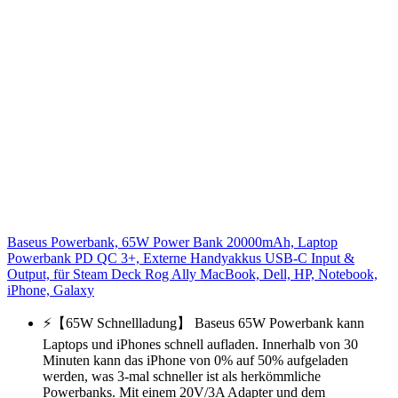
Baseus Powerbank, 65W Power Bank 20000mAh, Laptop
Powerbank PD QC 3+, Externe Handyakkus USB-C Input &
Output, für Steam Deck Rog Ally MacBook, Dell, HP, Notebook,
iPhone, Galaxy
⚡【65W Schnellladung】 Baseus 65W Powerbank kann
Laptops und iPhones schnell aufladen. Innerhalb von 30
Minuten kann das iPhone von 0% auf 50% aufgeladen
werden, was 3-mal schneller ist als herkömmliche
Powerbanks. Mit einem 20V/3A Adapter und dem