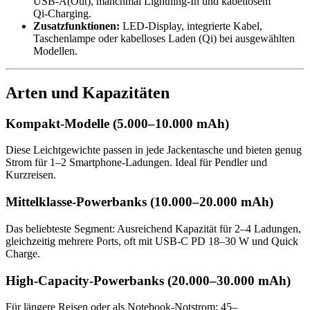
USB‑A(Out), manchmal Lightning‑In und kabellosem
Qi‑Charging.
Zusatzfunktionen:
LED‑Display, integrierte Kabel,
Taschenlampe oder kabelloses Laden (Qi) bei ausgewählten
Modellen.
Arten und Kapazitäten
Kompakt‑Modelle (5.000–10.000 mAh)
Diese Leichtgewichte passen in jede Jackentasche und bieten genug
Strom für 1–2 Smartphone‑Ladungen. Ideal für Pendler und
Kurzreisen.
Mittelklasse‑Powerbanks (10.000–20.000 mAh)
Das beliebteste Segment: Ausreichend Kapazität für 2–4 Ladungen,
gleichzeitig mehrere Ports, oft mit USB‑C PD 18–30 W und Quick
Charge.
High‑Capacity‑Powerbanks (20.000–30.000 mAh)
Für längere Reisen oder als Notebook‑Notstrom: 45–