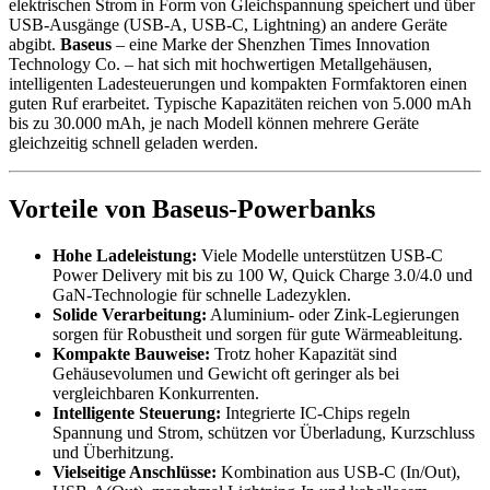
elektrischen Strom in Form von Gleichspannung speichert und über
USB‑Ausgänge (USB‑A, USB‑C, Lightning) an andere Geräte
abgibt.
Baseus
– eine Marke der Shenzhen Times Innovation
Technology Co. – hat sich mit hochwertigen Metallgehäusen,
intelligenten Ladesteuerungen und kompakten Formfaktoren einen
guten Ruf erarbeitet. Typische Kapazitäten reichen von 5.000 mAh
bis zu 30.000 mAh, je nach Modell können mehrere Geräte
gleichzeitig schnell geladen werden.
Vorteile von Baseus‑Powerbanks
Hohe Ladeleistung:
Viele Modelle unterstützen USB‑C
Power Delivery mit bis zu 100 W, Quick Charge 3.0/4.0 und
GaN‑Technologie für schnelle Ladezyklen.
Solide Verarbeitung:
Aluminium- oder Zink-Legierungen
sorgen für Robustheit und sorgen für gute Wärmeableitung.
Kompakte Bauweise:
Trotz hoher Kapazität sind
Gehäusevolumen und Gewicht oft geringer als bei
vergleichbaren Konkurrenten.
Intelligente Steuerung:
Integrierte IC‑Chips regeln
Spannung und Strom, schützen vor Überladung, Kurzschluss
und Überhitzung.
Vielseitige Anschlüsse:
Kombination aus USB‑C (In/Out),