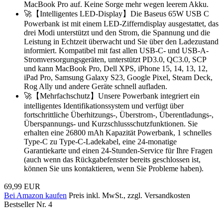
MacBook Pro auf. Keine Sorge mehr wegen leerem Akku.
🚀【Intelligentes LED-Display】Die Baseus 65W USB C
Powerbank ist mit einem LED-Zifferndisplay ausgestattet, das
drei Modi unterstützt und den Strom, die Spannung und die
Leistung in Echtzeit überwacht und Sie über den Ladezustand
informiert. Kompatibel mit fast allen USB-C- und USB-A-
Stromversorgungsgeräten, unterstützt PD3.0, QC3.0, SCP
und kann MacBook Pro, Dell XPS, iPhone 15, 14, 13, 12,
iPad Pro, Samsung Galaxy S23, Google Pixel, Steam Deck,
Rog Ally und andere Geräte schnell aufladen.
🚀【Mehrfachschutz】Unsere Powerbank integriert ein
intelligentes Identifikationssystem und verfügt über
fortschrittliche Überhitzungs-, Überstrom-, Überentladungs-,
Überspannungs- und Kurzschlussschutzfunktionen. Sie
erhalten eine 26800 mAh Kapazität Powerbank, 1 schnelles
Type-C zu Type-C-Ladekabel, eine 24-monatige
Garantiekarte und einen 24-Stunden-Service für Ihre Fragen
(auch wenn das Rückgabefenster bereits geschlossen ist,
können Sie uns kontaktieren, wenn Sie Probleme haben).
69,99 EUR
Bei Amazon kaufen
Preis inkl. MwSt., zzgl. Versandkosten
Bestseller Nr. 4