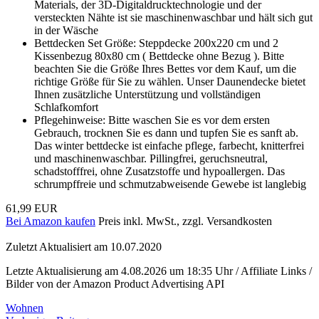
Materials, der 3D-Digitaldrucktechnologie und der
versteckten Nähte ist sie maschinenwaschbar und hält sich gut
in der Wäsche
Bettdecken Set Größe: Steppdecke 200x220 cm und 2
Kissenbezug 80x80 cm ( Bettdecke ohne Bezug ). Bitte
beachten Sie die Größe Ihres Bettes vor dem Kauf, um die
richtige Größe für Sie zu wählen. Unser Daunendecke bietet
Ihnen zusätzliche Unterstützung und vollständigen
Schlafkomfort
Pflegehinweise: Bitte waschen Sie es vor dem ersten
Gebrauch, trocknen Sie es dann und tupfen Sie es sanft ab.
Das winter bettdecke ist einfache pflege, farbecht, knitterfrei
und maschinenwaschbar. Pillingfrei, geruchsneutral,
schadstofffrei, ohne Zusatzstoffe und hypoallergen. Das
schrumpffreie und schmutzabweisende Gewebe ist langlebig
61,99 EUR
Bei Amazon kaufen
Preis inkl. MwSt., zzgl. Versandkosten
Zuletzt Aktualisiert am 10.07.2020
Letzte Aktualisierung am 4.08.2026 um 18:35 Uhr / Affiliate Links /
Bilder von der Amazon Product Advertising API
Wohnen