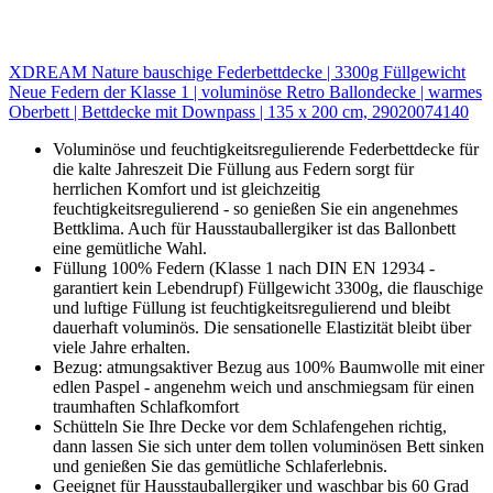
XDREAM Nature bauschige Federbettdecke | 3300g Füllgewicht
Neue Federn der Klasse 1 | voluminöse Retro Ballondecke | warmes
Oberbett | Bettdecke mit Downpass | 135 x 200 cm, 29020074140
Voluminöse und feuchtigkeitsregulierende Federbettdecke für
die kalte Jahreszeit Die Füllung aus Federn sorgt für
herrlichen Komfort und ist gleichzeitig
feuchtigkeitsregulierend - so genießen Sie ein angenehmes
Bettklima. Auch für Hausstauballergiker ist das Ballonbett
eine gemütliche Wahl.
Füllung 100% Federn (Klasse 1 nach DIN EN 12934 -
garantiert kein Lebendrupf) Füllgewicht 3300g, die flauschige
und luftige Füllung ist feuchtigkeitsregulierend und bleibt
dauerhaft voluminös. Die sensationelle Elastizität bleibt über
viele Jahre erhalten.
Bezug: atmungsaktiver Bezug aus 100% Baumwolle mit einer
edlen Paspel - angenehm weich und anschmiegsam für einen
traumhaften Schlafkomfort
Schütteln Sie Ihre Decke vor dem Schlafengehen richtig,
dann lassen Sie sich unter dem tollen voluminösen Bett sinken
und genießen Sie das gemütliche Schlaferlebnis.
Geeignet für Hausstauballergiker und waschbar bis 60 Grad