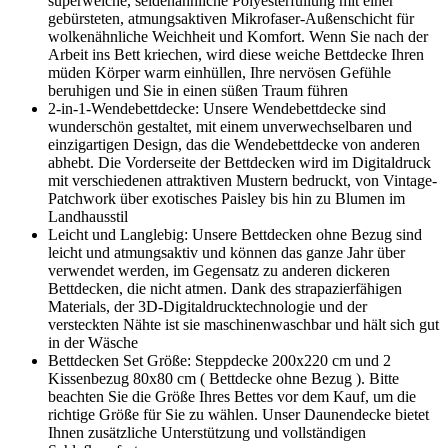
superweiche, seidenähnliche Polyesterfüllung mit einer
gebürsteten, atmungsaktiven Mikrofaser-Außenschicht für
wolkenähnliche Weichheit und Komfort. Wenn Sie nach der
Arbeit ins Bett kriechen, wird diese weiche Bettdecke Ihren
müden Körper warm einhüllen, Ihre nervösen Gefühle
beruhigen und Sie in einen süßen Traum führen
2-in-1-Wendebettdecke: Unsere Wendebettdecke sind
wunderschön gestaltet, mit einem unverwechselbaren und
einzigartigen Design, das die Wendebettdecke von anderen
abhebt. Die Vorderseite der Bettdecken wird im Digitaldruck
mit verschiedenen attraktiven Mustern bedruckt, von Vintage-
Patchwork über exotisches Paisley bis hin zu Blumen im
Landhausstil
Leicht und Langlebig: Unsere Bettdecken ohne Bezug sind
leicht und atmungsaktiv und können das ganze Jahr über
verwendet werden, im Gegensatz zu anderen dickeren
Bettdecken, die nicht atmen. Dank des strapazierfähigen
Materials, der 3D-Digitaldrucktechnologie und der
versteckten Nähte ist sie maschinenwaschbar und hält sich gut
in der Wäsche
Bettdecken Set Größe: Steppdecke 200x220 cm und 2
Kissenbezug 80x80 cm ( Bettdecke ohne Bezug ). Bitte
beachten Sie die Größe Ihres Bettes vor dem Kauf, um die
richtige Größe für Sie zu wählen. Unser Daunendecke bietet
Ihnen zusätzliche Unterstützung und vollständigen