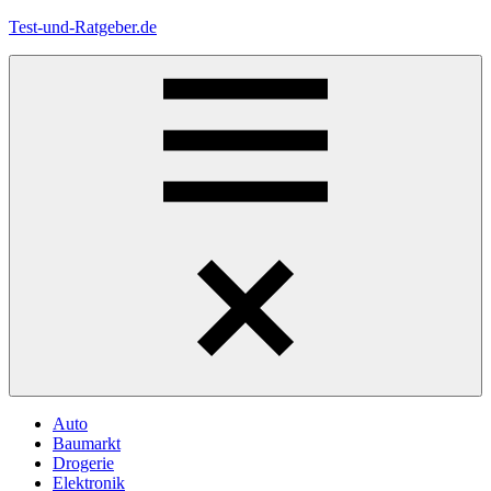
Zum
Test-und-Ratgeber.de
Inhalt
springen
Menü
Auto
Baumarkt
Drogerie
Elektronik