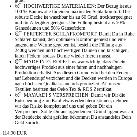
groß.
😴 HOCHWERTIGE MATERIALIEN: Der Bezug ist aus
100 % Baumwolle für einen maximalen Schlafkomfort. Die
robuste Decke ist waschbar bis zu 60 Grad, trocknergeeignet
und für Allergiker geeignet. Die Füllung besteht aus 50%
Gänsedaunen und 50% Gänsefedern.
😴 PERFEKTER SCHLAFKOMFORT: Damit Du in Ruhe
Schlafen kannst, den optimalen Komfort genießt und eine
angenehme Wärme gegeben ist, besteht die Füllung aus
2400g weichen und hochwertigen Daunen und kuschligen,
fairen Federn, sodass Du nie wieder frieren musst.
😴 MADE IN EUROPE: Uns war wichtig, dass Du ein
hochwertiges Produkt aus einer fairen und nachhaltigen
Produktion erhältst. Aus diesem Grund wird bei den Federn
auf Lebendrupf verzichtet und die Decken werden in Europa
nach höchsten Qualitätsstandards produziert. All unsere
Textilien besitzen das Oeko Tex & RDS Zertifikat.
😴 MAYAADI‘S VERSPRECHEN: Damit wir Dir die
Entscheidung zum Kauf etwas erleichtern können, nehmen
wir das Risiko komplett auf uns und geben Dir ein
Versprechen. Sollte Dir aus irgendeinem Grund irgendwas an
der Bettdecke nicht gefallen bekommst Du anstandslos Dein
Geld zurück.
114,90 EUR