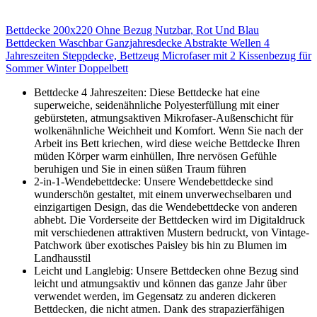
Bettdecke 200x220 Ohne Bezug Nutzbar, Rot Und Blau
Bettdecken Waschbar Ganzjahresdecke Abstrakte Wellen 4
Jahreszeiten Steppdecke, Bettzeug Microfaser mit 2 Kissenbezug für
Sommer Winter Doppelbett
Bettdecke 4 Jahreszeiten: Diese Bettdecke hat eine
superweiche, seidenähnliche Polyesterfüllung mit einer
gebürsteten, atmungsaktiven Mikrofaser-Außenschicht für
wolkenähnliche Weichheit und Komfort. Wenn Sie nach der
Arbeit ins Bett kriechen, wird diese weiche Bettdecke Ihren
müden Körper warm einhüllen, Ihre nervösen Gefühle
beruhigen und Sie in einen süßen Traum führen
2-in-1-Wendebettdecke: Unsere Wendebettdecke sind
wunderschön gestaltet, mit einem unverwechselbaren und
einzigartigen Design, das die Wendebettdecke von anderen
abhebt. Die Vorderseite der Bettdecken wird im Digitaldruck
mit verschiedenen attraktiven Mustern bedruckt, von Vintage-
Patchwork über exotisches Paisley bis hin zu Blumen im
Landhausstil
Leicht und Langlebig: Unsere Bettdecken ohne Bezug sind
leicht und atmungsaktiv und können das ganze Jahr über
verwendet werden, im Gegensatz zu anderen dickeren
Bettdecken, die nicht atmen. Dank des strapazierfähigen