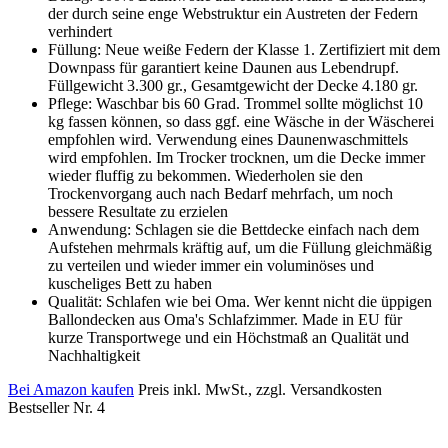
der durch seine enge Webstruktur ein Austreten der Federn
verhindert
Füllung: Neue weiße Federn der Klasse 1. Zertifiziert mit dem
Downpass für garantiert keine Daunen aus Lebendrupf.
Füllgewicht 3.300 gr., Gesamtgewicht der Decke 4.180 gr.
Pflege: Waschbar bis 60 Grad. Trommel sollte möglichst 10
kg fassen können, so dass ggf. eine Wäsche in der Wäscherei
empfohlen wird. Verwendung eines Daunenwaschmittels
wird empfohlen. Im Trocker trocknen, um die Decke immer
wieder fluffig zu bekommen. Wiederholen sie den
Trockenvorgang auch nach Bedarf mehrfach, um noch
bessere Resultate zu erzielen
Anwendung: Schlagen sie die Bettdecke einfach nach dem
Aufstehen mehrmals kräftig auf, um die Füllung gleichmäßig
zu verteilen und wieder immer ein voluminöses und
kuscheliges Bett zu haben
Qualität: Schlafen wie bei Oma. Wer kennt nicht die üppigen
Ballondecken aus Oma's Schlafzimmer. Made in EU für
kurze Transportwege und ein Höchstmaß an Qualität und
Nachhaltigkeit
Bei Amazon kaufen
Preis inkl. MwSt., zzgl. Versandkosten
Bestseller Nr. 4