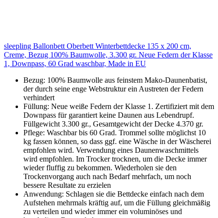
sleepling Ballonbett Oberbett Winterbettdecke 135 x 200 cm,
Creme, Bezug 100% Baumwolle, 3.300 gr. Neue Federn der Klasse
1, Downpass, 60 Grad waschbar, Made in EU
Bezug: 100% Baumwolle aus feinstem Mako-Daunenbatist,
der durch seine enge Webstruktur ein Austreten der Federn
verhindert
Füllung: Neue weiße Federn der Klasse 1. Zertifiziert mit dem
Downpass für garantiert keine Daunen aus Lebendrupf.
Füllgewicht 3.300 gr., Gesamtgewicht der Decke 4.370 gr.
Pflege: Waschbar bis 60 Grad. Trommel sollte möglichst 10
kg fassen können, so dass ggf. eine Wäsche in der Wäscherei
empfohlen wird. Verwendung eines Daunenwaschmittels
wird empfohlen. Im Trocker trocknen, um die Decke immer
wieder fluffig zu bekommen. Wiederholen sie den
Trockenvorgang auch nach Bedarf mehrfach, um noch
bessere Resultate zu erzielen
Anwendung: Schlagen sie die Bettdecke einfach nach dem
Aufstehen mehrmals kräftig auf, um die Füllung gleichmäßig
zu verteilen und wieder immer ein voluminöses und