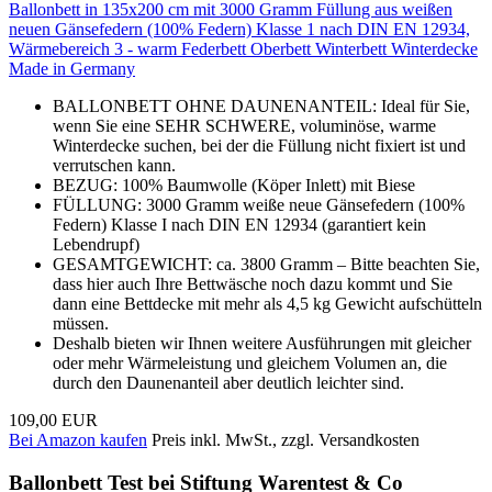
Ballonbett in 135x200 cm mit 3000 Gramm Füllung aus weißen
neuen Gänsefedern (100% Federn) Klasse 1 nach DIN EN 12934,
Wärmebereich 3 - warm Federbett Oberbett Winterbett Winterdecke
Made in Germany
BALLONBETT OHNE DAUNENANTEIL: Ideal für Sie,
wenn Sie eine SEHR SCHWERE, voluminöse, warme
Winterdecke suchen, bei der die Füllung nicht fixiert ist und
verrutschen kann.
BEZUG: 100% Baumwolle (Köper Inlett) mit Biese
FÜLLUNG: 3000 Gramm weiße neue Gänsefedern (100%
Federn) Klasse I nach DIN EN 12934 (garantiert kein
Lebendrupf)
GESAMTGEWICHT: ca. 3800 Gramm – Bitte beachten Sie,
dass hier auch Ihre Bettwäsche noch dazu kommt und Sie
dann eine Bettdecke mit mehr als 4,5 kg Gewicht aufschütteln
müssen.
Deshalb bieten wir Ihnen weitere Ausführungen mit gleicher
oder mehr Wärmeleistung und gleichem Volumen an, die
durch den Daunenanteil aber deutlich leichter sind.
109,00 EUR
Bei Amazon kaufen
Preis inkl. MwSt., zzgl. Versandkosten
Ballonbett Test bei Stiftung Warentest & Co