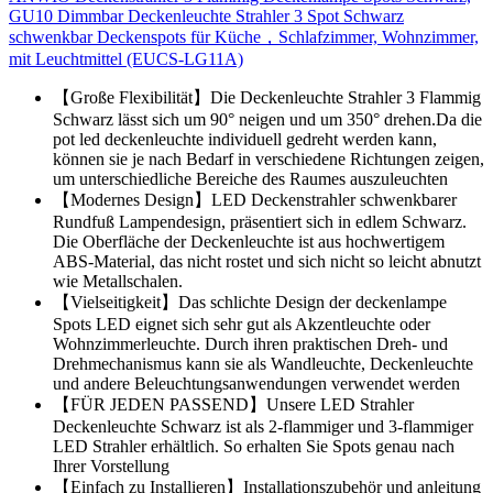
GU10 Dimmbar Deckenleuchte Strahler 3 Spot Schwarz
schwenkbar Deckenspots für Küche，Schlafzimmer, Wohnzimmer,
mit Leuchtmittel (EUCS-LG11A)
【Große Flexibilität】Die Deckenleuchte Strahler 3 Flammig
Schwarz lässt sich um 90° neigen und um 350° drehen.Da die
pot led deckenleuchte individuell gedreht werden kann,
können sie je nach Bedarf in verschiedene Richtungen zeigen,
um unterschiedliche Bereiche des Raumes auszuleuchten
【Modernes Design】LED Deckenstrahler schwenkbarer
Rundfuß Lampendesign, präsentiert sich in edlem Schwarz.
Die Oberfläche der Deckenleuchte ist aus hochwertigem
ABS-Material, das nicht rostet und sich nicht so leicht abnutzt
wie Metallschalen.
【Vielseitigkeit】Das schlichte Design der deckenlampe
Spots LED eignet sich sehr gut als Akzentleuchte oder
Wohnzimmerleuchte. Durch ihren praktischen Dreh- und
Drehmechanismus kann sie als Wandleuchte, Deckenleuchte
und andere Beleuchtungsanwendungen verwendet werden
【FÜR JEDEN PASSEND】Unsere LED Strahler
Deckenleuchte Schwarz ist als 2-flammiger und 3-flammiger
LED Strahler erhältlich. So erhalten Sie Spots genau nach
Ihrer Vorstellung
【Einfach zu Installieren】Installationszubehör und anleitung