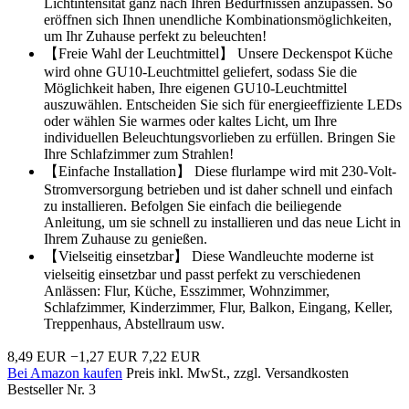
Lichtintensität ganz nach Ihren Bedürfnissen anzupassen. So
eröffnen sich Ihnen unendliche Kombinationsmöglichkeiten,
um Ihr Zuhause perfekt zu beleuchten!
【Freie Wahl der Leuchtmittel】 Unsere Deckenspot Küche
wird ohne GU10-Leuchtmittel geliefert, sodass Sie die
Möglichkeit haben, Ihre eigenen GU10-Leuchtmittel
auszuwählen. Entscheiden Sie sich für energieeffiziente LEDs
oder wählen Sie warmes oder kaltes Licht, um Ihre
individuellen Beleuchtungsvorlieben zu erfüllen. Bringen Sie
Ihre Schlafzimmer zum Strahlen!
【Einfache Installation】 Diese flurlampe wird mit 230-Volt-
Stromversorgung betrieben und ist daher schnell und einfach
zu installieren. Befolgen Sie einfach die beiliegende
Anleitung, um sie schnell zu installieren und das neue Licht in
Ihrem Zuhause zu genießen.
【Vielseitig einsetzbar】 Diese Wandleuchte moderne ist
vielseitig einsetzbar und passt perfekt zu verschiedenen
Anlässen: Flur, Küche, Esszimmer, Wohnzimmer,
Schlafzimmer, Kinderzimmer, Flur, Balkon, Eingang, Keller,
Treppenhaus, Abstellraum usw.
8,49 EUR
−1,27 EUR
7,22 EUR
Bei Amazon kaufen
Preis inkl. MwSt., zzgl. Versandkosten
Bestseller Nr. 3