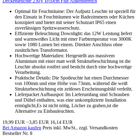
Deckenleuchte 230V Ø10cm Flur Außenbereich
Optimal für Feuchträume: Der Aufputz Leuchte ist speziell für
den Einsatz in Feuchträumen wie Badezimmern oder Küchen
konzipiert und bietet mit seiner Schutzart IP65 einen
zuverlässigen Spritzwasserschutz.
Effiziente Beleuchtung Downlight: das 12W Leistung liefert
und warmweißes Licht mit einer Farbtemperatur von 3000K
sowie 1080 Lumen bei einem. Direkter Anschluss ohne
zusätzlichen Transformator.
Hochwertige Materialien: Hergestellt aus massivem
Aluminium mit einer matt weiß Strukturbeschichtung ist die
Leuchte absolut rostfrei und besticht durch eine hochwertige
Verarbeitung.
Praktische Details: Die Spotleuchte hat einen Durchmesser
von 100mm und eine Höhe von 73mm, während die weiß
Strukturbeschichtung ein zeitloses Erscheinungsbild verleiht.
Lieferpacket Aufbauspot: Im Lieferumfang sind Schrauben
und Dübel enthalten, was eine unkomplizierte Installation
ermöglicht,Es ist nicht nötig, Löcher zu graben,ist die
Alternative zu Einbauleuchten.
19,99 EUR
−3,85 EUR
16,14 EUR
Bei Amazon kaufen
Preis inkl. MwSt., zzgl. Versandkosten
Bestseller Nr. 8