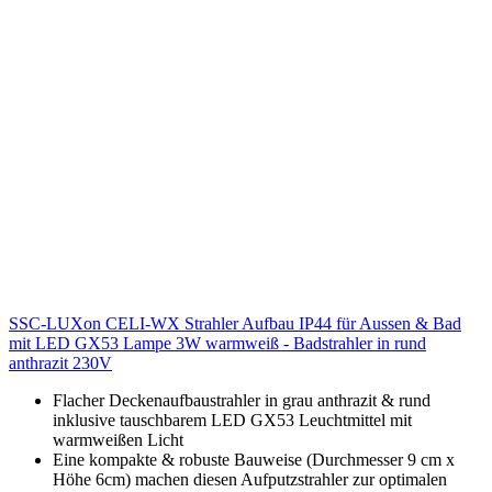
SSC-LUXon CELI-WX Strahler Aufbau IP44 für Aussen & Bad
mit LED GX53 Lampe 3W warmweiß - Badstrahler in rund
anthrazit 230V
Flacher Deckenaufbaustrahler in grau anthrazit & rund
inklusive tauschbarem LED GX53 Leuchtmittel mit
warmweißen Licht
Eine kompakte & robuste Bauweise (Durchmesser 9 cm x
Höhe 6cm) machen diesen Aufputzstrahler zur optimalen