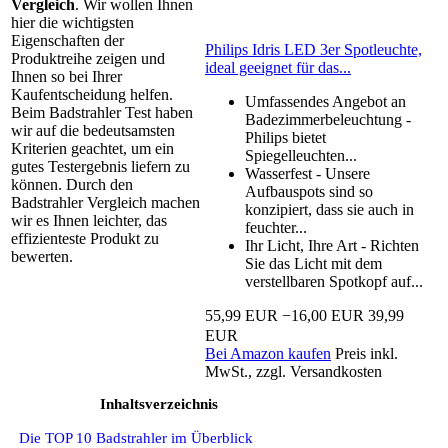
Vergleich
. Wir wollen Ihnen
hier die wichtigsten
Eigenschaften der
Philips Idris LED 3er Spotleuchte,
Produktreihe zeigen und
ideal geeignet für das...
Ihnen so bei Ihrer
Kaufentscheidung helfen.
Umfassendes Angebot an
Beim Badstrahler Test haben
Badezimmerbeleuchtung -
wir auf die bedeutsamsten
Philips bietet
Kriterien geachtet, um ein
Spiegelleuchten...
gutes Testergebnis liefern zu
Wasserfest - Unsere
können. Durch den
Aufbauspots sind so
Badstrahler Vergleich machen
konzipiert, dass sie auch in
wir es Ihnen leichter, das
feuchter...
effizienteste Produkt zu
Ihr Licht, Ihre Art - Richten
bewerten.
Sie das Licht mit dem
verstellbaren Spotkopf auf...
55,99 EUR
−16,00 EUR
39,99
EUR
Bei Amazon kaufen
Preis inkl.
MwSt., zzgl. Versandkosten
Inhaltsverzeichnis
Die TOP 10 Badstrahler im Überblick