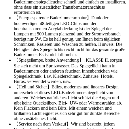
Badezimmerspiegelleuchte schnell und einfach zu installieren,
ohne dass ein zusätzlicher Transformatoranschluss
erforderlich ist.
【Energiesparende Badezimmerarmatur】Dank der
hochwertigen 48-teiligen LED-Chips und der
hochtransparenten Acrylabdeckung ist der Spiegel der
Lampen mit 500 Lumen glänzend und der Stromverbrauch
beträgt nur 5W. Es ist hell genug, um Ihnen beim täglichen
Schminken, Rasieren und Waschen zu helfen. Hinweis: Die
Helligkeit des Spiegellichts reicht nicht für das gesamte große
Badezimmer. Es ist nicht dimmbar.
【Spiegellampe, breite Anwendung】, KLASSE II, sorgen
Sie sich nicht um Spritzwasser. Das Spiegellicht kann in
Badezimmern oder anderen feuchten Innenbereichen wie
Spiegelschrank, Lav, Kleiderschrank, Zuhause, Hotels,
Büros, verwendet werden, usw.
【Hell und Sicher】Edles, modernes und lineares Design
unterscheidet dieses LED-Badezimmerspiegellicht von
anderen. Weiches natürliches Licht schützt die Augen und
gibt keine Quecksilber-, Blei-, UV- oder Wärmestrahlen ab.
Kein Flackern und kein Blitz. Mit einem weichen und
brillanten Licht eignet es sich sehr gut für dunkle Bereiche
ohne zusätzliches Licht.
【Service nach dem Verkauf】Wir sind bestrebt, jedem