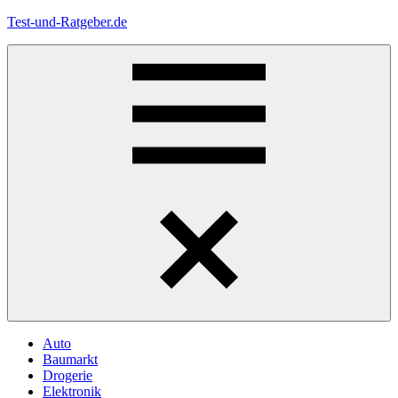
Zum
Test-und-Ratgeber.de
Inhalt
springen
Menü
Auto
Baumarkt
Drogerie
Elektronik