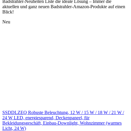
Badstrahler-Neuheiten Liste die ideale Lösung – Immer die
aktuellen und ganz neuen Badstrahler-Amazon-Produkte auf einen
Blick!
Neu
SSDDLZEQ Robuste Beleuchtung, 12 W / 15 W / 18 W / 21 W /
24 W LED, energiesparend, Deckenpaneel, für
Bekleidungsgeschäft, Einbau-Downlight, Wohnzimmer (warmes
Licht, 24 W)