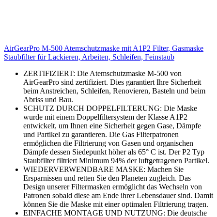
AirGearPro M-500 Atemschutzmaske mit A1P2 Filter, Gasmaske
Staubfilter für Lackieren, Arbeiten, Schleifen, Feinstaub
ZERTIFIZIERT: Die Atemschutzmaske M-500 von
AirGearPro sind zertifiziert. Dies garantiert Ihre Sicherheit
beim Anstreichen, Schleifen, Renovieren, Basteln und beim
Abriss und Bau.
SCHUTZ DURCH DOPPELFILTERUNG: Die Maske
wurde mit einem Doppelfiltersystem der Klasse A1P2
entwickelt, um Ihnen eine Sicherheit gegen Gase, Dämpfe
und Partikel zu garantieren. Die Gas Filterpatronen
ermöglichen die Filtrierung von Gasen und organischen
Dämpfe dessen Siedepunkt höher als 65° C ist. Der P2 Typ
Staubfilter filtriert Minimum 94% der luftgetragenen Partikel.
WIEDERVERWENDBARE MASKE: Machen Sie
Ersparnissen und retten Sie den Planeten zugleich. Das
Design unserer Filtermasken ermöglicht das Wechseln von
Patronen sobald diese am Ende ihrer Lebensdauer sind. Damit
können Sie die Maske mit einer optimalen Filtrierung tragen.
EINFACHE MONTAGE UND NUTZUNG: Die deutsche