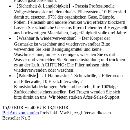
Prassia gasmaske atom.
【Sicherheit & Langlebigkeit】- Prassia Professionelle
Vollgesichtsmaske mit dem duales Filtersystem, 10 Filter sind
damit zu ersetzen. 97% der organischen Gase, Dämpfe,
Pollen, Feinstaub und andere Partikel wird effektiv blockiert!
Lassen Sie schädliche Gase aus Ihrem Leben fern! Hergestellt
aus hochwertigen Materialien, Lagerfähigkeit volle drei Jahre.
【Washbar & wiederverwendbar】- Der Körper der
Gasmaske ist waschbar und wiederverwendbar Bitte
verwenden Sie kein Reinigungsmittel und keine
Waschmaschine, um es zu reinigen, waschen Sie es mit
Wasser und vermeiden Sie Sonneneinstrahlung und trocknen
es an der Luft. ACHTUNG: Die Filter müssen nicht
wiederverwenden oder waschen!
【Paketliste】 - 1 Halbmaske, 1 Schutzbrille, 2 Filterboxen
mit Filterwatte, 10 Ersatzfilterwatte, 2
Kunststoffabdeckungen. Wir sind bestrebt, Ihre 100%ige
Zufriedenheit sicherzustellen. Bei Fragen wenden Sie sich
bitte direkt an uns. Wir bieten starken After-Sales-Support
15,99 EUR
−2,40 EUR
13,59 EUR
Bei Amazon kaufen
Preis inkl. MwSt., zzgl. Versandkosten
Bestseller Nr. 3