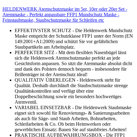
HELDENWERK Atemschutzmaske im 5er, 10er oder 20er Set -
Atemmaske - Perfekt anpassbare FFP1 Mundschutz Maske -
Feinstaubmaske, Staubschutzmaske für Schleifen etc
EFFEKTIVSTER SCHUTZ - Die Heldenwerk Mundschutz
Maske entspricht der Schutzklasse FFP1 unter der Norm (EN
149:2001+A1:2009) und schützt Sie vor gefährlichen
Staubpartikeln am Arbeitsplatz.
PERFEKTER SITZ - Mit dem flexiblen Nasenbügel lässt
sich die Heldenwerk Atemschutzmaske perfekt an jede
Gesichtsform anpassen. So sitzt die Atemmaske absolut dicht
und dank des Polsters dennoch bequem - insbesondere für
Brillenträger ist der Atemschutz ideal!
QUALITATIV ÜBERLEGEN - Heldenwerk steht für
Qualität. Deshalb durchläuft die Staubschutzmaske strenge
Qualitätskontrollen und verfügt über eine
Doppelbeschichtung sowie ein besonders hochwertiges
Atemventil.
VARIABEL EINSETZBAR - Die Heldenwerk Staubmaske
eignet sich sowohl für Renovierungs- & Sanierungsarbeiten
als auch für Säge- und Staub Arbeiten, Bohrarbeiten,
Schleifarbeiten & Co. Ob beim Heimwerken oder
gewerblichen Einsatz: Bauen Sie auf staubfreies Arbeiten!
PRAKTISCHE AUFBEWAHRUNGSBOX - Die FFP1