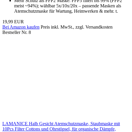
Mehr Schutz als FFP2 Maske: FFP3 filtert bis 99% (FFP2
meist ~94%); wählbar 5x/10x/20x – passende Masken als
Atemschutzmaske für Wartung, Heimwerken & mehr. t.
19,99 EUR
Bei Amazon kaufen
Preis inkl. MwSt., zzgl. Versandkosten
Bestseller Nr. 8
LAMANICE Halb Gesicht Atemschutzmaske, Staubmaske mit
10Pcs Filter Cottons und Ohrstöpsel, für organische Dämpfe,