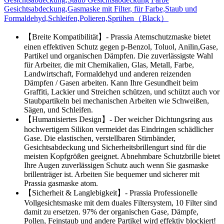
Gesichtsabdeckung,Gasmaske mit Filter, für Farbe,Staub und
Formaldehyd,Schleifen,Polieren,Sprühen（Black）
【Breite Kompatibilität】- Prassia Atemschutzmaske bietet
einen effektiven Schutz gegen p-Benzol, Toluol, Anilin,Gase,
Partikel und organischen Dämpfen. Die zuverlässigste Wahl
für Arbeiter, die mit Chemikalien, Glas, Metall, Farbe,
Landwirtschaft, Formaldehyd und anderen reizenden
Dämpfen / Gasen arbeiten. Kann Ihre Gesundheit beim
Graffiti, Lackier und Streichen schützen, und schützt auch vor
Staubpartikeln bei mechanischen Arbeiten wie Schweißen,
Sägen, und Schleifen.
【Humanisiertes Design】- Der weicher Dichtungsring aus
hochwertigem Silikon vermeidet das Eindringen schädlicher
Gase. Die elastischen, verstellbaren Stirnbänder,
Gesichtsabdeckung und Sicherheitsbrillengurt sind für die
meisten Kopfgrößen geeignet. Abnehmbare Schutzbrille bietet
Ihre Augen zuverlässigen Schutz auch wenn Sie gasmaske
brillenträger ist. Arbeiten Sie bequemer und sicherer mit
Prassia gasmaske atom.
【Sicherheit & Langlebigkeit】- Prassia Professionelle
Vollgesichtsmaske mit dem duales Filtersystem, 10 Filter sind
damit zu ersetzen. 97% der organischen Gase, Dämpfe,
Pollen, Feinstaub und andere Partikel wird effektiv blockiert!