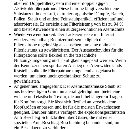
über ein Doppelfiltersystem mit einer doppellagigen
Aktivkohlefilterpatrone. Diese Patrone fängt verschiedene
Substanzen in der Luft, darunter organische Dämpfe, Rauch,
Pollen, Staub und andere Feinstaubpartikel, effizient auf und
adsorbiert sie. Es erreicht eine Filterleistung von bis zu 94 %
und bietet Anwendern einen außergewöhnlichen Atemschutz.
Wiederverwendbarkeit: Der Lackeiermaske mit filter ist
wiederverwendbar; Benutzer müssen lediglich die
Filterpatrone regelmäßig austauschen, um eine optimale
Filterleistung zu gewährleisten. Der Austauschzyklus für die
Filterpatrone sollte flexibel an die tatsächliche
Nutzungsumgebung und -häufigkeit angepasst werden. Wenn
der Benutzer einen spürbaren Anstieg des Atemwiderstands
feststellt, sollte die Filterpatrone umgehend ausgetauscht
werden, um einen uneingeschränkten Schutz zu
gewährleisten.
Angenehmes Tragegefühl: Der Atemschutzmaske Staub ist
aus hochwertigem Gummimaterial gefertigt und bietet eine
weiche und elastische Textur, die auch bei längerem Tragen
für Komfort sorgt. Sie lässt sich flexibel an verschiedene
Kopfgrößen anpassen und ist für die meisten Erwachsenen
geeignet. Darüber hinaus verfügen die explosionsgeschützten
Anti-Beschlag-Schutzbrillen über Gläser, die mit einer
speziellen Anti-Beschlag-Beschichtung behandelt sind, um
ein Beschlagen zu verhindern.