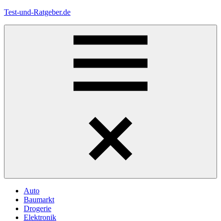
Zum
Test-und-Ratgeber.de
Inhalt
springen
Menü
Auto
Baumarkt
Drogerie
Elektronik