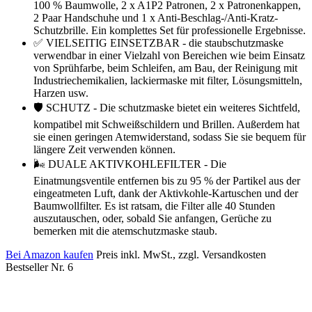
100 % Baumwolle, 2 x A1P2 Patronen, 2 x Patronenkappen,
2 Paar Handschuhe und 1 x Anti-Beschlag-/Anti-Kratz-
Schutzbrille. Ein komplettes Set für professionelle Ergebnisse.
✅ VIELSEITIG EINSETZBAR - die staubschutzmaske
verwendbar in einer Vielzahl von Bereichen wie beim Einsatz
von Sprühfarbe, beim Schleifen, am Bau, der Reinigung mit
Industriechemikalien, lackiermaske mit filter, Lösungsmitteln,
Harzen usw.
🛡️ SCHUTZ - Die schutzmaske bietet ein weiteres Sichtfeld,
kompatibel mit Schweißschildern und Brillen. Außerdem hat
sie einen geringen Atemwiderstand, sodass Sie sie bequem für
längere Zeit verwenden können.
🌬️ DUALE AKTIVKOHLEFILTER - Die
Einatmungsventile entfernen bis zu 95 % der Partikel aus der
eingeatmeten Luft, dank der Aktivkohle-Kartuschen und der
Baumwollfilter. Es ist ratsam, die Filter alle 40 Stunden
auszutauschen, oder, sobald Sie anfangen, Gerüche zu
bemerken mit die atemschutzmaske staub.
Bei Amazon kaufen
Preis inkl. MwSt., zzgl. Versandkosten
Bestseller Nr. 6