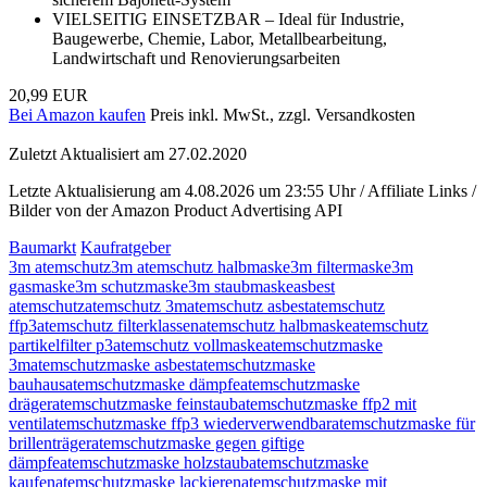
VIELSEITIG EINSETZBAR – Ideal für Industrie,
Baugewerbe, Chemie, Labor, Metallbearbeitung,
Landwirtschaft und Renovierungsarbeiten
20,99 EUR
Bei Amazon kaufen
Preis inkl. MwSt., zzgl. Versandkosten
Zuletzt Aktualisiert am 27.02.2020
Letzte Aktualisierung am 4.08.2026 um 23:55 Uhr / Affiliate Links /
Bilder von der Amazon Product Advertising API
Baumarkt
Kaufratgeber
3m atemschutz
3m atemschutz halbmaske
3m filtermaske
3m
gasmaske
3m schutzmaske
3m staubmaske
asbest
atemschutz
atemschutz 3m
atemschutz asbest
atemschutz
ffp3
atemschutz filterklassen
atemschutz halbmaske
atemschutz
partikelfilter p3
atemschutz vollmaske
atemschutzmaske
3m
atemschutzmaske asbest
atemschutzmaske
bauhaus
atemschutzmaske dämpfe
atemschutzmaske
dräger
atemschutzmaske feinstaub
atemschutzmaske ffp2 mit
ventil
atemschutzmaske ffp3 wiederverwendbar
atemschutzmaske für
brillenträger
atemschutzmaske gegen giftige
dämpfe
atemschutzmaske holzstaub
atemschutzmaske
kaufen
atemschutzmaske lackieren
atemschutzmaske mit