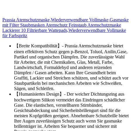
Prassia Atemschutzmaske,Wiederverwendbare Vollmaske,Gasmaske
mit Filter Staubmasken Atemschutz Feinstaub Atemschutzmaske
Lackierer 10 Filtrierbare Wattepads,Wiederverwendbare Vollmaske
für Farbspritz
【Breite Kompatibilität】- Prassia Atemschutzmaske bietet
einen effektiven Schutz gegen p-Benzol, Toluol, Anilin,Gase,
Partikel und organischen Dämpfen. Die zuverlässigste Wahl
für Arbeiter, die mit Chemikalien, Glas, Metall, Farbe,
Landwirtschaft, Formaldehyd und anderen reizenden
Dämpfen / Gasen arbeiten. Kann Ihre Gesundheit beim
Graffiti, Lackier und Streichen schützen, und schützt auch vor
Staubpartikeln bei mechanischen Arbeiten wie Schweißen,
Sägen, und Schleifen.
【Humanisiertes Design】- Der weicher Dichtungsring aus
hochwertigem Silikon vermeidet das Eindringen schädlicher
Gase. Die elastischen, verstellbaren Stirnbänder,
Gesichtsabdeckung und Sicherheitsbrillengurt sind für die
meisten Kopfgrößen geeignet. Abnehmbare Schutzbrille bietet
Ihre Augen zuverlässigen Schutz auch wenn Sie gasmaske
brillenträger ist. Arbeiten Sie bequemer und sicherer mit