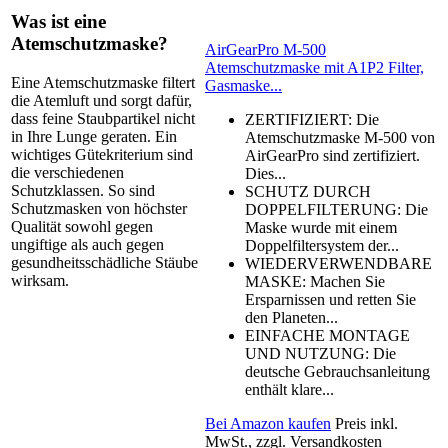
Was ist eine
Atemschutzmaske?
AirGearPro M-500
Atemschutzmaske mit A1P2 Filter,
Eine Atemschutzmaske filtert
Gasmaske...
die Atemluft und sorgt dafür,
dass feine Staubpartikel nicht
ZERTIFIZIERT: Die
in Ihre Lunge geraten. Ein
Atemschutzmaske M-500 von
wichtiges Gütekriterium sind
AirGearPro sind zertifiziert.
die verschiedenen
Dies...
Schutzklassen. So sind
SCHUTZ DURCH
Schutzmasken von höchster
DOPPELFILTERUNG: Die
Qualität sowohl gegen
Maske wurde mit einem
ungiftige als auch gegen
Doppelfiltersystem der...
gesundheitsschädliche Stäube
WIEDERVERWENDBARE
wirksam.
MASKE: Machen Sie
Ersparnissen und retten Sie
den Planeten...
EINFACHE MONTAGE
UND NUTZUNG: Die
deutsche Gebrauchsanleitung
enthält klare...
Bei Amazon kaufen
Preis inkl.
MwSt., zzgl. Versandkosten