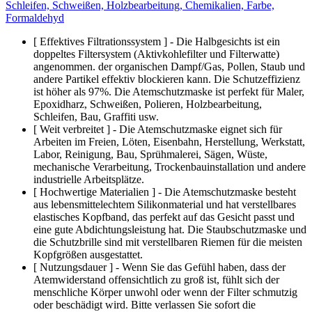
Schleifen, Schweißen, Holzbearbeitung, Chemikalien, Farbe,
Formaldehyd
[ Effektives Filtrationssystem ] - Die Halbgesichts ist ein
doppeltes Filtersystem (Aktivkohlefilter und Filterwatte)
angenommen. der organischen Dampf/Gas, Pollen, Staub und
andere Partikel effektiv blockieren kann. Die Schutzeffizienz
ist höher als 97%. Die Atemschutzmaske ist perfekt für Maler,
Epoxidharz, Schweißen, Polieren, Holzbearbeitung,
Schleifen, Bau, Graffiti usw.
[ Weit verbreitet ] - Die Atemschutzmaske eignet sich für
Arbeiten im Freien, Löten, Eisenbahn, Herstellung, Werkstatt,
Labor, Reinigung, Bau, Sprühmalerei, Sägen, Wüste,
mechanische Verarbeitung, Trockenbauinstallation und andere
industrielle Arbeitsplätze.
[ Hochwertige Materialien ] - Die Atemschutzmaske besteht
aus lebensmittelechtem Silikonmaterial und hat verstellbares
elastisches Kopfband, das perfekt auf das Gesicht passt und
eine gute Abdichtungsleistung hat. Die Staubschutzmaske und
die Schutzbrille sind mit verstellbaren Riemen für die meisten
Kopfgrößen ausgestattet.
[ Nutzungsdauer ] - Wenn Sie das Gefühl haben, dass der
Atemwiderstand offensichtlich zu groß ist, fühlt sich der
menschliche Körper unwohl oder wenn der Filter schmutzig
oder beschädigt wird. Bitte verlassen Sie sofort die