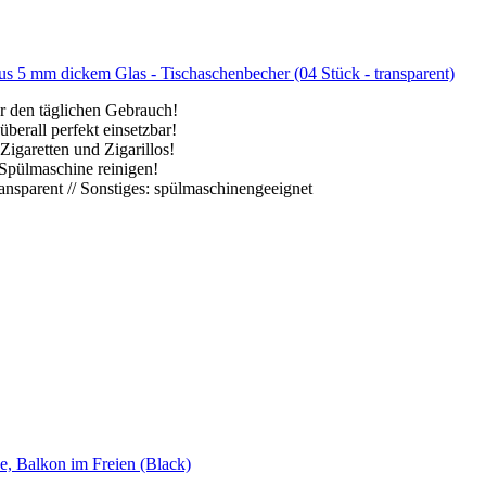
s 5 mm dickem Glas - Tischaschenbecher (04 Stück - transparent)
 den täglichen Gebrauch!
erall perfekt einsetzbar!
garetten und Zigarillos!
Spülmaschine reinigen!
nsparent // Sonstiges: spülmaschinengeeignet
e, Balkon im Freien (Black)