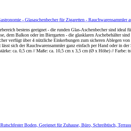
stronomie - Glasaschenbecher für Zigaretten - Rauchwarensammler au
ch bestens geeignet - die runden Glas-Aschenbecher sind ideal für
em Balkon oder im Biergarten - die glasklaren Aschebehälter sind üb
verfügt über 4 nützliche Einkerbungen zum sicheren Ablegen von Zi
sst sich der Rauchwarensammler ganz einfach per Hand oder in der 
ke: ca. 0,5 cm // Maße: ca. 10,5 cm x 3,5 cm (Ø x Höhe) // Farbe: tra
Rutschfester Boden, Geeignet für Zuhause, Büro, Schreibtisch, Terrass