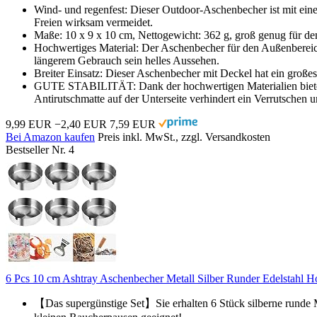
Wind- und regenfest: Dieser Outdoor-Aschenbecher ist mit ei
Freien wirksam vermeidet.
Maße: 10 x 9 x 10 cm, Nettogewicht: 362 g, groß genug für d
Hochwertiges Material: Der Aschenbecher für den Außenbereich 
längerem Gebrauch sein helles Aussehen.
Breiter Einsatz: Dieser Aschenbecher mit Deckel hat ein große
GUTE STABILITÄT: Dank der hochwertigen Materialien bietet die
Antirutschmatte auf der Unterseite verhindert ein Verrutschen u
9,99 EUR
−2,40 EUR
7,59 EUR
Bei Amazon kaufen
Preis inkl. MwSt., zzgl. Versandkosten
Bestseller Nr. 4
6 Pcs 10 cm Ashtray Aschenbecher Metall Silber Runder Edelstahl 
【Das supergünstige Set】Sie erhalten 6 Stück silberne runde Me