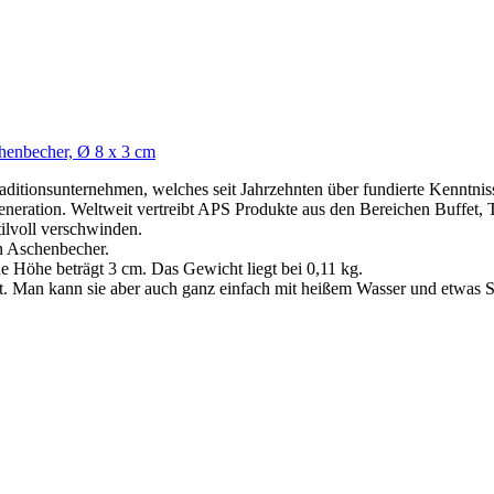
enbecher, Ø 8 x 3 cm
tionsunternehmen, welches seit Jahrzehnten über fundierte Kenntnisse
Generation. Weltweit vertreibt APS Produkte aus den Bereichen Buffet, 
lvoll verschwinden.
n Aschenbecher.
Höhe beträgt 3 cm. Das Gewicht liegt bei 0,11 kg.
Man kann sie aber auch ganz einfach mit heißem Wasser und etwas Spü