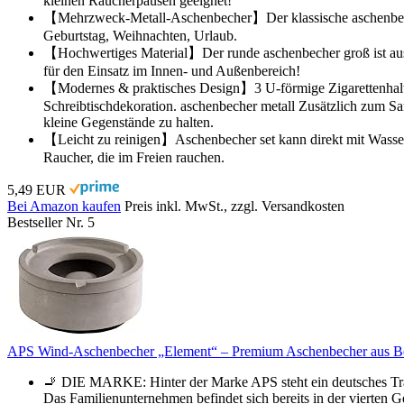
kleinen Raucherpausen geeignet!
【Mehrzweck-Metall-Aschenbecher】Der klassische aschenbecher e
Geburtstag, Weihnachten, Urlaub.
【Hochwertiges Material】Der runde aschenbecher groß ist aus ver
für den Einsatz im Innen- und Außenbereich!
【Modernes & praktisches Design】3 U-förmige Zigarettenhalterri
Schreibtischdekoration. aschenbecher metall Zusätzlich zum 
kleine Gegenstände zu halten.
【Leicht zu reinigen】Aschenbecher set kann direkt mit Wasser
Raucher, die im Freien rauchen.
5,49 EUR
Bei Amazon kaufen
Preis inkl. MwSt., zzgl. Versandkosten
Bestseller Nr. 5
APS Wind-Aschenbecher „Element“ – Premium Aschenbecher aus Beton
🚬 DIE MARKE: Hinter der Marke APS steht ein deutsches Tradi
Das Familienunternehmen befindet sich bereits in der vierten 