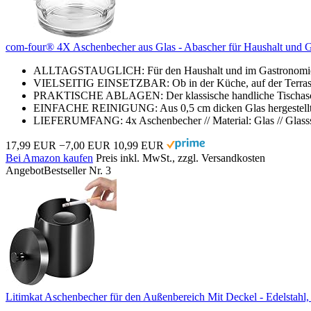
com-four® 4X Aschenbecher aus Glas - Abascher für Haushalt und Ga
ALLTAGSTAUGLICH: Für den Haushalt und im Gastronomieberei
VIELSEITIG EINSETZBAR: Ob in der Küche, auf der Terrasse, d
PRAKTISCHE ABLAGEN: Der klassische handliche Tischascher 
EINFACHE REINIGUNG: Aus 0,5 cm dicken Glas hergestellt lä
LIEFERUMFANG: 4x Aschenbecher // Material: Glas // Glassstär
17,99 EUR
−7,00 EUR
10,99 EUR
Bei Amazon kaufen
Preis inkl. MwSt., zzgl. Versandkosten
Angebot
Bestseller Nr. 3
Litimkat Aschenbecher für den Außenbereich Mit Deckel - Edelstahl, 