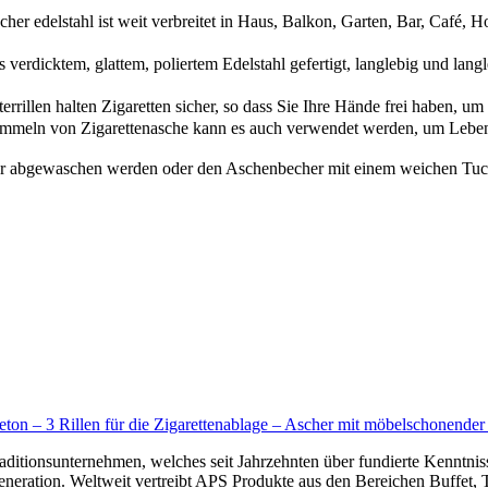
delstahl ist weit verbreitet in Haus, Balkon, Garten, Bar, Café, Hot
dicktem, glattem, poliertem Edelstahl gefertigt, langlebig und langle
llen halten Zigaretten sicher, so dass Sie Ihre Hände frei haben, um 
Sammeln von Zigarettenasche kann es auch verwendet werden, um Leben
 abgewaschen werden oder den Aschenbecher mit einem weichen Tuch a
 – 3 Rillen für die Zigarettenablage – Ascher mit möbelschonender 
tionsunternehmen, welches seit Jahrzehnten über fundierte Kenntnisse
Generation. Weltweit vertreibt APS Produkte aus den Bereichen Buffet, 