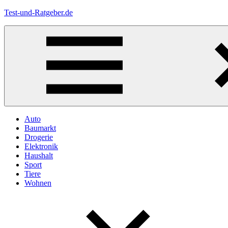
Zum
Test-und-Ratgeber.de
Inhalt
springen
Menü
Auto
Baumarkt
Drogerie
Elektronik
Haushalt
Sport
Tiere
Wohnen