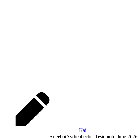
Kai
Angebot
Aschenbecher Testempfehlung 2026