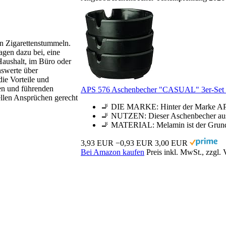
n Zigarettenstummeln.
agen dazu bei, eine
Haushalt, im Büro oder
nswerte über
ie Vorteile und
en und führenden
APS 576 Aschenbecher "CASUAL" 3er-Set 
ellen Ansprüchen gerecht
🚬 DIE MARKE: Hinter der Marke APS s
🚬 NUTZEN: Dieser Aschenbecher aus M
🚬 MATERIAL: Melamin ist der Grundst
3,93 EUR
−0,93 EUR
3,00 EUR
Bei Amazon kaufen
Preis inkl. MwSt., zzgl.