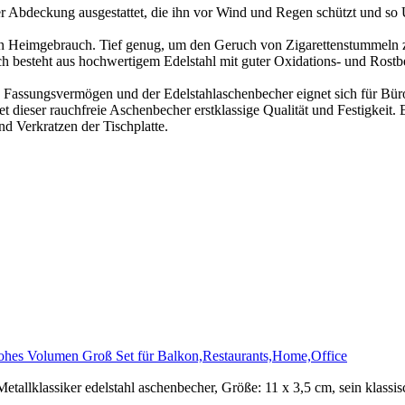
ner Abdeckung ausgestattet, die ihn vor Wind und Regen schützt und 
en Heimgebrauch. Tief genug, um den Geruch von Zigarettenstummeln zu
besteht aus hochwertigem Edelstahl mit guter Oxidations- und Rostbest
s Fassungsvermögen und der Edelstahlaschenbecher eignet sich für Büros
ser rauchfreie Aschenbecher erstklassige Qualität und Festigkeit. Er 
nd Verkratzen der Tischplatte.
Hohes Volumen Groß Set für Balkon,Restaurants,Home,Office
tallklassiker edelstahl aschenbecher, Größe: 11 x 3,5 cm, sein klassi