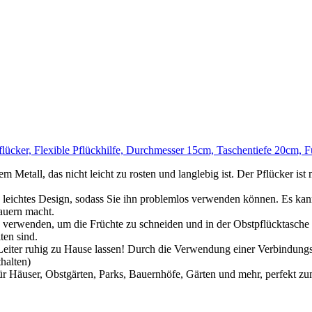
pflücker, Flexible Pflückhilfe, Durchmesser 15cm, Taschentiefe 20cm,
 Metall, das nicht leicht zu rosten und langlebig ist. Der Pflücker is
d leichtes Design, sodass Sie ihn problemlos verwenden können. Es kan
auern macht.
 verwenden, um die Früchte zu schneiden und in der Obstpflücktasche zu
ten sind.
 Leiter ruhig zu Hause lassen! Durch die Verwendung einer Verbindung
thalten)
für Häuser, Obstgärten, Parks, Bauernhöfe, Gärten und mehr, perfekt zu