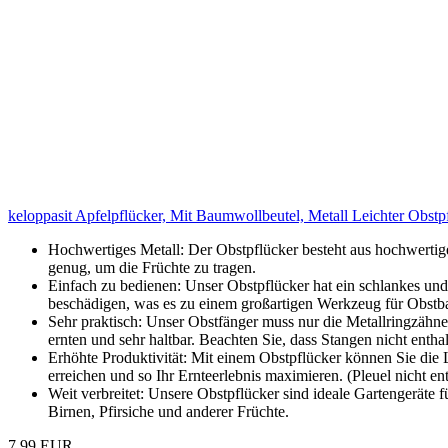
keloppasit Apfelpflücker, Mit Baumwollbeutel, Metall Leichter Obst
Hochwertiges Metall: Der Obstpflücker besteht aus hochwertigem
genug, um die Früchte zu tragen.
Einfach zu bedienen: Unser Obstpflücker hat ein schlankes un
beschädigen, was es zu einem großartigen Werkzeug für Obstb
Sehr praktisch: Unser Obstfänger muss nur die Metallringzähne
ernten und sehr haltbar. Beachten Sie, dass Stangen nicht enthal
Erhöhte Produktivität: Mit einem Obstpflücker können Sie die
erreichen und so Ihr Ernteerlebnis maximieren. (Pleuel nicht en
Weit verbreitet: Unsere Obstpflücker sind ideale Gartengeräte 
Birnen, Pfirsiche und anderer Früchte.
7,99 EUR