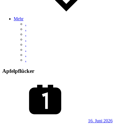
Mehr
.
.
.
.
.
.
.
.
Apfelpflücker
16. Juni 2026