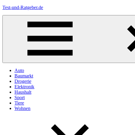
Zum
Test-und-Ratgeber.de
Inhalt
springen
Menü
Auto
Baumarkt
Drogerie
Elektronik
Haushalt
Sport
Tiere
Wohnen