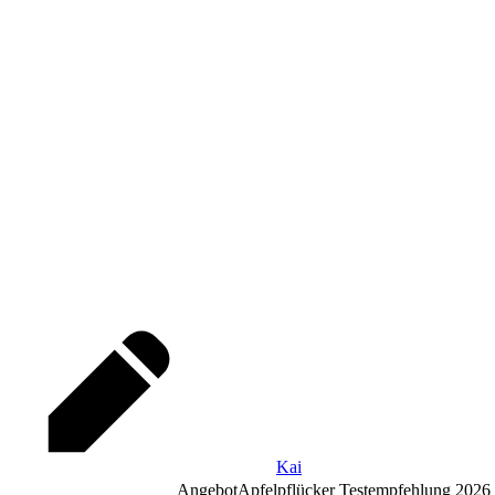
Kai
Angebot
Apfelpflücker Testempfehlung 2026