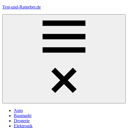
Zum
Test-und-Ratgeber.de
Inhalt
springen
Menü
Auto
Baumarkt
Drogerie
Elektronik