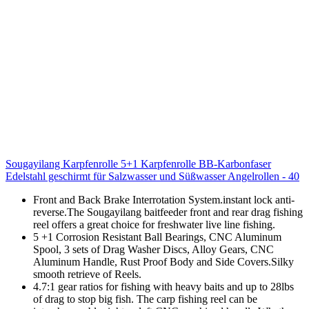
Sougayilang Karpfenrolle 5+1 Karpfenrolle BB-Karbonfaser
Edelstahl geschirmt für Salzwasser und Süßwasser Angelrollen - 40
Front and Back Brake Interrotation System.instant lock anti-
reverse.The Sougayilang baitfeeder front and rear drag fishing
reel offers a great choice for freshwater live line fishing.
5 +1 Corrosion Resistant Ball Bearings, CNC Aluminum
Spool, 3 sets of Drag Washer Discs, Alloy Gears, CNC
Aluminum Handle, Rust Proof Body and Side Covers.Silky
smooth retrieve of Reels.
4.7:1 gear ratios for fishing with heavy baits and up to 28lbs
of drag to stop big fish. The carp fishing reel can be