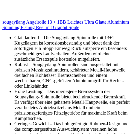
sougayilang Angelrolle 13 + 1BB Leichtes Ultra Glatte Aluminium
Spinning Fishing Reel mit Graphit Spule
Glatt laufend – Die Sougayilang Spinnrolle mit 13+1
Kugellagern ist korrosionsbeständig und bietet dank der
sofortigen Ein-Stopp-Einweg-Rücklaufsperre ein besonders
geschmeidiges Laufverhalten. Außerdem wird eine
zusätzliche Ersatzspule kostenlos mitgeliefert.
Robust – Sougayilang-Spinnrollen sind ausgestattet mit
präzisen Messingzahnrädern, gehärteter Metall-Hauptwelle,
dreifachen Kohlefaser-Bremsscheiben und einem
wechselbaren, CNC-gefrästen Aluminiumgriff für Rechts-
oder Linkshänder.
Hohe Leistung – Das überlegene Bremssystem der
Sougayilang- Spinnrolle bietet beeindruckende Bremskraft.
Es verfügt über eine gehärtete Metall-Hauptwelle, ein perfekt
verarbeitetes Antriebsritzel aus Metall und ein
präzisionsgefertigtes Ritzelgetriebe für maximale Kraft beim
Kampffischen.
Geringes Gewicht – Das hohlgefertigte Rahmen-Design und
das computergestützte Auswuchtsystem vereinen hohe