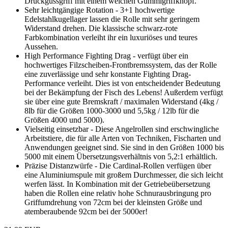
Druckgussgriff mit einem weichen Gummigriffknopf.
Sehr leichtgängige Rotation - 3+1 hochwertige
Edelstahlkugellager lassen die Rolle mit sehr geringem
Widerstand drehen. Die klassische schwarz-rote
Farbkombination verleiht ihr ein luxuriöses und teures
Aussehen.
High Performance Fighting Drag - verfügt über ein
hochwertiges Filzscheiben-Frontbremssystem, das der Rolle
eine zuverlässige und sehr konstante Fighting Drag-
Performance verleiht. Dies ist von entscheidender Bedeutung
bei der Bekämpfung der Fisch des Lebens! Außerdem verfügt
sie über eine gute Bremskraft / maximalen Widerstand (4kg /
8lb für die Größen 1000-3000 und 5,5kg / 12lb für die
Größen 4000 und 5000).
Vielseitig einsetzbar - Diese Angelrollen sind erschwingliche
Arbeitstiere, die für alle Arten von Techniken, Fischarten und
Anwendungen geeignet sind. Sie sind in den Größen 1000 bis
5000 mit einem Übersetzungsverhältnis von 5,2:1 erhältlich.
Präzise Distanzwürfe - Die Cardinal-Rollen verfügen über
eine Aluminiumspule mit großem Durchmesser, die sich leicht
werfen lässt. In Kombination mit der Getriebeübersetzung
haben die Rollen eine relativ hohe Schnurausbringung pro
Griffumdrehung von 72cm bei der kleinsten Größe und
atemberaubende 92cm bei der 5000er!