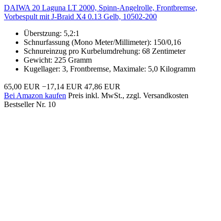
DAIWA 20 Laguna LT 2000, Spinn-Angelrolle, Frontbremse,
Vorbespult mit J-Braid X4 0.13 Gelb, 10502-200
Überstzung: 5,2:1
Schnurfassung (Mono Meter/Millimeter): 150/0,16
Schnureinzug pro Kurbelumdrehung: 68 Zentimeter
Gewicht: 225 Gramm
Kugellager: 3, Frontbremse, Maximale: 5,0 Kilogramm
65,00 EUR
−17,14 EUR
47,86 EUR
Bei Amazon kaufen
Preis inkl. MwSt., zzgl. Versandkosten
Bestseller Nr. 10