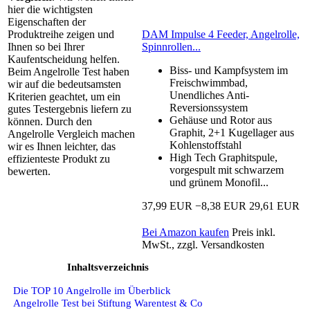
hier die wichtigsten
Eigenschaften der
DAM Impulse 4 Feeder, Angelrolle,
Produktreihe zeigen und
Spinnrollen...
Ihnen so bei Ihrer
Kaufentscheidung helfen.
Biss- und Kampfsystem im
Beim Angelrolle Test haben
Freischwimmbad,
wir auf die bedeutsamsten
Unendliches Anti-
Kriterien geachtet, um ein
Reversionssystem
gutes Testergebnis liefern zu
Gehäuse und Rotor aus
können. Durch den
Graphit, 2+1 Kugellager aus
Angelrolle Vergleich machen
Kohlenstoffstahl
wir es Ihnen leichter, das
High Tech Graphitspule,
effizienteste Produkt zu
vorgespult mit schwarzem
bewerten.
und grünem Monofil...
37,99 EUR
−8,38 EUR
29,61 EUR
Bei Amazon kaufen
Preis inkl.
MwSt., zzgl. Versandkosten
Inhaltsverzeichnis
Die TOP 10 Angelrolle im Überblick
Angelrolle Test bei Stiftung Warentest & Co