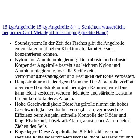
15 kg Angelrolle 15 kg Angelrolle 8 + 1 Schichten wasserdicht
bequemer Griff Metallgriff für Camping (rechte Hand)
Soundsystem: In der Zeit des Fisches gibt die Angelrolle
einen klaren und hellen Klickton ab, damit Sie sich
konzentrieren können.
Nylon und Aluminiumlegierung: Der robuste und robuste
Körper der Angelrolle besteht aus leichtem Nylon und
Aluminiumlegierung, was die Steifigkeit,
Verformungsbeständigkeit und Festigkeit der Rolle verbessert.
Hauptstruktur mit niedrigem Rahmen: Die Angelrolle verfügt
über eine Hauptstruktur mit niedrigem Rahmen, eine Hand
kann leicht gesteuert werden, leichtere und stärkere Leistung
für ein komfortableres Angeln.
Hohe Geschwindigkeit: Diese Angelrolle nimmt ein hohes
Geschwindigkeitsverhältnis von 6,4:1 an, verbessert die
Effizienz beim Angeln, schnelle Kontrolle der Köder und
fängt Fische auf, Lösekraft-Alarm, akustischer Alarm beim
Ziehen des Seils.
Kugellager: Diese Angelrolle hat 8 Edelstahllager und 1
spezielle Kugellager mit Metallschale, dicht, wasserdicht und