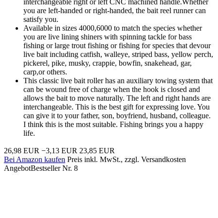
interchangeable right or left CNC machined handle.Whether
you are left-handed or right-handed, the bait reel runner can
satisfy you.
Available in sizes 4000,6000 to match the species whether
you are live lining shiners with spinning tackle for bass
fishing or large trout fishing or fishing for species that devour
live bait including catfish, walleye, striped bass, yellow perch,
pickerel, pike, musky, crappie, bowfin, snakehead, gar,
carp,or others.
This classic live bait roller has an auxiliary towing system that
can be wound free of charge when the hook is closed and
allows the bait to move naturally. The left and right hands are
interchangeable. This is the best gift for expressing love. You
can give it to your father, son, boyfriend, husband, colleague.
I think this is the most suitable. Fishing brings you a happy
life.
26,98 EUR
−3,13 EUR
23,85 EUR
Bei Amazon kaufen
Preis inkl. MwSt., zzgl. Versandkosten
Angebot
Bestseller Nr. 8