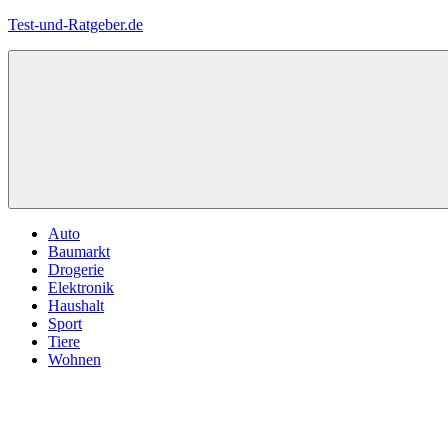
Zum
Test-und-Ratgeber.de
Inhalt
springen
Menü
Auto
Baumarkt
Drogerie
Elektronik
Haushalt
Sport
Tiere
Wohnen