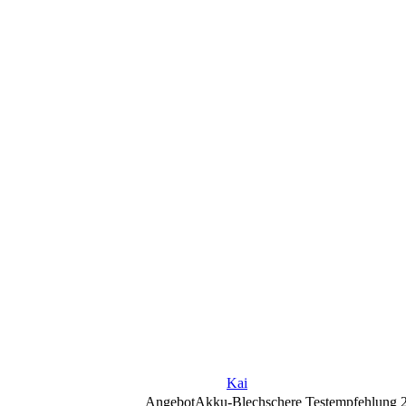
Kai
Angebot
Akku-Blechschere Testempfehlung 