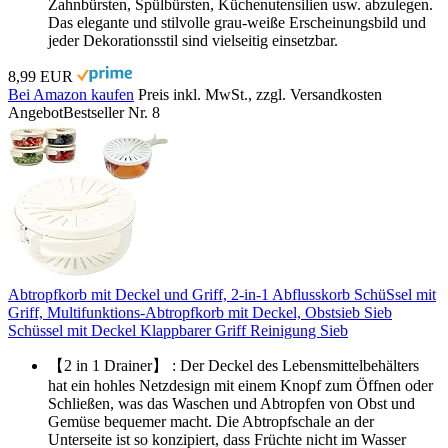
Zahnbürsten, Spülbürsten, Küchenutensilien usw. abzulegen.
Das elegante und stilvolle grau-weiße Erscheinungsbild und
jeder Dekorationsstil sind vielseitig einsetzbar.
8,99 EUR
Bei Amazon kaufen
Preis inkl. MwSt., zzgl. Versandkosten
Angebot
Bestseller Nr. 8
Abtropfkorb mit Deckel und Griff, 2-in-1 Abflusskorb SchüSsel mit
Griff, Multifunktions-Abtropfkorb mit Deckel, Obstsieb Sieb
Schüssel mit Deckel Klappbarer Griff Reinigung Sieb
【2 in 1 Drainer】 : Der Deckel des Lebensmittelbehälters
hat ein hohles Netzdesign mit einem Knopf zum Öffnen oder
Schließen, was das Waschen und Abtropfen von Obst und
Gemüse bequemer macht. Die Abtropfschale an der
Unterseite ist so konzipiert, dass Früchte nicht im Wasser