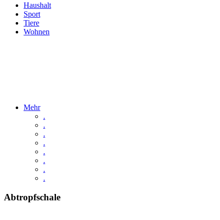
Haushalt
Sport
Tiere
Wohnen
Mehr
.
.
.
.
.
.
.
.
Abtropfschale