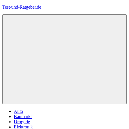
Zum
Test-und-Ratgeber.de
Inhalt
springen
Menü
Auto
Baumarkt
Drogerie
Elektronik