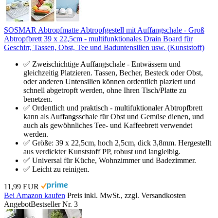
SOSMAR Abtropfmatte Abtropfgestell mit Auffangschale - Groß
Abtropfbrett 39 x 22,5cm - multifunktionales Drain Board für
Geschirr, Tassen, Obst, Tee und Baduntensilien usw. (Kunststoff)
✅ Zweischichtige Auffangschale - Entwässern und
gleichzeitig Platzieren. Tassen, Becher, Besteck oder Obst,
oder anderen Untensilien können ordentlich plaziert und
schnell abgetropft werden, ohne Ihren Tisch/Platte zu
benetzen.
✅ Ordentlich und praktisch - multifuktionaler Abtropfbrett
kann als Auffangsschale für Obst und Gemüse dienen, und
auch als gewöhnliches Tee- und Kaffeebrett verwendet
werden.
✅ Größe: 39 x 22,5cm, hoch 2,5cm, dick 3,8mm. Hergestellt
aus verdickter Kunststoff PP, robust und langleibig.
✅ Universal für Küche, Wohnzimmer und Badezimmer.
✅ Leicht zu reinigen.
11,99 EUR
Bei Amazon kaufen
Preis inkl. MwSt., zzgl. Versandkosten
Angebot
Bestseller Nr. 3