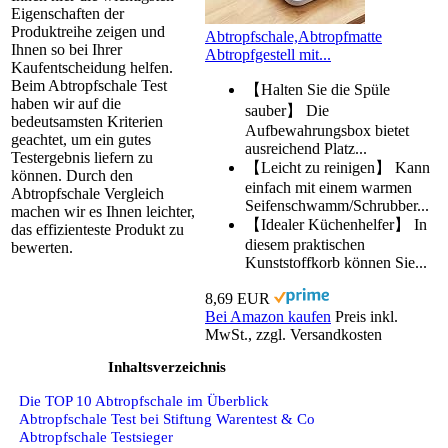
Eigenschaften der
Produktreihe zeigen und
Abtropfschale,Abtropfmatte
Ihnen so bei Ihrer
Abtropfgestell mit...
Kaufentscheidung helfen.
Beim Abtropfschale Test
【Halten Sie die Spüle
haben wir auf die
sauber】 Die
bedeutsamsten Kriterien
Aufbewahrungsbox bietet
geachtet, um ein gutes
ausreichend Platz...
Testergebnis liefern zu
【Leicht zu reinigen】 Kann
können. Durch den
einfach mit einem warmen
Abtropfschale Vergleich
Seifenschwamm/Schrubber...
machen wir es Ihnen leichter,
【Idealer Küchenhelfer】 In
das effizienteste Produkt zu
diesem praktischen
bewerten.
Kunststoffkorb können Sie...
8,69 EUR
Bei Amazon kaufen
Preis inkl.
MwSt., zzgl. Versandkosten
Inhaltsverzeichnis
Die TOP 10 Abtropfschale im Überblick
Abtropfschale Test bei Stiftung Warentest & Co
Abtropfschale Testsieger