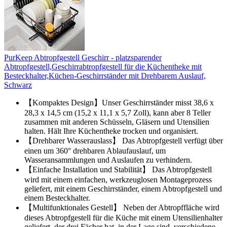
PurKeep Abtropfgestell Geschirr - platzsparender
Abtropfgestell,Geschirrabtropfgestell für die Küchentheke mit
Besteckhalter,Küchen-Geschirrständer mit Drehbarem Auslauf,
Schwarz
【Kompaktes Design】Unser Geschirrständer misst 38,6 x
28,3 x 14,5 cm (15,2 x 11,1 x 5,7 Zoll), kann aber 8 Teller
zusammen mit anderen Schüsseln, Gläsern und Utensilien
halten. Hält Ihre Küchentheke trocken und organisiert.
【Drehbarer Wasserauslass】 Das Abtropfgestell verfügt über
einen um 360° drehbaren Ablaufauslauf, um
Wasseransammlungen und Auslaufen zu verhindern.
【Einfache Installation und Stabilität】 Das Abtropfgestell
wird mit einem einfachen, werkzeuglosen Montageprozess
geliefert, mit einem Geschirrständer, einem Abtropfgestell und
einem Besteckhalter.
【Multifunktionales Gestell】 Neben der Abtropffläche wird
dieses Abtropfgestell für die Küche mit einem Utensilienhalter
geliefert, der drei Fächer hat, in der Lage sind, verschiedene