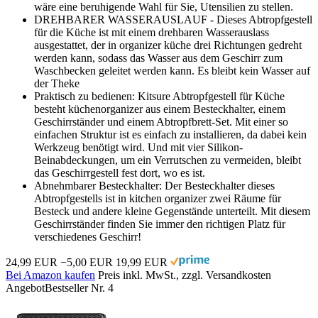
wäre eine beruhigende Wahl für Sie, Utensilien zu stellen.
DREHBARER WASSERAUSLAUF - Dieses Abtropfgestell
für die Küche ist mit einem drehbaren Wasserauslass
ausgestattet, der in organizer küche drei Richtungen gedreht
werden kann, sodass das Wasser aus dem Geschirr zum
Waschbecken geleitet werden kann. Es bleibt kein Wasser auf
der Theke
Praktisch zu bedienen: Kitsure Abtropfgestell für Küche
besteht küchenorganizer aus einem Besteckhalter, einem
Geschirrständer und einem Abtropfbrett-Set. Mit einer so
einfachen Struktur ist es einfach zu installieren, da dabei kein
Werkzeug benötigt wird. Und mit vier Silikon-
Beinabdeckungen, um ein Verrutschen zu vermeiden, bleibt
das Geschirrgestell fest dort, wo es ist.
Abnehmbarer Besteckhalter: Der Besteckhalter dieses
Abtropfgestells ist in kitchen organizer zwei Räume für
Besteck und andere kleine Gegenstände unterteilt. Mit diesem
Geschirrständer finden Sie immer den richtigen Platz für
verschiedenes Geschirr!
24,99 EUR
−5,00 EUR
19,99 EUR
Bei Amazon kaufen
Preis inkl. MwSt., zzgl. Versandkosten
Angebot
Bestseller Nr. 4