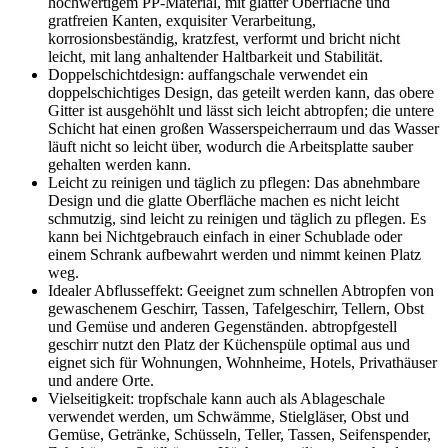
hochwertigem PP-Material, mit glatter Oberfläche und
gratfreien Kanten, exquisiter Verarbeitung,
korrosionsbeständig, kratzfest, verformt und bricht nicht
leicht, mit lang anhaltender Haltbarkeit und Stabilität.
Doppelschichtdesign: auffangschale verwendet ein
doppelschichtiges Design, das geteilt werden kann, das obere
Gitter ist ausgehöhlt und lässt sich leicht abtropfen; die untere
Schicht hat einen großen Wasserspeicherraum und das Wasser
läuft nicht so leicht über, wodurch die Arbeitsplatte sauber
gehalten werden kann.
Leicht zu reinigen und täglich zu pflegen: Das abnehmbare
Design und die glatte Oberfläche machen es nicht leicht
schmutzig, sind leicht zu reinigen und täglich zu pflegen. Es
kann bei Nichtgebrauch einfach in einer Schublade oder
einem Schrank aufbewahrt werden und nimmt keinen Platz
weg.
Idealer Abflusseffekt: Geeignet zum schnellen Abtropfen von
gewaschenem Geschirr, Tassen, Tafelgeschirr, Tellern, Obst
und Gemüse und anderen Gegenständen. abtropfgestell
geschirr nutzt den Platz der Küchenspüle optimal aus und
eignet sich für Wohnungen, Wohnheime, Hotels, Privathäuser
und andere Orte.
Vielseitigkeit: tropfschale kann auch als Ablageschale
verwendet werden, um Schwämme, Stielgläser, Obst und
Gemüse, Getränke, Schüsseln, Teller, Tassen, Seifenspender,