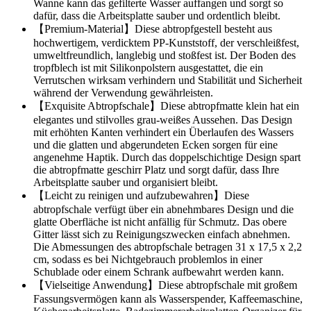
Wanne kann das gefilterte Wasser auffangen und sorgt so
dafür, dass die Arbeitsplatte sauber und ordentlich bleibt.
【Premium-Material】Diese abtropfgestell besteht aus
hochwertigem, verdicktem PP-Kunststoff, der verschleißfest,
umweltfreundlich, langlebig und stoßfest ist. Der Boden des
tropfblech ist mit Silikonpolstern ausgestattet, die ein
Verrutschen wirksam verhindern und Stabilität und Sicherheit
während der Verwendung gewährleisten.
【Exquisite Abtropfschale】Diese abtropfmatte klein hat ein
elegantes und stilvolles grau-weißes Aussehen. Das Design
mit erhöhten Kanten verhindert ein Überlaufen des Wassers
und die glatten und abgerundeten Ecken sorgen für eine
angenehme Haptik. Durch das doppelschichtige Design spart
die abtropfmatte geschirr Platz und sorgt dafür, dass Ihre
Arbeitsplatte sauber und organisiert bleibt.
【Leicht zu reinigen und aufzubewahren】Diese
abtropfschale verfügt über ein abnehmbares Design und die
glatte Oberfläche ist nicht anfällig für Schmutz. Das obere
Gitter lässt sich zu Reinigungszwecken einfach abnehmen.
Die Abmessungen des abtropfschale betragen 31 x 17,5 x 2,2
cm, sodass es bei Nichtgebrauch problemlos in einer
Schublade oder einem Schrank aufbewahrt werden kann.
【Vielseitige Anwendung】Diese abtropfschale mit großem
Fassungsvermögen kann als Wasserspender, Kaffeemaschine,