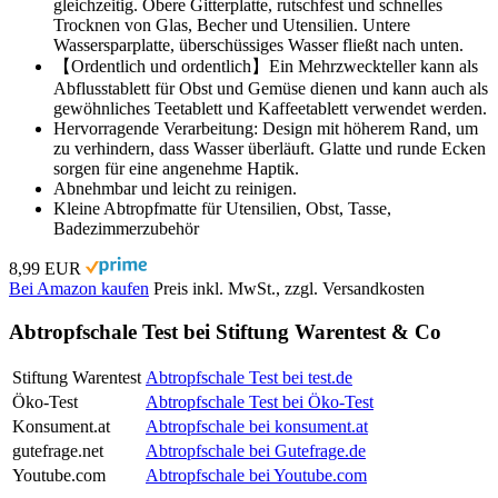
gleichzeitig. Obere Gitterplatte, rutschfest und schnelles
Trocknen von Glas, Becher und Utensilien. Untere
Wassersparplatte, überschüssiges Wasser fließt nach unten.
【Ordentlich und ordentlich】Ein Mehrzweckteller kann als
Abflusstablett für Obst und Gemüse dienen und kann auch als
gewöhnliches Teetablett und Kaffeetablett verwendet werden.
Hervorragende Verarbeitung: Design mit höherem Rand, um
zu verhindern, dass Wasser überläuft. Glatte und runde Ecken
sorgen für eine angenehme Haptik.
Abnehmbar und leicht zu reinigen.
Kleine Abtropfmatte für Utensilien, Obst, Tasse,
Badezimmerzubehör
8,99 EUR
Bei Amazon kaufen
Preis inkl. MwSt., zzgl. Versandkosten
Abtropfschale Test bei Stiftung Warentest & Co
Stiftung Warentest
Abtropfschale Test bei test.de
Öko-Test
Abtropfschale Test bei Öko-Test
Konsument.at
Abtropfschale bei konsument.at
gutefrage.net
Abtropfschale bei Gutefrage.de
Youtube.com
Abtropfschale bei Youtube.com