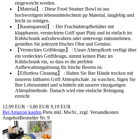
eingeweicht werden.
【Material】 : Diese Food Strainer Bowl ist aus
hochwertigem lebensmittelechtem pp Material, langlebig und
leicht zu reinigen.
【Raumsparend】 : Der Fruchtabtropfbehälter mit
klappbarem, verstecktem Griff spart Platz und ist einfach im
Kühlschrank aufzubewahren oder unterwegs mitzunehmen,
genießen Sie jederzeit frisches Obst und Gemüse.
【Verstecktes Griffdesign】 : Unser Abtropfkorb verfügt über
ein verdecktes Griffdesign, nimmt keinen Platz im
Kühlschrank ein, so dass es die perfekte
Aufbewahrungslösung für frische Beeren ist.
【Effortless Cleaning】 : Halten Sie Ihre Hände trocken mit
unserem faltbaren Griff Abtropfschale. zu waschen, fügen Sie
Ihre Lebensmittel und schütteln mit unserer einzigartigen
Abtropfmethode. Danach wird eine einfache Reinigung
erreicht
12,99 EUR
−3,80 EUR
9,19 EUR
Bei Amazon kaufen
Preis inkl. MwSt., zzgl. Versandkosten
Angebot
Bestseller Nr. 9