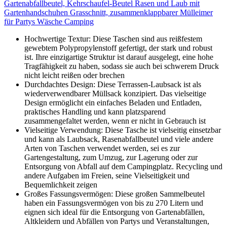
Gartenabfallbeutel, Kehrschaufel-Beutel Rasen und Laub mit
Gartenhandschuhen Grasschnitt, zusammenklappbarer Mülleimer
für Partys Wäsche Camping
Hochwertige Textur: Diese Taschen sind aus reißfestem
gewebtem Polypropylenstoff gefertigt, der stark und robust
ist. Ihre einzigartige Struktur ist darauf ausgelegt, eine hohe
Tragfähigkeit zu haben, sodass sie auch bei schwerem Druck
nicht leicht reißen oder brechen
Durchdachtes Design: Diese Terrassen-Laubsack ist als
wiederverwendbarer Müllsack konzipiert. Das vielseitige
Design ermöglicht ein einfaches Beladen und Entladen,
praktisches Handling und kann platzsparend
zusammengefaltet werden, wenn er nicht in Gebrauch ist
Vielseitige Verwendung: Diese Tasche ist vielseitig einsetzbar
und kann als Laubsack, Rasenabfallbeutel und viele andere
Arten von Taschen verwendet werden, sei es zur
Gartengestaltung, zum Umzug, zur Lagerung oder zur
Entsorgung von Abfall auf dem Campingplatz. Recycling und
andere Aufgaben im Freien, seine Vielseitigkeit und
Bequemlichkeit zeigen
Großes Fassungsvermögen: Diese großen Sammelbeutel
haben ein Fassungsvermögen von bis zu 270 Litern und
eignen sich ideal für die Entsorgung von Gartenabfällen,
Altkleidern und Abfällen von Partys und Veranstaltungen,