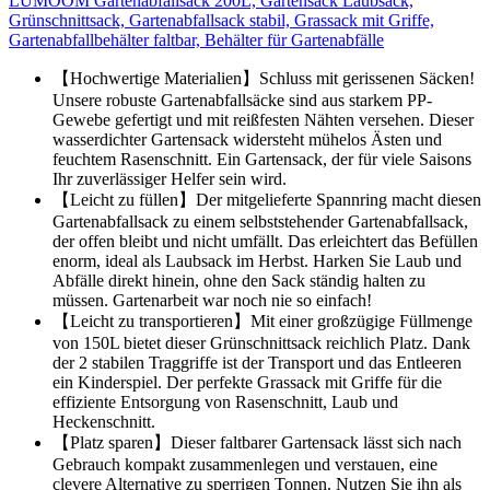
LUMOOM Gartenabfallsack 200L, Gartensack Laubsack,
Grünschnittsack, Gartenabfallsack stabil, Grassack mit Griffe,
Gartenabfallbehälter faltbar, Behälter für Gartenabfälle
【Hochwertige Materialien】Schluss mit gerissenen Säcken!
Unsere robuste Gartenabfallsäcke sind aus starkem PP-
Gewebe gefertigt und mit reißfesten Nähten versehen. Dieser
wasserdichter Gartensack widersteht mühelos Ästen und
feuchtem Rasenschnitt. Ein Gartensack, der für viele Saisons
Ihr zuverlässiger Helfer sein wird.
【Leicht zu füllen】Der mitgelieferte Spannring macht diesen
Gartenabfallsack zu einem selbststehender Gartenabfallsack,
der offen bleibt und nicht umfällt. Das erleichtert das Befüllen
enorm, ideal als Laubsack im Herbst. Harken Sie Laub und
Abfälle direkt hinein, ohne den Sack ständig halten zu
müssen. Gartenarbeit war noch nie so einfach!
【Leicht zu transportieren】Mit einer großzügige Füllmenge
von 150L bietet dieser Grünschnittsack reichlich Platz. Dank
der 2 stabilen Traggriffe ist der Transport und das Entleeren
ein Kinderspiel. Der perfekte Grassack mit Griffe für die
effiziente Entsorgung von Rasenschnitt, Laub und
Heckenschnitt.
【Platz sparen】Dieser faltbarer Gartensack lässt sich nach
Gebrauch kompakt zusammenlegen und verstauen, eine
clevere Alternative zu sperrigen Tonnen. Nutzen Sie ihn als