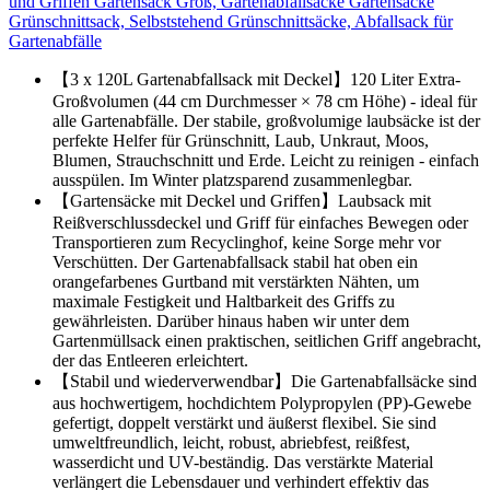
und Griffen Gartensack Groß, Gartenabfallsäcke Gartensäcke
Grünschnittsack, Selbststehend Grünschnittsäcke, Abfallsack für
Gartenabfälle
【3 x 120L Gartenabfallsack mit Deckel】120 Liter Extra-
Großvolumen (44 cm Durchmesser × 78 cm Höhe) - ideal für
alle Gartenabfälle. Der stabile, großvolumige laubsäcke ist der
perfekte Helfer für Grünschnitt, Laub, Unkraut, Moos,
Blumen, Strauchschnitt und Erde. Leicht zu reinigen - einfach
ausspülen. Im Winter platzsparend zusammenlegbar.
【Gartensäcke mit Deckel und Griffen】Laubsack mit
Reißverschlussdeckel und Griff für einfaches Bewegen oder
Transportieren zum Recyclinghof, keine Sorge mehr vor
Verschütten. Der Gartenabfallsack stabil hat oben ein
orangefarbenes Gurtband mit verstärkten Nähten, um
maximale Festigkeit und Haltbarkeit des Griffs zu
gewährleisten. Darüber hinaus haben wir unter dem
Gartenmüllsack einen praktischen, seitlichen Griff angebracht,
der das Entleeren erleichtert.
【Stabil und wiederverwendbar】Die Gartenabfallsäcke sind
aus hochwertigem, hochdichtem Polypropylen (PP)-Gewebe
gefertigt, doppelt verstärkt und äußerst flexibel. Sie sind
umweltfreundlich, leicht, robust, abriebfest, reißfest,
wasserdicht und UV-beständig. Das verstärkte Material
verlängert die Lebensdauer und verhindert effektiv das