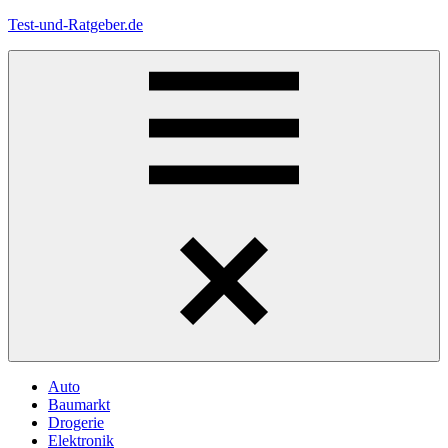
Zum
Test-und-Ratgeber.de
Inhalt
springen
Menü
Auto
Baumarkt
Drogerie
Elektronik