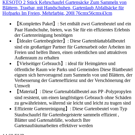
KESOTO 2 Stück Kehrschaufel Gartensäcke Zum Sammeln von
Blättern, Tragbar, mit Handschuhen, Gartenlaub Abfallsäcke für
Hofparks Im Freien, Mehrfarbig, 200l 76cmx56cmx43cm
【Komplettes Paket】: Set enthält zwei Gartenbeutel und ein
Paar Handschuhe, bieten, was Sie für ein effizientes Erlebnis
der Gartenreinigung benötigen
【Idealer Gartenbegleiter】: Diese Gartenblattabfallbeutel
sind ein großartiger Partner für Gartenarbeit oder Arbeiten im
Freien und helfen Ihnen, einen ordentlichen und attraktiven
Außenraum zu erhalten
【Vielseitiger Gebrauch】: ideal für Heimgärten und
öffentliche Raum wie Parks und Gemeinden Diese Blattbeutel
eignen sich hervorragend zum Sammeln von und Blättern, der
Verbesserung der Garteneffizienz und der Verschönerung der
Umwelt
【Material】: Diese Gartenabfallbeutel aus PP -Polypropylen
sind resistent, um einen langfristigen Gebrauch ohne Schäden
zu gewährleisten, während sie leicht und leicht zu tragen sind
Effiziente Gartenreinigung】: Diese Gartenbeutel vom Typ
Staubschaufel für Gartenbegeisterte sammeln effizient ,
Blätter und Gartenabfälle, wodurch Ihre
Gartenaufräumarbeiten effektiver werden