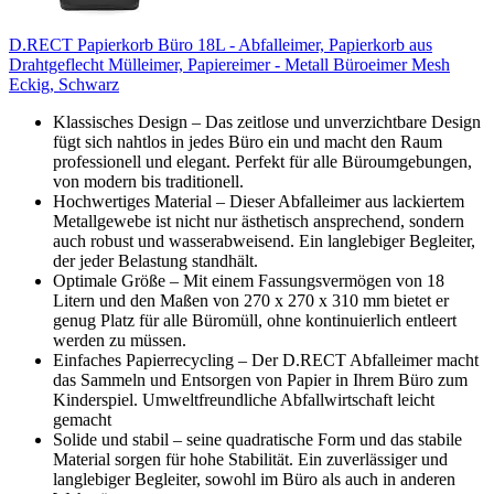
D.RECT Papierkorb Büro 18L - Abfalleimer, Papierkorb aus
Drahtgeflecht Mülleimer, Papiereimer - Metall Büroeimer Mesh
Eckig, Schwarz
Klassisches Design – Das zeitlose und unverzichtbare Design
fügt sich nahtlos in jedes Büro ein und macht den Raum
professionell und elegant. Perfekt für alle Büroumgebungen,
von modern bis traditionell.
Hochwertiges Material – Dieser Abfalleimer aus lackiertem
Metallgewebe ist nicht nur ästhetisch ansprechend, sondern
auch robust und wasserabweisend. Ein langlebiger Begleiter,
der jeder Belastung standhält.
Optimale Größe – Mit einem Fassungsvermögen von 18
Litern und den Maßen von 270 x 270 x 310 mm bietet er
genug Platz für alle Büromüll, ohne kontinuierlich entleert
werden zu müssen.
Einfaches Papierrecycling – Der D.RECT Abfalleimer macht
das Sammeln und Entsorgen von Papier in Ihrem Büro zum
Kinderspiel. Umweltfreundliche Abfallwirtschaft leicht
gemacht
Solide und stabil – seine quadratische Form und das stabile
Material sorgen für hohe Stabilität. Ein zuverlässiger und
langlebiger Begleiter, sowohl im Büro als auch in anderen