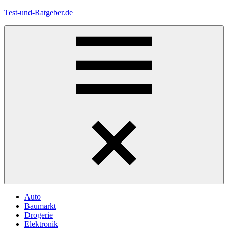
Zum
Test-und-Ratgeber.de
Inhalt
springen
Menü
Auto
Baumarkt
Drogerie
Elektronik