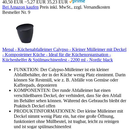
40,50 EUR
−5,27 EUR
35,23 EUR
Bei Amazon kaufen
Preis inkl. MwSt., zzgl. Versandkosten
Bestseller Nr. 9
Mepal - Küchenabfalleimer Calypso - Kleiner Mülleimer mit Deckel
- Komposteimer Küche - Ideal für die Küchenorganisation -
Küchenhelfer & Spülmaschinenfest - 2200 ml - Nordic black
FUNKTION: Der Calypso-Mülleimer ist ein kleiner
Abfallbehälter, der in der Küche wenig Platz einnimmt. Darin
können Sie Restmüll, wie z. B. Abfälle von Gemüse oder
Kaffeepads, deponieren
KOMPONENTEN: Der runde Abfalleimer hat einen
verschließbaren Deckel, der verhindert, dass Sie den Abfall
im Behälter sehen können. Während des Gebrauchs bleibt der
Praktisch Deckel offen
PRODUKTINFORMATIONEN: Der kleine Mülleimer mit
Deckel nimmt wenig Platz ein, hat eine große Öffnung,
funktioniert ohne Müllbeutel, ist tragbar, leicht zu reinigen
und ist sogar spülmaschinenfest