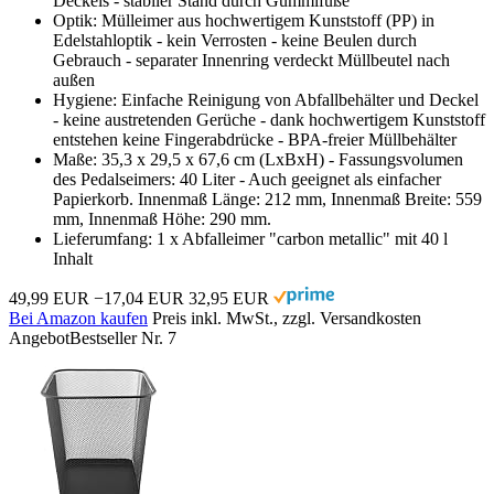
Deckels - stabiler Stand durch Gummifüße
Optik: Mülleimer aus hochwertigem Kunststoff (PP) in
Edelstahloptik - kein Verrosten - keine Beulen durch
Gebrauch - separater Innenring verdeckt Müllbeutel nach
außen
Hygiene: Einfache Reinigung von Abfallbehälter und Deckel
- keine austretenden Gerüche - dank hochwertigem Kunststoff
entstehen keine Fingerabdrücke - BPA-freier Müllbehälter
Maße: 35,3 x 29,5 x 67,6 cm (LxBxH) - Fassungsvolumen
des Pedalseimers: 40 Liter - Auch geeignet als einfacher
Papierkorb. Innenmaß Länge: 212 mm, Innenmaß Breite: 559
mm, Innenmaß Höhe: 290 mm.
Lieferumfang: 1 x Abfalleimer "carbon metallic" mit 40 l
Inhalt
49,99 EUR
−17,04 EUR
32,95 EUR
Bei Amazon kaufen
Preis inkl. MwSt., zzgl. Versandkosten
Angebot
Bestseller Nr. 7