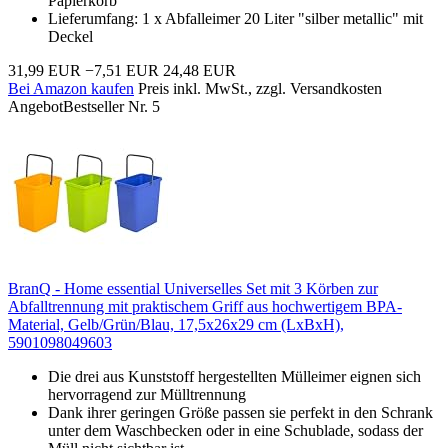
Papierkorb
Lieferumfang: 1 x Abfalleimer 20 Liter "silber metallic" mit
Deckel
31,99 EUR
−7,51 EUR
24,48 EUR
Bei Amazon kaufen
Preis inkl. MwSt., zzgl. Versandkosten
Angebot
Bestseller Nr. 5
BranQ - Home essential Universelles Set mit 3 Körben zur
Abfalltrennung mit praktischem Griff aus hochwertigem BPA-
Material, Gelb/Grün/Blau, 17,5x26x29 cm (LxBxH),
5901098049603
Die drei aus Kunststoff hergestellten Mülleimer eignen sich
hervorragend zur Mülltrennung
Dank ihrer geringen Größe passen sie perfekt in den Schrank
unter dem Waschbecken oder in eine Schublade, sodass der