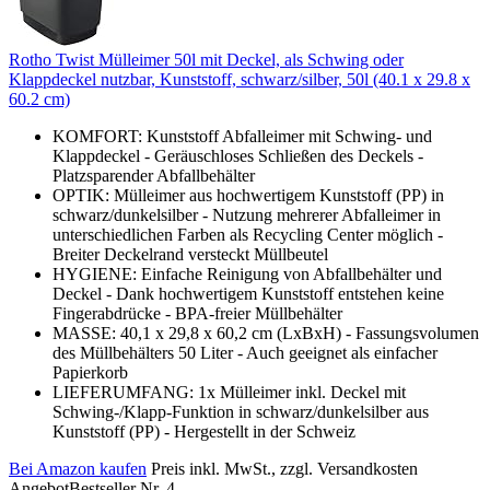
Rotho Twist Mülleimer 50l mit Deckel, als Schwing oder
Klappdeckel nutzbar, Kunststoff, schwarz/silber, 50l (40.1 x 29.8 x
60.2 cm)
KOMFORT: Kunststoff Abfalleimer mit Schwing- und
Klappdeckel - Geräuschloses Schließen des Deckels -
Platzsparender Abfallbehälter
OPTIK: Mülleimer aus hochwertigem Kunststoff (PP) in
schwarz/dunkelsilber - Nutzung mehrerer Abfalleimer in
unterschiedlichen Farben als Recycling Center möglich -
Breiter Deckelrand versteckt Müllbeutel
HYGIENE: Einfache Reinigung von Abfallbehälter und
Deckel - Dank hochwertigem Kunststoff entstehen keine
Fingerabdrücke - BPA-freier Müllbehälter
MASSE: 40,1 x 29,8 x 60,2 cm (LxBxH) - Fassungsvolumen
des Müllbehälters 50 Liter - Auch geeignet als einfacher
Papierkorb
LIEFERUMFANG: 1x Mülleimer inkl. Deckel mit
Schwing-/Klapp-Funktion in schwarz/dunkelsilber aus
Kunststoff (PP) - Hergestellt in der Schweiz
Bei Amazon kaufen
Preis inkl. MwSt., zzgl. Versandkosten
Angebot
Bestseller Nr. 4