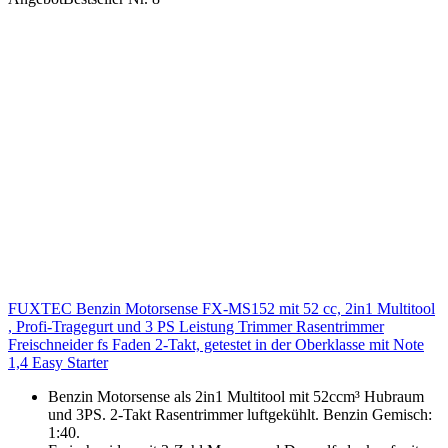
FUXTEC Benzin Motorsense FX-MS152 mit 52 cc, 2in1 Multitool
, Profi-Tragegurt und 3 PS Leistung Trimmer Rasentrimmer
Freischneider fs Faden 2-Takt, getestet in der Oberklasse mit Note
1,4 Easy Starter
Benzin Motorsense als 2in1 Multitool mit 52ccm³ Hubraum
und 3PS. 2-Takt Rasentrimmer luftgekühlt. Benzin Gemisch:
1:40.