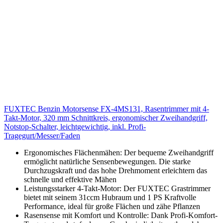
FUXTEC Benzin Motorsense FX-4MS131, Rasentrimmer mit 4-
Takt-Motor, 320 mm Schnittkreis, ergonomischer Zweihandgriff,
Notstop-Schalter, leichtgewichtig, inkl. Profi-
Tragegurt/Messer/Faden
Ergonomisches Flächenmähen: Der bequeme Zweihandgriff
ermöglicht natürliche Sensenbewegungen. Die starke
Durchzugskraft und das hohe Drehmoment erleichtern das
schnelle und effektive Mähen
Leistungsstarker 4-Takt-Motor: Der FUXTEC Grastrimmer
bietet mit seinem 31ccm Hubraum und 1 PS Kraftvolle
Performance, ideal für große Flächen und zähe Pflanzen
Rasensense mit Komfort und Kontrolle: Dank Profi-Komfort-