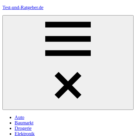
Zum
Test-und-Ratgeber.de
Inhalt
springen
Menü
Auto
Baumarkt
Drogerie
Elektronik