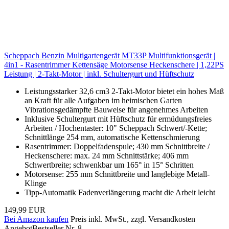
Scheppach Benzin Multigartengerät MT33P Multifunktionsgerät |
4in1 - Rasentrimmer Kettensäge Motorsense Heckenschere | 1,22PS
Leistung | 2-Takt-Motor | inkl. Schultergurt und Hüftschutz
Leistungsstarker 32,6 cm3 2-Takt-Motor bietet ein hohes Maß
an Kraft für alle Aufgaben im heimischen Garten
Vibrationsgedämpfte Bauweise für angenehmes Arbeiten
Inklusive Schultergurt mit Hüftschutz für ermüdungsfreies
Arbeiten / Hochentaster: 10" Scheppach Schwert/-Kette;
Schnittlänge 254 mm, automatische Kettenschmierung
Rasentrimmer: Doppelfadenspule; 430 mm Schnittbreite /
Heckenschere: max. 24 mm Schnittstärke; 406 mm
Schwertbreite; schwenkbar um 165° in 15° Schritten
Motorsense: 255 mm Schnittbreite und langlebige Metall-
Klinge
Tipp-Automatik Fadenverlängerung macht die Arbeit leicht
149,99 EUR
Bei Amazon kaufen
Preis inkl. MwSt., zzgl. Versandkosten
Angebot
Bestseller Nr. 8