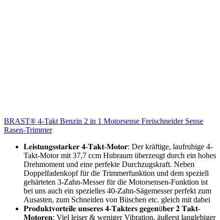
BRAST® 4-Takt Benzin 2 in 1 Motorsense Freischneider Sense
Rasen-Trimmer
𝐋𝐞𝐢𝐬𝐭𝐮𝐧𝐠𝐬𝐬𝐭𝐚𝐫𝐤𝐞𝐫 𝟒-𝐓𝐚𝐤𝐭-𝐌𝐨𝐭𝐨𝐫: Der kräftige, laufruhige 4-
Takt-Motor mit 37,7 ccm Hubraum überzeugt durch ein hohes
Drehmoment und eine perfekte Durchzugskraft. Neben
Doppelfadenkopf für die Trimmerfunktion und dem speziell
gehärteten 3-Zahn-Messer für die Motorsensen-Funktion ist
bei uns auch ein spezielles 40-Zahn-Sägemesser perfekt zum
Ausasten, zum Schneiden von Büschen etc. gleich mit dabei
𝐏𝐫𝐨𝐝𝐮𝐤𝐭𝐯𝐨𝐫𝐭𝐞𝐢𝐥𝐞 𝐮𝐧𝐬𝐞𝐫𝐞𝐬 𝟒-𝐓𝐚𝐤𝐭𝐞𝐫𝐬 𝐠𝐞𝐠𝐞𝐧ü𝐛𝐞𝐫 𝟐 𝐓𝐚𝐤𝐭-
𝐌𝐨𝐭𝐨𝐫𝐞𝐧: Viel leiser & weniger Vibration, äußerst langlebiger