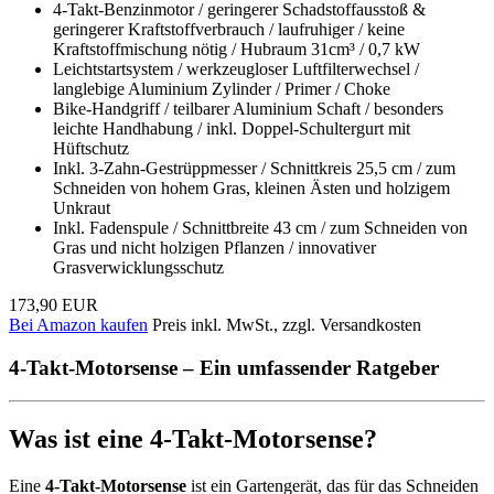
4-Takt-Benzinmotor / geringerer Schadstoffausstoß &
geringerer Kraftstoffverbrauch / laufruhiger / keine
Kraftstoffmischung nötig / Hubraum 31cm³ / 0,7 kW
Leichtstartsystem / werkzeugloser Luftfilterwechsel /
langlebige Aluminium Zylinder / Primer / Choke
Bike-Handgriff / teilbarer Aluminium Schaft / besonders
leichte Handhabung / inkl. Doppel-Schultergurt mit
Hüftschutz
Inkl. 3-Zahn-Gestrüppmesser / Schnittkreis 25,5 cm / zum
Schneiden von hohem Gras, kleinen Ästen und holzigem
Unkraut
Inkl. Fadenspule / Schnittbreite 43 cm / zum Schneiden von
Gras und nicht holzigen Pflanzen / innovativer
Grasverwicklungsschutz
173,90 EUR
Bei Amazon kaufen
Preis inkl. MwSt., zzgl. Versandkosten
4-Takt-Motorsense – Ein umfassender Ratgeber
Was ist eine 4-Takt-Motorsense?
Eine
4-Takt-Motorsense
ist ein Gartengerät, das für das Schneiden