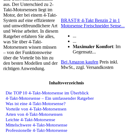
aus. Der Unterschied zu 2-
Takt-Motorsensen liegt im
Motor, der bei einem 4-Takt-
BRAST® 4-Takt Benzin 2 in 1
System auf eine effizientere
Motorsense Freischneider Sense...
und umweltfreundlichere Art
und Weise arbeitet. In diesem
...
Ratgeber erfahren Sie alles,
...
was Sie über 4-Takt-
𝐌𝐚𝐱𝐢𝐦𝐚𝐥𝐞𝐫 𝐊𝐨𝐦𝐟𝐨𝐫𝐭: Im
Motorsensen wissen müssen
Gegensatz...
– von der Funktionsweise
über die Vorteile bis hin zu
Bei Amazon kaufen
Preis inkl.
den besten Modellen und der
MwSt., zzgl. Versandkosten
richtigen Anwendung.
Inhaltsverzeichnis
Die TOP 10 4-Takt-Motorsense im Überblick
4-Takt-Motorsense – Ein umfassender Ratgeber
Was ist eine 4-Takt-Motorsense?
Vorteile von 4-Takt-Motorsensen
Arten von 4-Takt-Motorsensen
Leichte 4-Takt-Motorsense
Mittelschwere 4-Takt-Motorsense
Professionelle 4-Takt-Motorsense