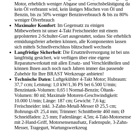
Motor, erheblich weniger Abgase und Geruchsbelästigung da
kein Öl verbrannt wird, kein lästiges Mischen von Öl und
Benzin, bis zu 50% weniger Benzinverbrauch & bis zu 80%
weniger Ölverbrauch
𝐌𝐚𝐱𝐢𝐦𝐚𝐥𝐞𝐫 𝐊𝐨𝐦𝐟𝐨𝐫𝐭: Im Gegensatz zu einigen
Mitbewerbern ist unser 4-Takt Freischneider mit einem
gepolsterten 2-Schulter-Gurt ausgestattet, sodass Sie erheblich
ermüdungsfreier arbeiten können, alle Komponenten lassen
sich mittels Schnellverschluss blitzschnell wechseln
𝐋𝐚𝐧𝐠𝐟𝐫𝐢𝐬𝐭𝐢𝐠𝐞 𝐒𝐢𝐜𝐡𝐞𝐫𝐡𝐞𝐢𝐭: Die Ersatzteilversorgung ist bei uns
langfristig gesichert, wir verfügen über eine eigene
Reparaturwerkstatt mit allen Ersatz- und Verschleißteilen und
können Ihnen auch noch nach Jahren immer das passende
Zubehör für Ihre BRAST Werkzeuge anbieten!
𝐓𝐞𝐜𝐡𝐧𝐢𝐬𝐜𝐡𝐞 𝐃𝐚𝐭𝐞𝐧: Luftgekühlter 4-Takt Motor; Hubraum:
37,7 ccm; Leistung: 1,0 kW/1,36 PS bei 6.500 U/min;
Benzintank-Volumen: 0,65 l Normal-Benzin; Öltank-
Volumen: 80 ml; Maximale Motoren-Geschwindigkeit:
10.000 U/min; Länge: 187 cm; Gewicht: 7,6 kg;
Freischneider: inkl. 3-Zahn-Metall-Messer Ø 25,5 cm;
Bohrungs-Ø: 25,4 mm; Trimmer: Schnittbreite 460 mm; Ø
Schneidfaden: 2,5 mm; Fadenlänge: 4,5m; 4-Takt-Motorsense
mit 2-Hand-Griff, Motorsensenaufsatz, Fadenspule, 3-Zahn-
Messer, Tragegurt, Wartungswerkzeug