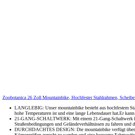
Zoobotanica 26 Zoll Mountainbike, Hochfester Stahlrahmen, Scheib
LANGLEBIG: Unser mountainbike besteht aus hochfestem Stahl 
hohe Temperaturen ist und eine lange Lebensdauer hat.Er kann 
21-GANG-SCHALTWERK: Mit einem 21-Gang-Schaltwerk können 
Straßenbedingungen und Geländeverhältnissen zu fahren und d
DURCHDACHTES DESIGN: Die mountainbike verfügt über einen v
Körpergrößen gerecht zu werden und eine bequeme Fahrposition