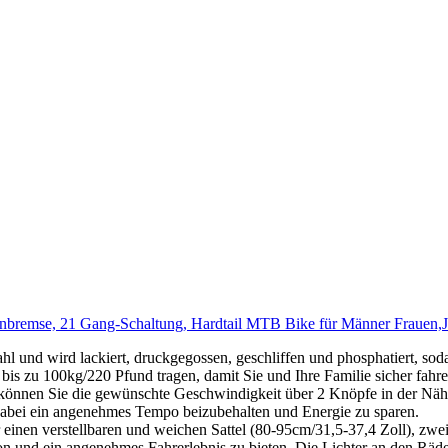
enbremse, 21 Gang-Schaltung, Hardtail MTB Bike für Männer Frauen,
und wird lackiert, druckgegossen, geschliffen und phosphatiert, sod
bis zu 100kg/220 Pfund tragen, damit Sie und Ihre Familie sicher fahr
Sie die gewünschte Geschwindigkeit über 2 Knöpfe in der Nähe de
abei ein angenehmes Tempo beizubehalten und Energie zu sparen.
erstellbaren und weichen Sattel (80-95cm/31,5-37,4 Zoll), zwei we
 und ein angenehmes Fahrerlebnis zu bieten. Die Lichter an den Räde