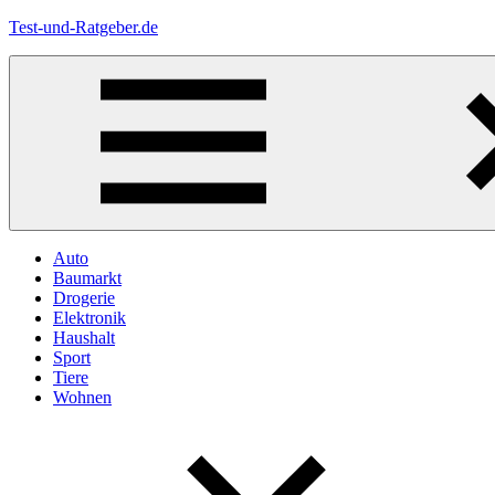
Zum
Test-und-Ratgeber.de
Inhalt
springen
Menü
Auto
Baumarkt
Drogerie
Elektronik
Haushalt
Sport
Tiere
Wohnen