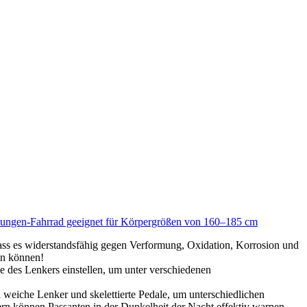
Jungen-Fahrrad geeignet für Körpergrößen von 160–185 cm
ass es widerstandsfähig gegen Verformung, Oxidation, Korrosion und
en können!
s Lenkers einstellen, um unter verschiedenen
iche Lenker und skelettierte Pedale, um unterschiedlichen
rn können Passanten in der Dunkelheit der Nacht effektiv warnen.