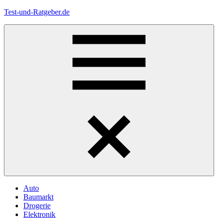
Zum
Test-und-Ratgeber.de
Inhalt
springen
Menü
Auto
Baumarkt
Drogerie
Elektronik