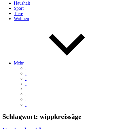
Haushalt
Sport
Tiere
Wohnen
Mehr
.
.
.
.
.
.
.
.
Schlagwort:
wippkreissäge