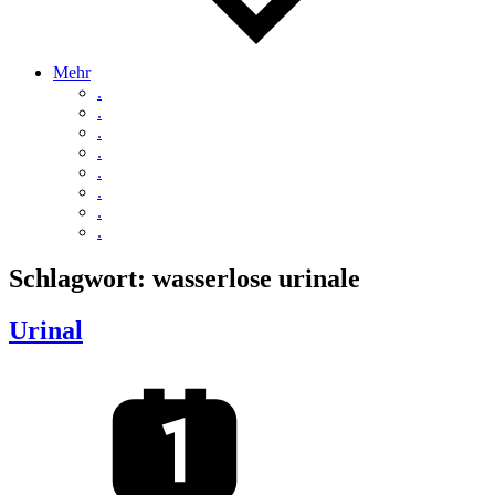
Mehr
.
.
.
.
.
.
.
.
Schlagwort:
wasserlose urinale
Urinal