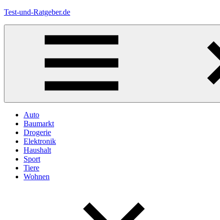
Zum
Test-und-Ratgeber.de
Inhalt
springen
Menü
Auto
Baumarkt
Drogerie
Elektronik
Haushalt
Sport
Tiere
Wohnen