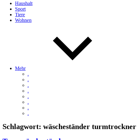
Haushalt
Sport
Tiere
Wohnen
Mehr
.
.
.
.
.
.
.
.
Schlagwort:
wäscheständer turmtrockner