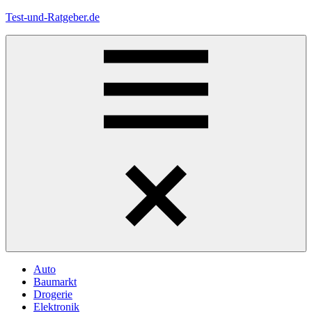
Zum
Test-und-Ratgeber.de
Inhalt
springen
Menü
Auto
Baumarkt
Drogerie
Elektronik