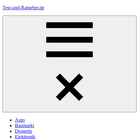
Zum
Test-und-Ratgeber.de
Inhalt
springen
Menü
Auto
Baumarkt
Drogerie
Elektronik