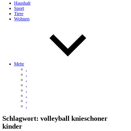
Haushalt
Sport
Tiere
Wohnen
Mehr
.
.
.
.
.
.
.
.
Schlagwort:
volleyball knieschoner
kinder