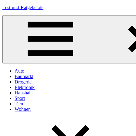
Zum
Test-und-Ratgeber.de
Inhalt
springen
Menü
Auto
Baumarkt
Drogerie
Elektronik
Haushalt
Sport
Tiere
Wohnen