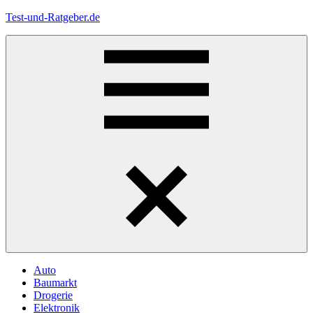
Zum
Test-und-Ratgeber.de
Inhalt
springen
Menü
Auto
Baumarkt
Drogerie
Elektronik