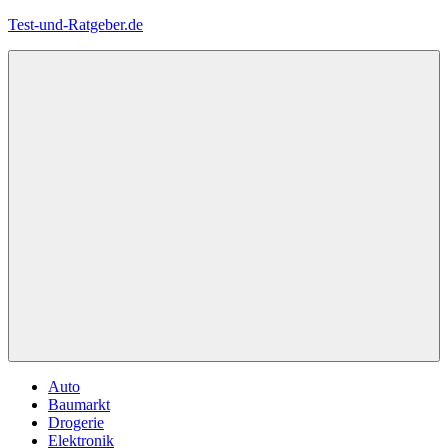
Zum
Test-und-Ratgeber.de
Inhalt
springen
Menü
Auto
Baumarkt
Drogerie
Elektronik