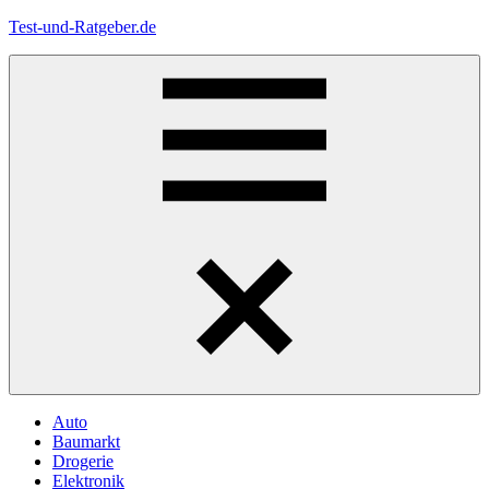
Zum
Test-und-Ratgeber.de
Inhalt
springen
Menü
Auto
Baumarkt
Drogerie
Elektronik