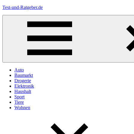
Zum
Test-und-Ratgeber.de
Inhalt
springen
Menü
Auto
Baumarkt
Drogerie
Elektronik
Haushalt
Sport
Tiere
Wohnen