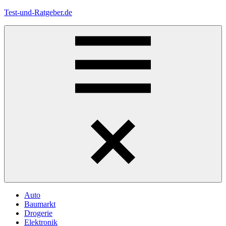
Zum
Test-und-Ratgeber.de
Inhalt
springen
Menü
Auto
Baumarkt
Drogerie
Elektronik