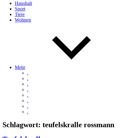
Haushalt
Sport
Tiere
Wohnen
Mehr
.
.
.
.
.
.
.
.
Schlagwort:
teufelskralle rossmann