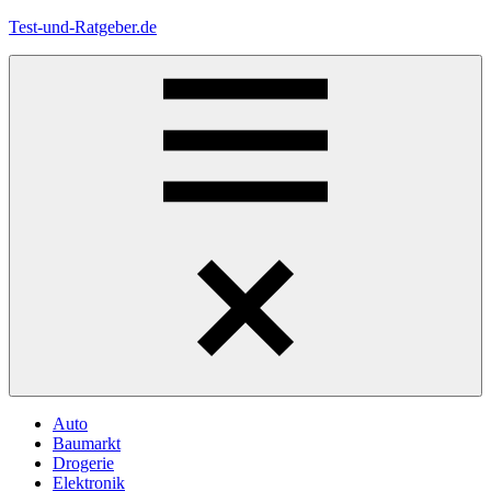
Zum
Test-und-Ratgeber.de
Inhalt
springen
Menü
Auto
Baumarkt
Drogerie
Elektronik