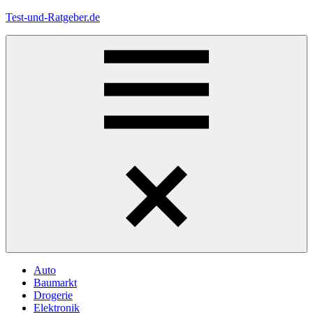
Zum
Test-und-Ratgeber.de
Inhalt
springen
Menü
Auto
Baumarkt
Drogerie
Elektronik