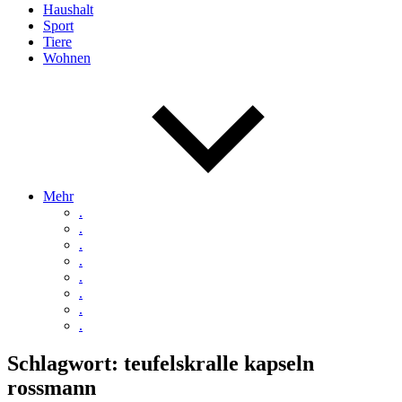
Haushalt
Sport
Tiere
Wohnen
Mehr
.
.
.
.
.
.
.
.
Schlagwort:
teufelskralle kapseln
rossmann