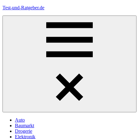
Zum
Test-und-Ratgeber.de
Inhalt
springen
Menü
Auto
Baumarkt
Drogerie
Elektronik