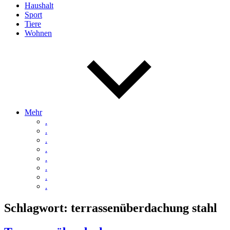
Haushalt
Sport
Tiere
Wohnen
Mehr
.
.
.
.
.
.
.
.
Schlagwort:
terrassenüberdachung stahl