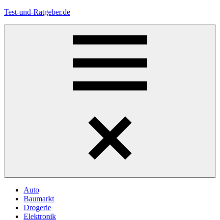
Zum
Test-und-Ratgeber.de
Inhalt
springen
Menü
Auto
Baumarkt
Drogerie
Elektronik